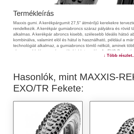
Termékleírás
Maxxis gumi. A kerékpárgumit 27,5" átmérőjű kerekekre tervezték
rendelkezik. A kerékpár gumiabroncs száraz pályákra és rövid t
alkalmas. A kerékpár abroncs kisebb, szélesebb Ideális hátsó 
kombinálva, valamint elöl és hátul is használható, például a má
technológiát alkalmaz, a gumiabroncs tömlő nélküli, aminek több 
alacsonyabb légnyomás, ezáltal jobb tapadás. Az EXO Protectio
↓ Több részlet..
abroncsot. Termék leírás: 27,5" átmérőjű kerekekhez kisebb és 
rövid pálya vagy száraz pálya TPI: 120 súlya: 707 g
Hasonlók, mint MAXXIS-RE
További információk>>
EXO/TR Fekete: