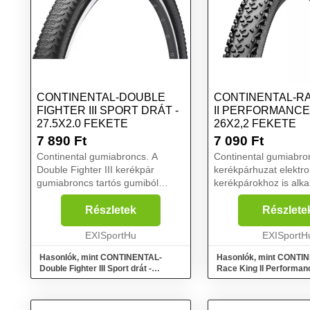
CONTINENTAL-DOUBLE
CONTINENTAL-RA
FIGHTER III SPORT DRÁT -
II PERFORMANC
27.5X2.0 FEKETE
26X2,2 FEKETE
7 890
Ft
7 090
Ft
Continental gumiabroncs. A
Continental gumiabro
Double Fighter III kerékpár
kerékpárhuzat elektr
gumiabroncs tartós gumiból
kerékpárokhoz is alka
készült. Ez biztosítja a hosszú
Tartós gumiból készül
élettartamot és a nagy ellenállást.
biztosítja a tartósságá
Részletek
Részlete
Univerzális, alkalmas
átmérőjű kerekekhez 
sportoláshoz és városi keré...
EXISportHu
Klasszikus versenyab
EXISportH
alacs...
Hasonlók, mint CONTINENTAL-
Hasonlók, mint CONTI
Double Fighter III Sport drát -
Race King II Performan
27.5x2.0 Fekete
26x2,2 Fekete