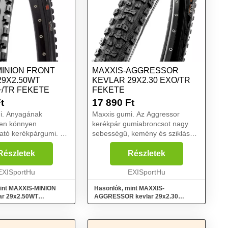
MINION FRONT
MAXXIS-AGGRESSOR
29X2.50WT
KEVLAR 29X2.30 EXO/TR
+/TR FEKETE
FEKETE
t
17 890
Ft
i. Anyagának
Maxxis gumi. Az Aggressor
en könnyen
kerékpár gumiabroncsot nagy
ató kerékpárgumi. A
sebességű, kemény és sziklás
tt kiemelkedések még
járdákhoz tervezték. Az
zetési támogatást
univerzális kerékpár gumiabroncs
Részletek
Részletek
A kerékpárház ferde
különösen jól működik hátsó
el rendelkezik, így
EXISportHu
abroncsként, elöl Minion DHF
EXISportHu
vag...
mint MAXXIS-MINION
Hasonlók, mint MAXXIS-
ar 29x2.50WT
AGGRESSOR kevlar 29x2.30
R Fekete
EXO/TR Fekete