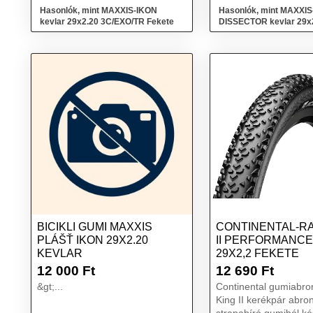
kerékpár ...
k...
Hasonlók, mint MAXXIS-IKON
Hasonlók, mint MAXXIS
kevlar 29x2.20 3C/EXO/TR Fekete
DISSECTOR kevlar 29x
3CT/EXO+/TR Fekete
BICIKLI GUMI MAXXIS
CONTINENTAL-RA
PLÁŠŤ IKON 29X2.20
II PERFORMANCE
KEVLAR
29X2,2 FEKETE
12 000
Ft
12 690
Ft
&gt;...
Continental gumiabroncs. 
King II kerékpár abro