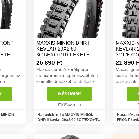
FRONT
MAXXIS-MINION DHR II
MAXXIS-
KEVLAR 29X2.60
KEVLAR 
KETE
3CT/EXO+/TR FEKETE
3CT/EXO
25 890
Ft
21 890
F
n
Maxxis gumi. A kerékpáros
Maxxis gum
párgumi az
gumiabroncs meghosszabbított
köszönhető
en,
kiemelkedésekkel rendelkezik,
összecsukh
hogy még nagyobb tartást
kiterjeszte
emelkedések
biztosítson. A középső része
nagyobb ve
k
Részletek
ferde elülső élekkel rendelkezik a
nyújtanak. 
abroncs
u
még nagyobb sebesség érdek...
EXISportHu
elülső élekk
vezet...
még...
S-MINION
Hasonlók, mint MAXXIS-MINION
Hasonlók, 
DHR II kevlar 29x2.60 3CT/EXO+/TR
FRONT kevl
Fekete
3CT/EXO+/T