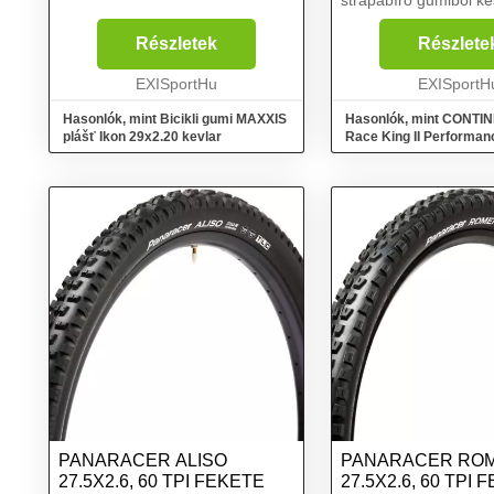
strapabíró gumiból ké
biztosítja a tartósság
ellenállást. A cyclo a
Részletek
Részlete
PureGrip keveréket h
EXISportHu
extrém tapad...
EXISportH
Hasonlók, mint Bicikli gumi MAXXIS
Hasonlók, mint CONTI
plášť Ikon 29x2.20 kevlar
Race King II Performan
29x2,2 Fekete
PANARACER ALISO
PANARACER RO
27.5X2.6, 60 TPI FEKETE
27.5X2.6, 60 TPI 