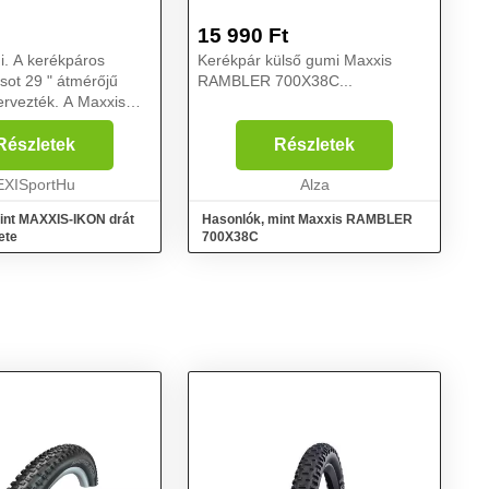
15 990
Ft
i. A kerékpáros
Kerékpár külső gumi Maxxis
ot 29 " átmérőjű
RAMBLER 700X38C...
ervezték. A Maxxis
koldalú XC abroncs,
féle körülmények
Részletek
Részletek
eztek. Kiszámítható
gével az Ikon a...
EXISportHu
Alza
int MAXXIS-IKON drát
Hasonlók, mint Maxxis RAMBLER
ete
700X38C