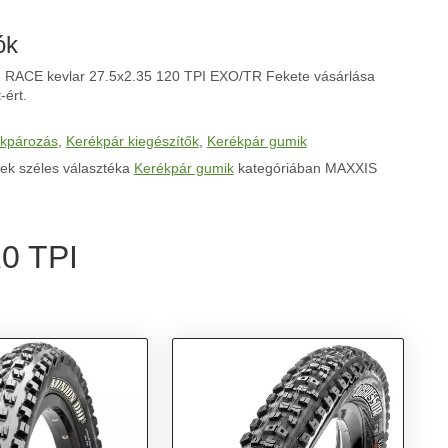
ók
ACE kevlar 27.5x2.35 120 TPI EXO/TR Fekete vásárlása
-ért.
kpározás
,
Kerékpár kiegészítők
,
Kerékpár gumik
ek széles választéka
Kerékpár gumik
kategóriában MAXXIS
0 TPI