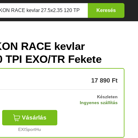
ON RACE kevlar
0 TPI EXO/TR Fekete
17 890
Ft
Készleten
Ingyenes szállítás
Vásárlás
EXISportHu