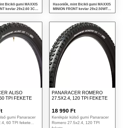
r...
int Bicikli gumi MAXXIS
Hasonlók, mint Bicikli gumi MAXXIS
T kevlar 29x2.60 3CT
MINION FRONT kevlar 29x2.50WT
3CT EXO+ TR
ER ALISO
PANARACER ROMERO
 60 TPI FEKETE
27.5X2.4, 120 TPI FEKETE
t
18 990
Ft
ülső gumi Panaracer
Kerékpár külső gumi Panaracer
.4, 60 TPI fekete...
Romero 27.5x2.4, 120 TPI