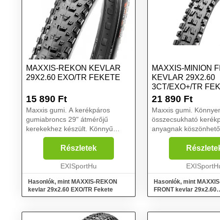
MAXXIS-REKON KEVLAR
MAXXIS-MINION 
29X2.60 EXO/TR FEKETE
KEVLAR 29X2.60
3CT/EXO+/TR FE
15 890
Ft
21 890
Ft
Maxxis gumi. A kerékpáros
Maxxis gumi. Könnye
gumiabroncs 29" átmérőjű
összecsukható kerék
kerekekhez készült. Könnyű
anyagnak köszönhető
agresszív abroncs közepes és
amelyből készült. A
technikás terepen való
meghosszabbított ki
Részletek
Részlete
pályákhoz. burkolatlan
még nagyobb tartást
kanyarokban. Az abroncs
EXISportHu
biztosítanak. A gumi
EXISportH
Tubeless technológiát h...
burkolatának lejtős be
Hasonlók, mint MAXXIS-REKON
Hasonlók, mint MAXXI
kevlar 29x2.60 EXO/TR Fekete
FRONT kevlar 29x2.60
3CT/EXO+/TR Fekete