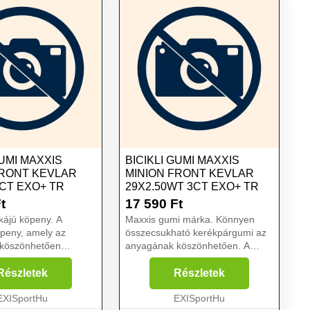
GUMI MAXXIS
BICIKLI GUMI MAXXIS
FRONT KEVLAR
MINION FRONT KEVLAR
3CT EXO+ TR
29X2.50WT 3CT EXO+ TR
t
17 590
Ft
kájú köpeny. A
Maxxis gumi márka. Könnyen
peny, amely az
összecsukható kerékpárgumi az
köszönhetően
anyagának köszönhetően. A
togatható. Szélesített
meghosszabbított fülek még
sok még nagyobb
nagyobb támogatást nyújtanak
Részletek
Részletek
nyújtanak. A kerékpár
vezetés közben. A kerékpár
e elülső élekkel
EXISportHu
gumiabroncs ferde elülső élekkel
EXISportHu