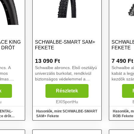
CE KING
SCHWALBE-SMART SAM+
SCHWALB
E DRÔT
FEKETE
FEKETE
13 090
Ft
7 490
Ft
ncs. A
Schwalbe abroncs. Első osztályú
Schwalbe ab
omos
univerzális burkolat, rendkívül
kabát a leg
lmas.
biztonságos védelemmel a
kezdők szá
t, ami
Double Defence hibák ellen a 3
abroncs kivá
t. 26"
mm-es GreenGuard rétegnek és
Guard hiba
k
Részletek
tervezték.
a SnakeSkin oldalfalnak
legjobb a h
roncs,
u
köszönhetően. Az MTB-DD-Gre...
EXISportHu
abroncs Act
von...
NENTAL-
Hasonlók, mint SCHWALBE-SMART
Hasonlók, 
ce drôt
SAM+ Fekete
ROB Fekete