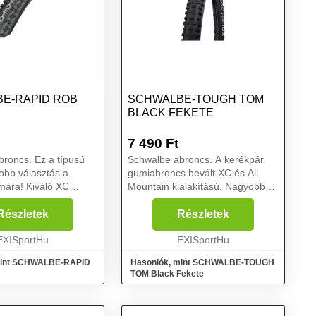
E-RAPID ROB
SCHWALBE-TOUGH TOM
BLACK FEKETE
7 490
Ft
roncs. Ez a típusú
Schwalbe abroncs. A kerékpár
jobb választás a
gumiabroncs bevált XC és All
mára! Kiváló XC
Mountain kialakítású. Nagyobb
ló kivitelben és K-
terepen ez igaz. Tökéletes az
védelemmel. A
első kerékhez. A kabát
Részletek
Részletek
átsó kerékhez. Az
csapszegei a kiváló oldalfogást
ive line minőségi
EXISportHu
biztosítják. K-Guard betét ...
EXISportHu
mint SCHWALBE-RAPID
Hasonlók, mint SCHWALBE-TOUGH
TOM Black Fekete