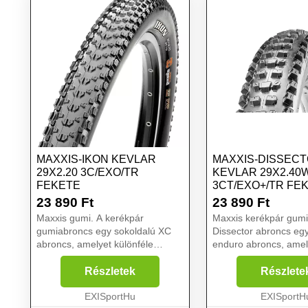
MAXXIS-IKON KEVLAR
MAXXIS-DISSEC
29X2.20 3C/EXO/TR
KEVLAR 29X2.40
FEKETE
3CT/EXO+/TR FE
23 890
Ft
23 890
Ft
Maxxis gumi. A kerékpár
Maxxis kerékpár gumi
gumiabroncs egy sokoldalú XC
Dissector abroncs eg
abroncs, amelyet különféle
enduro abroncs, amel
terepviszonyokhoz terveztek.
ausztrál DH Star Tro
Kiszámítható tulajdonságainak
tervezett. A kerékpár
Részletek
Részlete
köszönhetően az Ikon
gumiabroncsot az ala
gumiabroncs nagyon népszerű. A
EXISportHu
gördülési ellenállás é
EXISportH