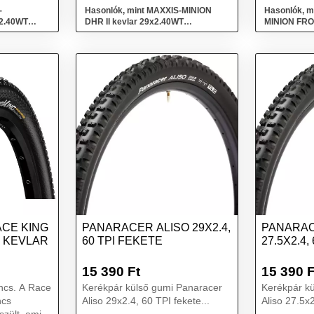
...
rende...
-
Hasonlók, mint MAXXIS-MINION
Hasonlók, m
2.40WT
DHR II kevlar 29x2.40WT
MINION FRON
3CT/EXO+/TR Fekete
EXO+ TR
CE KING
PANARACER ALISO 29X2.4,
PANARAC
 KEVLAR
60 TPI FEKETE
27.5X2.4,
15 390
Ft
15 390
F
A Race
Kerékpár külső gumi Panaracer
Kerékpár k
ncs
Aliso 29x2.4, 60 TPI fekete...
Aliso 27.5x2