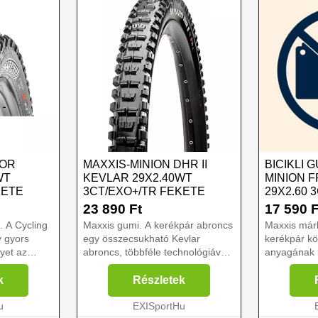
TOR
MAXXIS-MINION DHR II
BICIKLI 
WT
KEVLAR 29X2.40WT
MINION 
KETE
3CT/EXO+/TR FEKETE
29X2.60 
23 890
Ft
17 590
F
. A Cycling
Maxxis gumi. A kerékpár abroncs
Maxxis már
y gyors
egy összecsukható Kevlar
kerékpár kö
yet az
abroncs, többféle technológiával.
anyagának 
y Brosnan
Ez egy kiváló gumiabroncs,
könnyen haj
amelyet a legnehezebb
kidudorodá
k
Részletek
csony
körülmények között történő
támogatást 
s a legjobb
u
lesiklóversenyekhez terveztek. A
EXISportHu
köpeny ferd