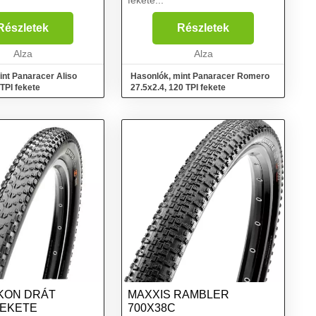
fekete...
Részletek
Részletek
Alza
Alza
int Panaracer Aliso
Hasonlók, mint Panaracer Romero
 TPI fekete
27.5x2.4, 120 TPI fekete
IKON DRÁT
MAXXIS RAMBLER
FEKETE
700X38C