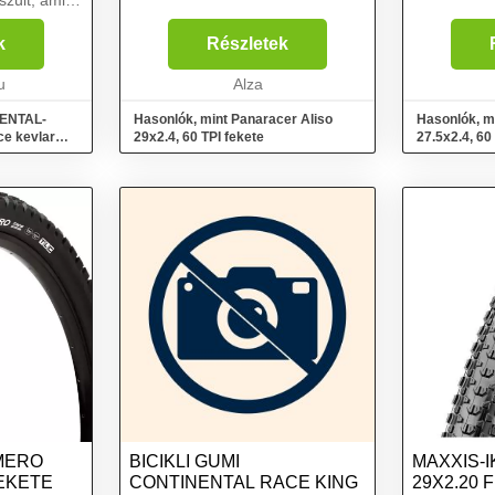
szült, ami
át és a nagy
broncs a
k
Részletek
asználja az
u
Alza
NENTAL-
Hasonlók, mint Panaracer Aliso
Hasonlók, m
ce kevlar
29x2.4, 60 TPI fekete
27.5x2.4, 60
MERO
BICIKLI GUMI
MAXXIS-
FEKETE
CONTINENTAL RACE KING
29X2.20 