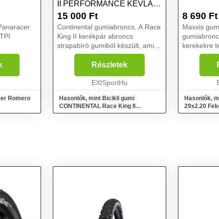
II PERFORMANCE KEVLAR
29X2,2
15 000
Ft
8 690
Ft
Panaracer
Continental gumiabroncs. A Race
Maxxis gum
 TPI
King II kerékpár abroncs
gumiabroncs
strapabíró gumiból készült, ami
kerekekre t
biztosítja a tartósságát és a nagy
Ikon egy so
ellenállást. A cyclo abroncs a
amelyet sok
k
Részletek
PureGrip keveréket használja az
között terv
extrém tapadá...
EXISportHu
kezelhetősé
cer Romero
Hasonlók, mint Bicikli gumi
Hasonlók, m
CONTINENTAL Race King II
29x2.20 Fek
Performance kevlar 29x2,2