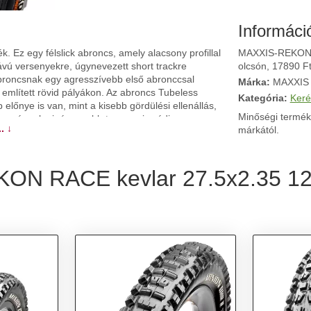
Informáci
. Ez egy félslick abroncs, amely alacsony profillal
MAXXIS-REKON R
ávú versenyekre, úgynevezett short trackre
olcsón, 17890 Ft
abroncsnak egy agresszívebb első abronccsal
Márka:
MAXXIS
r említett rövid pályákon. Az abroncs Tubeless
Kategória:
Keré
előnye is van, mint a kisebb gördülési ellenállás,
Minőségi termék
n még a legigényesebb terepen is védi az
. ↓
márkától.
szélesebb futófelületi kiemelkedések alkalmas ún
KON RACE kevlar 27.5x2.35 12