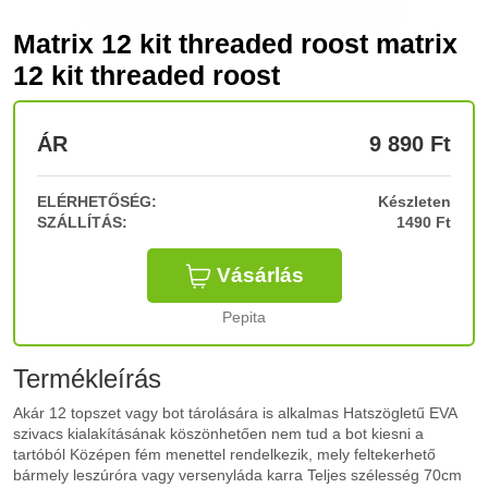
Matrix 12 kit threaded roost matrix
12 kit threaded roost
ÁR
9 890
Ft
ELÉRHETŐSÉG:
Készleten
SZÁLLÍTÁS:
1490 Ft
Vásárlás
Pepita
Termékleírás
Akár 12 topszet vagy bot tárolására is alkalmas Hatszögletű EVA
szivacs kialakításának köszönhetően nem tud a bot kiesni a
tartóból Középen fém menettel rendelkezik, mely feltekerhető
bármely leszúróra vagy versenyláda karra Teljes szélesség 70cm