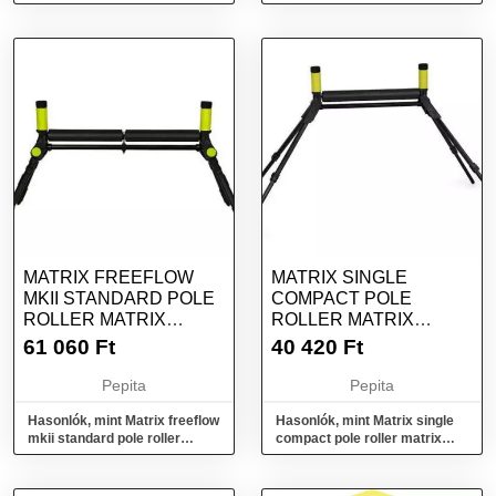
matrix shallow drawe...
matrix shallow drawer uni...
MATRIX FREEFLOW
MATRIX SINGLE
MKII STANDARD POLE
COMPACT POLE
ROLLER MATRIX
ROLLER MATRIX
FREEFLOW MKII S...
COMPACT SINGLE
61 060
Ft
40 420
Ft
POLE ROLL...
Pepita
Pepita
Hasonlók, mint Matrix freeflow
Hasonlók, mint Matrix single
mkii standard pole roller
compact pole roller matrix
matrix freeflow mkii s...
compact single pole roll...