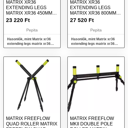
MATRIX XR36
MATRIX XR36
EXTENDING LEGS
EXTENDING LEGS
MATRIX XR36 450MM
MATRIX XR36 800MM
EXTENDING LEGS X2
EXTENDING LEGS X2
23 220
Ft
27 520
Ft
Pepita
Pepita
Hasonlók, mint Matrix xr36
Hasonlók, mint Matrix xr36
extending legs matrix xr36
extending legs matrix xr36
450mm extending legs x2
800mm extending legs x2
MATRIX FREEFLOW
MATRIX FREEFLOW
QUAD ROLLER MATRIX
MKII DOUBLE POLE