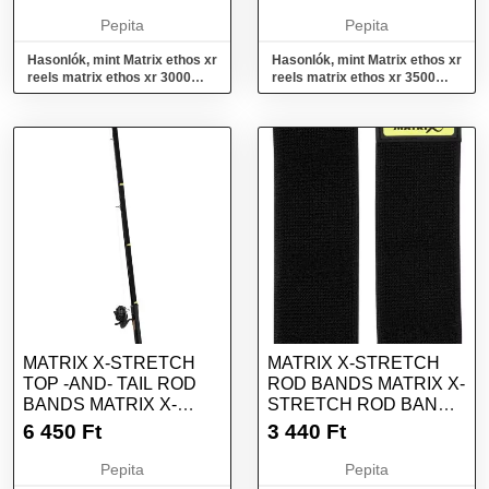
Pepita
Pepita
Hasonlók, mint Matrix ethos xr
Hasonlók, mint Matrix ethos xr
reels matrix ethos xr 3000
reels matrix ethos xr 3500
feeder orsó
feeder orsó
MATRIX X-STRETCH
MATRIX X-STRETCH
TOP -AND- TAIL ROD
ROD BANDS MATRIX X-
BANDS MATRIX X-
STRETCH ROD BANDS
STRETCH TOP -...
X2
6 450
Ft
3 440
Ft
Pepita
Pepita