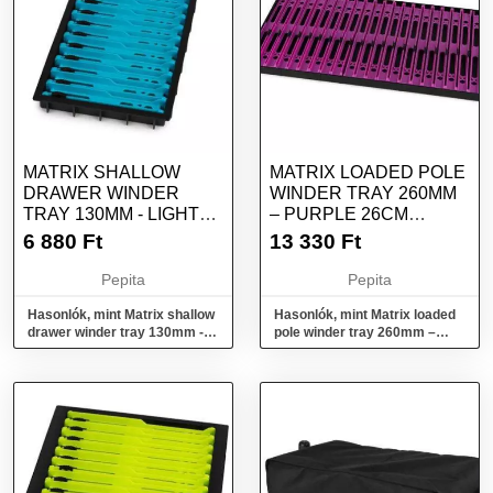
MATRIX SHALLOW
MATRIX LOADED POLE
DRAWER WINDER
WINDER TRAY 260MM
TRAY 130MM - LIGHT
– PURPLE 26CM
BLUE 13CM LIGHT...
PURPLE POLE WI...
6 880
Ft
13 330
Ft
Pepita
Pepita
Hasonlók, mint Matrix shallow
Hasonlók, mint Matrix loaded
drawer winder tray 130mm -
pole winder tray 260mm –
light blue 13cm light...
purple 26cm purple pole wi...