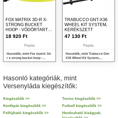
FOX MATRIX 3D-R X-
TRABUCCO GNT-X36
STRONG BUCKET
WHEEL KIT SYSTEM,
HOOP - VÖDÖRTARTÓ
KERÉKSZETT
ADAPTER
18 920
Ft
47 130
Ft
Pepita
Pepita
Hasonlók, mint Fox matrix 3d-
Hasonlók, mint Trabucco Gnt-
r x-strong bucket hoop -
X36 Wheel Kit System,
vödörtartó adapter
kerékszett
Hasonló kategóriák, mint
Versenyláda kiegészítők:
Kiegészítők >>
Tenisz kiegészítők >>
Kerékpár kiegészítők >>
Futball kiegészítők >>
Felfújható kiegészítők >>
Hordozható kiságyak,
kiegészítők >>