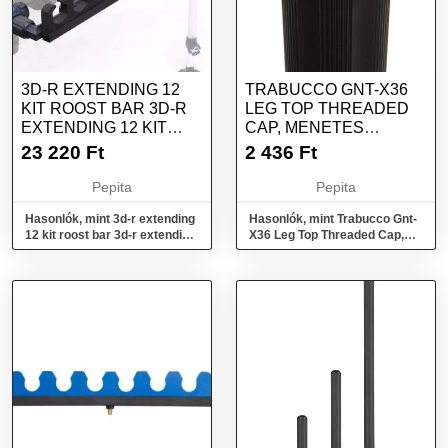
3D-R EXTENDING 12
TRABUCCO GNT-X36
KIT ROOST BAR 3D-R
LEG TOP THREADED
EXTENDING 12 KIT
CAP, MENETES
ROOST BAR
ZÁRÓSAPKA LÁBHOZ
23 220
Ft
2 436
Ft
Pepita
Pepita
Hasonlók, mint 3d-r extending
Hasonlók, mint Trabucco Gnt-
12 kit roost bar 3d-r extending
X36 Leg Top Threaded Cap,
12 kit roost bar
menetes zárósapka lábhoz