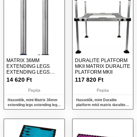
MATRIX 36MM
DURALITE PLATFORM
EXTENDING LEGS
MKII MATRIX DURALITE
EXTENDING LEGS
PLATFORM MKII
36MM/45CM X2
14 620
Ft
117 820
Ft
Pepita
Pepita
Hasonlók, mint Matrix 36mm
Hasonlók, mint Duralite
extending legs extending legs
platform mkii matrix duralite
36mm/45cm x2
platform mkii