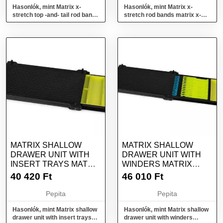
Hasonlók, mint Matrix x-
Hasonlók, mint Matrix x-
stretch top -and- tail rod bands
stretch rod bands matrix x-
matrix x-stretch top -...
stretch rod bands x2
MATRIX SHALLOW
MATRIX SHALLOW
DRAWER UNIT WITH
DRAWER UNIT WITH
INSERT TRAYS MATRIX
WINDERS MATRIX
SHALLOW DRAWE...
SHALLOW DRAWER
40 420
Ft
46 010
Ft
UNI...
Pepita
Pepita
Hasonlók, mint Matrix shallow
Hasonlók, mint Matrix shallow
drawer unit with insert trays
drawer unit with winders