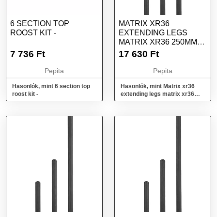
6 SECTION TOP
MATRIX XR36
ROOST KIT -
EXTENDING LEGS
MATRIX XR36 250MM
EXTENDING LEGS X2
7 736
Ft
17 630
Ft
Pepita
Pepita
Hasonlók, mint 6 section top
Hasonlók, mint Matrix xr36
roost kit -
extending legs matrix xr36
250mm extending legs x2