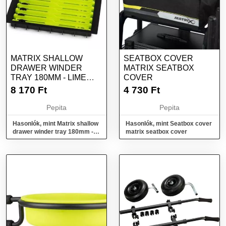
MATRIX SHALLOW
SEATBOX COVER
DRAWER WINDER
MATRIX SEATBOX
TRAY 180MM - LIME
COVER
18CM LIME SMALL W...
8 170
Ft
4 730
Ft
Pepita
Pepita
Hasonlók, mint Matrix shallow
Hasonlók, mint Seatbox cover
drawer winder tray 180mm -
matrix seatbox cover
lime 18cm lime small w...