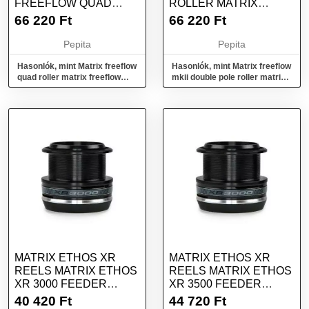
FREEFLOW QUAD
ROLLER MATRIX
ROLLER GÖRGŐ
FREEFLOW MKII
66 220
Ft
66 220
Ft
DOUB...
Pepita
Pepita
Hasonlók, mint Matrix freeflow
Hasonlók, mint Matrix freeflow
quad roller matrix freeflow
mkii double pole roller matrix
quad roller görgő
freeflow mkii doub...
MATRIX ETHOS XR
MATRIX ETHOS XR
REELS MATRIX ETHOS
REELS MATRIX ETHOS
XR 3000 FEEDER
XR 3500 FEEDER
ORSÓ
ORSÓ
40 420
Ft
44 720
Ft