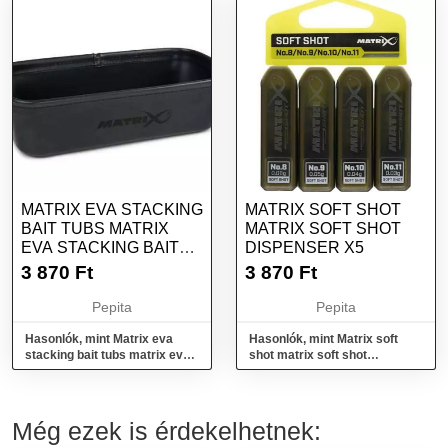
MATRIX EVA STACKING
MATRIX SOFT SHOT
BAIT TUBS MATRIX
MATRIX SOFT SHOT
EVA STACKING BAIT
DISPENSER X5
TUB 2PT
3 870
Ft
3 870
Ft
Pepita
Pepita
Hasonlók, mint Matrix eva
Hasonlók, mint Matrix soft
stacking bait tubs matrix eva
shot matrix soft shot
stacking bait tub 2pt
dispenser x5
Még ezek is érdekelhetnek: