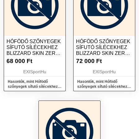
HÓFÖDŐ SZŐNYEGEK
HÓFÖDŐ SZŐNYEGEK
SÍFUTÓ SÍLÉCEKHEZ
SÍFUTÓ SÍLÉCEKHEZ
BLIZZARD SKIN ZERO
BLIZZARD SKIN ZERO
G 85 KOHLA, 1
G 95 KOHLA, 1
68 000
Ft
72 000
Ft
EXISportHu
EXISportHu
Hasonlók, mint Hófödő
Hasonlók, mint Hófödő
szőnyegek sífutó sílécekhez
szőnyegek sífutó sílécekhez
BLIZZARD Skin Zero G 85
BLIZZARD Skin Zero G 95
Kohla, 1
Kohla, 1