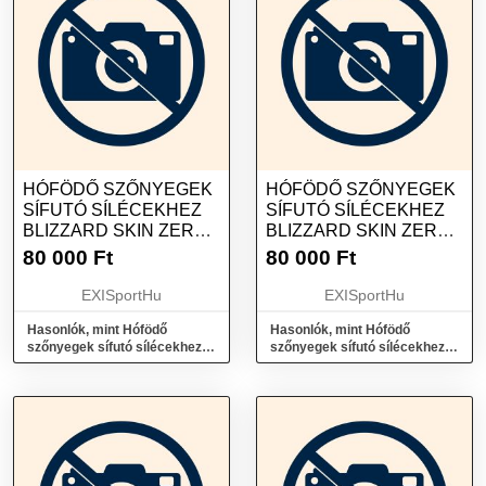
HÓFÖDŐ SZŐNYEGEK
HÓFÖDŐ SZŐNYEGEK
SÍFUTÓ SÍLÉCEKHEZ
SÍFUTÓ SÍLÉCEKHEZ
BLIZZARD SKIN ZERO
BLIZZARD SKIN ZERO
G 85 S
G 85 L
80 000
Ft
80 000
Ft
EXISportHu
EXISportHu
Hasonlók, mint Hófödő
Hasonlók, mint Hófödő
szőnyegek sífutó sílécekhez
szőnyegek sífutó sílécekhez
BLIZZARD Skin Zero G 85 S
BLIZZARD Skin Zero G 85 L