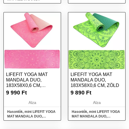
183x58x0,6cm, fekete
LIFEFIT YOGA MAT
LIFEFIT YOGA MAT
MANDALA DUO,
MANDALA DUO,
183X58X0,6 CM,
183X58X0,6 CM, ZÖLD
RÓZSASZÍN
9 990
Ft
9 890
Ft
Alza
Alza
Hasonlók, mint LIFEFIT YOGA
Hasonlók, mint LIFEFIT YOGA
MAT MANDALA DUO,
MAT MANDALA DUO,
183x58x0,6 cm, rózsaszín
183x58x0,6 cm, zöld