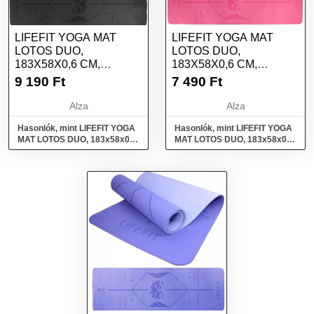
LIFEFIT YOGA MAT
LIFEFIT YOGA MAT
LOTOS DUO,
LOTOS DUO,
183X58X0,6 CM,
183X58X0,6 CM,
FEKETE
RÓZSASZÍN
9 190
Ft
7 490
Ft
Alza
Alza
Hasonlók, mint LIFEFIT YOGA
Hasonlók, mint LIFEFIT YOGA
MAT LOTOS DUO, 183x58x0,6
MAT LOTOS DUO, 183x58x0,6
cm, fekete
cm, rózsaszín