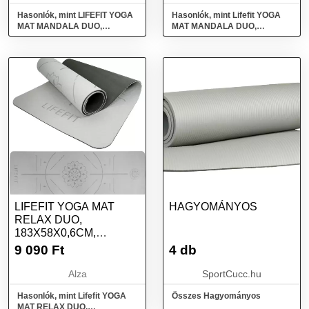
Hasonlók, mint LIFEFIT YOGA
Hasonlók, mint Lifefit YOGA
MAT MANDALA DUO,
MAT MANDALA DUO,
183x58x0,6 cm, bordó
183x58x0,6cm, fekete
LIFEFIT YOGA MAT
HAGYOMÁNYOS
RELAX DUO,
183X58X0,6CM,
FEKETE
9 090
Ft
4 db
Alza
SportCucc.hu
Hasonlók, mint Lifefit YOGA
Összes Hagyományos
MAT RELAX DUO,