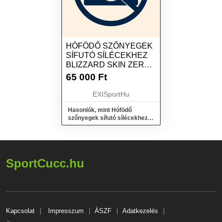
HÓFÖDŐ SZŐNYEGEK
SÍFUTÓ SÍLÉCEKHEZ
BLIZZARD SKIN ZERO
G84 APPROACH 178-
65 000
Ft
185, BLACK
EXISportHu
Hasonlók, mint Hófödő
szőnyegek sífutó sílécekhez
BLIZZARD Skin Zero G84
Approach 178-185, black
SportCucc.hu
Kapcsolat
Impresszum
ÁSZF
Adatkezelés