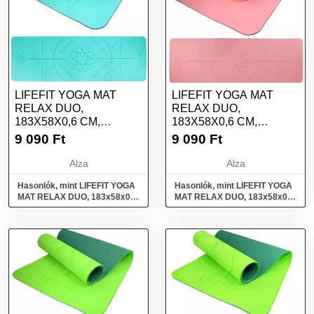
LIFEFIT YOGA MAT
LIFEFIT YOGA MAT
RELAX DUO,
RELAX DUO,
183X58X0,6 CM,
183X58X0,6 CM,
TÜRKIZ
RÓZSASZÍN
9 090
Ft
9 090
Ft
Alza
Alza
Hasonlók, mint LIFEFIT YOGA
Hasonlók, mint LIFEFIT YOGA
MAT RELAX DUO, 183x58x0,6
MAT RELAX DUO, 183x58x0,6
cm, türkiz
cm, rózsaszín