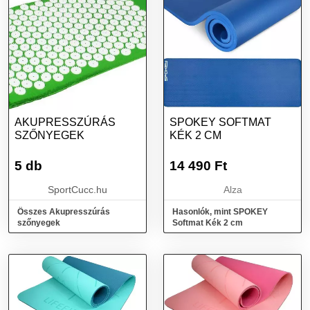
AKUPRESSZÚRÁS
SPOKEY SOFTMAT
SZŐNYEGEK
KÉK 2 CM
5 db
14 490
Ft
SportCucc.hu
Alza
Összes Akupresszúrás
Hasonlók, mint SPOKEY
szőnyegek
Softmat Kék 2 cm