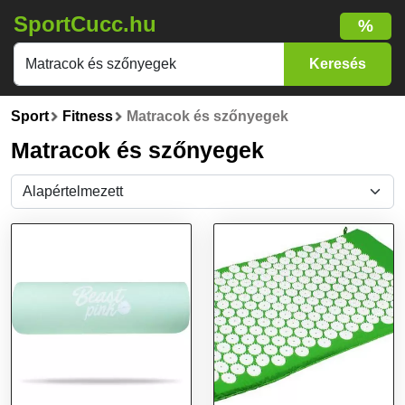
SportCucc.hu
%
Sport
Fitness
Matracok és szőnyegek
Matracok és szőnyegek