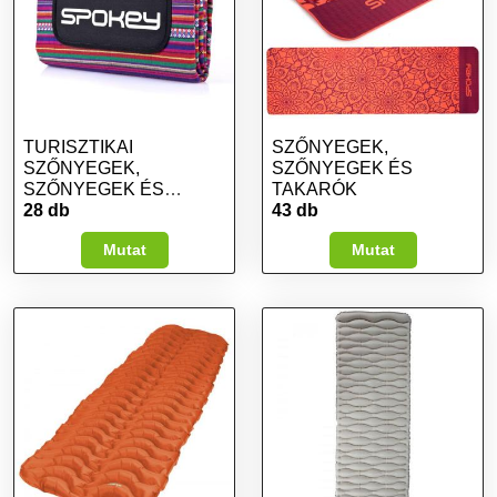
TURISZTIKAI
SZŐNYEGEK,
SZŐNYEGEK,
SZŐNYEGEK ÉS
SZŐNYEGEK ÉS
TAKARÓK
TAKARÓK
28 db
43 db
Mutat
Mutat