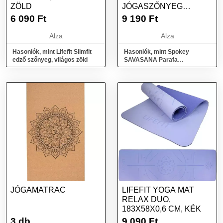
ZÖLD
JÓGASZŐNYEG
EDZÉSHEZ,
6 090
Ft
9 190
Ft
MANDALÁVAL, 4 MM,
PÁNTTAL
Alza
Alza
Hasonlók, mint Lifefit Slimfit
Hasonlók, mint Spokey
edző szőnyeg, világos zöld
SAVASANA Parafa
jógaszőnyeg edzéshez,
mandalával, 4 mm, pánttal
JÓGAMATRAC
LIFEFIT YOGA MAT
RELAX DUO,
183X58X0,6 CM, KÉK
3 db
9 090
Ft