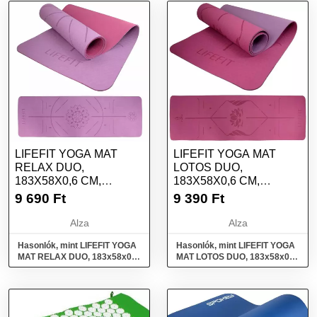
LIFEFIT YOGA MAT
LIFEFIT YOGA MAT
RELAX DUO,
LOTOS DUO,
183X58X0,6 CM,
183X58X0,6 CM,
BORDÓ
BORDÓ
9 690
Ft
9 390
Ft
Alza
Alza
Hasonlók, mint LIFEFIT YOGA
Hasonlók, mint LIFEFIT YOGA
MAT RELAX DUO, 183x58x0,6
MAT LOTOS DUO, 183x58x0,6
cm, bordó
cm, bordó