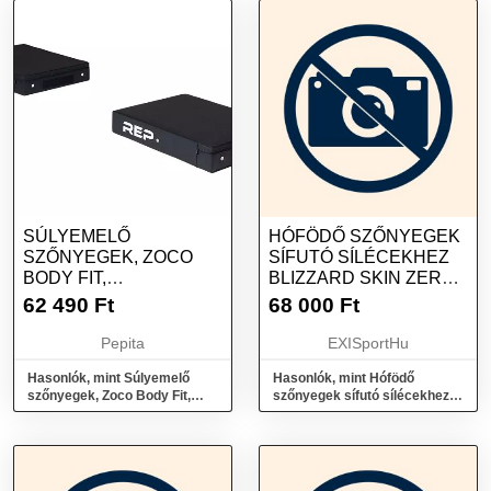
SÚLYEMELŐ
HÓFÖDŐ SZŐNYEGEK
SZŐNYEGEK, ZOCO
SÍFUTÓ SÍLÉCEKHEZ
BODY FIT,
BLIZZARD SKIN ZERO
FOGANTYÚKKAL,
G 084 APPROACH
62 490
Ft
68 000
Ft
FEKETE
Pepita
EXISportHu
Hasonlók, mint Súlyemelő
Hasonlók, mint Hófödő
szőnyegek, Zoco Body Fit,
szőnyegek sífutó sílécekhez
fogantyúkkal, Fekete
BLIZZARD Skin Zero G 084
Approach