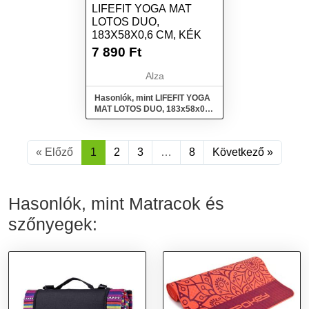
LIFEFIT YOGA MAT
LOTOS DUO,
183X58X0,6 CM, KÉK
7 890
Ft
Alza
Hasonlók, mint LIFEFIT YOGA
MAT LOTOS DUO, 183x58x0,6
cm, kék
« Előző
1
2
3
…
8
Következő »
Hasonlók, mint Matracok és
szőnyegek: