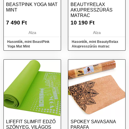
BEASTPINK YOGA MAT
BEAUTYRELAX
MINT
AKUPRESSZÚRÁS
MATRAC
7 490
Ft
10 190
Ft
Alza
Alza
Hasonlók, mint BeastPink
Hasonlók, mint BeautyRelax
Yoga Mat Mint
Akupresszúrás matrac
LIFEFIT SLIMFIT EDZŐ
SPOKEY SAVASANA
SZŐNYEG, VILÁGOS
PARAFA