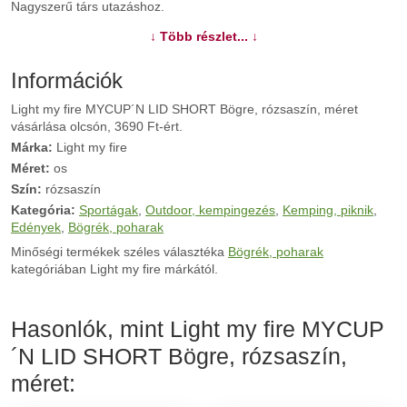
Nagyszerű társ utazáshoz.
↓ Több részlet... ↓
További információk>>
Információk
Light my fire MYCUP´N LID SHORT Bögre, rózsaszín, méret
vásárlása olcsón, 3690 Ft-ért.
Márka:
Light my fire
Méret:
os
Szín:
rózsaszín
Kategória:
Sportágak
,
Outdoor, kempingezés
,
Kemping, piknik
,
Edények
,
Bögrék, poharak
Minőségi termékek széles választéka
Bögrék, poharak
kategóriában Light my fire márkától.
Hasonlók, mint Light my fire MYCUP
´N LID SHORT Bögre, rózsaszín,
méret: