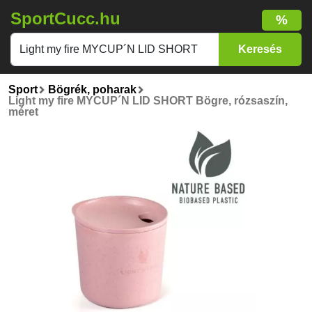
SportCucc.hu
%
Sport
Bögrék, poharak
Light my fire MYCUP´N LID SHORT Bögre, rózsaszín,
méret