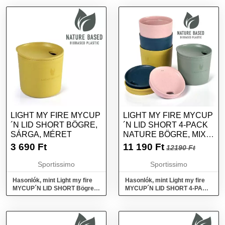
LIGHT MY FIRE MYCUP
LIGHT MY FIRE MYCUP
´N LID SHORT BÖGRE,
´N LID SHORT 4-PACK
SÁRGA, MÉRET
NATURE BÖGRE, MIX,
MÉRET
3 690
Ft
11 190
Ft
12190 Ft
Sportissimo
Sportissimo
Hasonlók, mint Light my fire
Hasonlók, mint Light my fire
MYCUP´N LID SHORT Bögre,
MYCUP´N LID SHORT 4-PACK
sárga, méret
NATURE Bögre, mix, méret