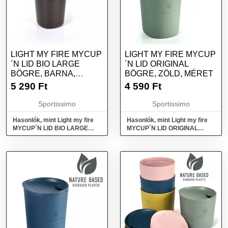
LIGHT MY FIRE MYCUP
LIGHT MY FIRE MYCUP
´N LID BIO LARGE
´N LID ORIGINAL
BÖGRE, BARNA,
BÖGRE, ZÖLD, MÉRET
MÉRET
5 290
Ft
4 590
Ft
Sportissimo
Sportissimo
Hasonlók, mint Light my fire
Hasonlók, mint Light my fire
MYCUP´N LID BIO LARGE
MYCUP´N LID ORIGINAL
Bögre, barna, méret
Bögre, zöld, méret