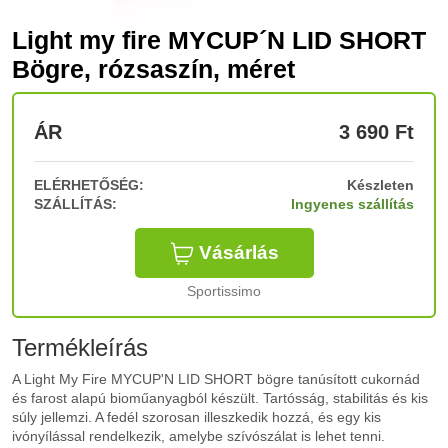
Light my fire MYCUP´N LID SHORT
Bögre, rózsaszín, méret
ÁR
3 690
Ft
ELÉRHETŐSÉG:
Készleten
SZÁLLÍTÁS:
Ingyenes szállítás
Vásárlás
Sportissimo
Termékleírás
A Light My Fire MYCUP'N LID SHORT bögre tanúsított cukornád
és farost alapú bioműanyagból készült. Tartósság, stabilitás és kis
súly jellemzi. A fedél szorosan illeszkedik hozzá, és egy kis
ivónyílással rendelkezik, amelybe szívószálat is lehet tenni.