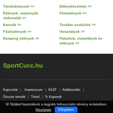
Tárolódobozok >>
Edénykészletek >>
Edények, serpenyők,
Fémedények >>
vízforralók >>
Kannák >>
További eszközök >>
Főzőedények >>
Víztartályok >>
Kemping edények >>
Palackok, víztartályok és
edények >>
SportCucc.hu
Kapcsolat
Impresszum
ÁSZF
Adatkezelés
Összes termék
Trend
% Kuponok
© 2026 SportCucc.hu
🍪 Sütiket használunk a legjobb felhasználói élmény érdekében.
Részletek
Elfogadom