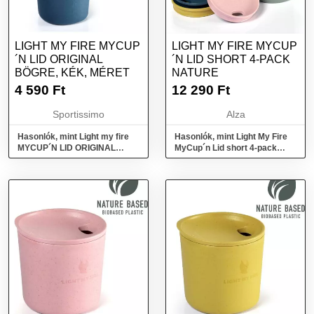
LIGHT MY FIRE MYCUP
LIGHT MY FIRE MYCUP
´N LID ORIGINAL
´N LID SHORT 4-PACK
BÖGRE, KÉK, MÉRET
NATURE
4 590
Ft
12 290
Ft
Sportissimo
Alza
Hasonlók, mint Light my fire
Hasonlók, mint Light My Fire
MYCUP´N LID ORIGINAL
MyCup´n Lid short 4-pack
Bögre, kék, méret
nature