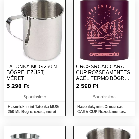
TATONKA MUG 250 ML
CROSSROAD CARA
BÖGRE, EZÜST,
CUP ROZSDAMENTES
MÉRET
ACÉL TERMO BÖGRE,
PIROS, MÉRET
5 290
Ft
2 590
Ft
Sportissimo
Sportissimo
Hasonlók, mint Tatonka MUG
Hasonlók, mint Crossroad
250 ML Bögre, ezüst, méret
CARA CUP Rozsdamentes
acél termo bögre, piros, méret