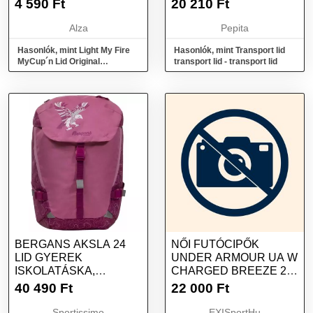
4 590
Ft
20 210
Ft
Alza
Pepita
Hasonlók, mint Light My Fire
Hasonlók, mint Transport lid
MyCup´n Lid Original
transport lid - transport lid
mustyyellow
BERGANS AKSLA 24
NŐI FUTÓCIPŐK
LID GYEREK
UNDER ARMOUR UA W
ISKOLATÁSKA,
CHARGED BREEZE 2
RÓZSASZÍN, MÉRET
ASTRO PINK PHOENIX
40 490
Ft
22 000
Ft
FIRE PHOENIX FIRE
Sportissimo
EXISportHu