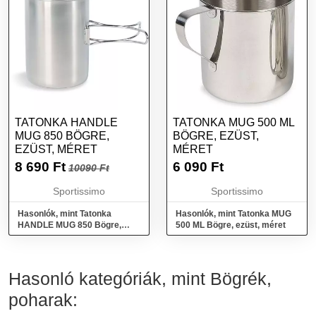
TATONKA HANDLE
TATONKA MUG 500 ML
MUG 850 BÖGRE,
BÖGRE, EZÜST,
EZÜST, MÉRET
MÉRET
8 690
Ft
6 090
Ft
10090 Ft
Sportissimo
Sportissimo
Hasonlók, mint Tatonka
Hasonlók, mint Tatonka MUG
HANDLE MUG 850 Bögre,
500 ML Bögre, ezüst, méret
ezüst, méret
Hasonló kategóriák, mint Bögrék,
poharak: