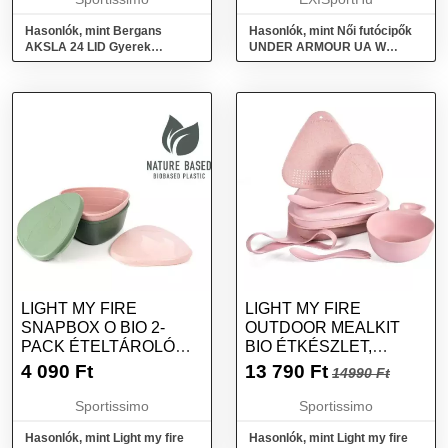
Hasonlók, mint Bergans
Hasonlók, mint Női futócipők
AKSLA 24 LID Gyerek
UNDER ARMOUR UA W
iskolatáska, rózsaszín, méret
Charged Breeze 2 astro pink
phoenix fire phoenix fire
LIGHT MY FIRE
LIGHT MY FIRE
SNAPBOX O BIO 2-
OUTDOOR MEALKIT
PACK ÉTELTÁROLÓ
BIO ÉTKÉSZLET,
DOBOZ, RÓZSASZÍN,
RÓZSASZÍN, MÉRET
4 090
Ft
13 790
Ft
14990 Ft
MÉRET
Sportissimo
Sportissimo
Hasonlók, mint Light my fire
Hasonlók, mint Light my fire