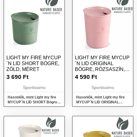
LIGHT MY FIRE MYCUP
LIGHT MY FIRE MYCUP
´N LID SHORT BÖGRE,
´N LID ORIGINAL
ZÖLD, MÉRET
BÖGRE, RÓZSASZÍN,
MÉRET
3 690
Ft
4 590
Ft
Sportissimo
Sportissimo
Hasonlók, mint Light my fire
Hasonlók, mint Light my fire
MYCUP´N LID SHORT Bögre,
MYCUP´N LID ORIGINAL
zöld, méret
Bögre, rózsaszín, méret