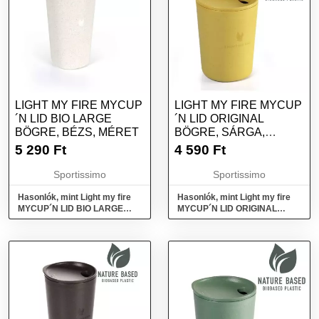
LIGHT MY FIRE MYCUP
LIGHT MY FIRE MYCUP
´N LID BIO LARGE
´N LID ORIGINAL
BÖGRE, BÉZS, MÉRET
BÖGRE, SÁRGA,
MÉRET
5 290
Ft
4 590
Ft
Sportissimo
Sportissimo
Hasonlók, mint Light my fire
Hasonlók, mint Light my fire
MYCUP´N LID BIO LARGE
MYCUP´N LID ORIGINAL
Bögre, bézs, méret
Bögre, sárga, méret