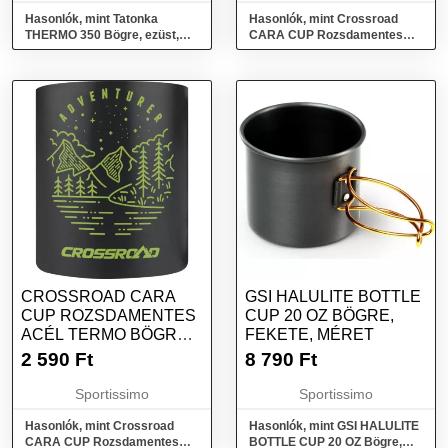
Hasonlók, mint Tatonka
Hasonlók, mint Crossroad
THERMO 350 Bögre, ezüst,
CARA CUP Rozsdamentes
méret
acél termo bögre, sötétzöld,
méret
CROSSROAD CARA
GSI HALULITE BOTTLE
CUP ROZSDAMENTES
CUP 20 OZ BÖGRE,
ACÉL TERMO BÖGRE,
FEKETE, MÉRET
FEKETE, MÉRET
2 590
Ft
8 790
Ft
Sportissimo
Sportissimo
Hasonlók, mint Crossroad
Hasonlók, mint GSI HALULITE
CARA CUP Rozsdamentes
BOTTLE CUP 20 OZ Bögre,