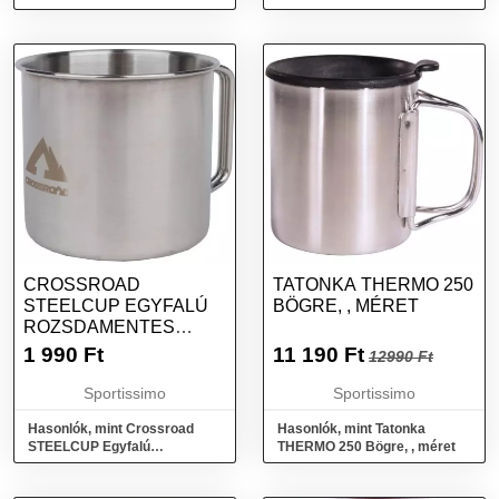
acél termo bögre, fekete,
fekete, méret
méret
CROSSROAD
TATONKA THERMO 250
STEELCUP EGYFALÚ
BÖGRE, , MÉRET
ROZSDAMENTES
BÖGRE, EZÜST,
1 990
Ft
11 190
Ft
12990 Ft
MÉRET
Sportissimo
Sportissimo
Hasonlók, mint Crossroad
Hasonlók, mint Tatonka
STEELCUP Egyfalú
THERMO 250 Bögre, , méret
rozsdamentes bögre, ezüst,
méret