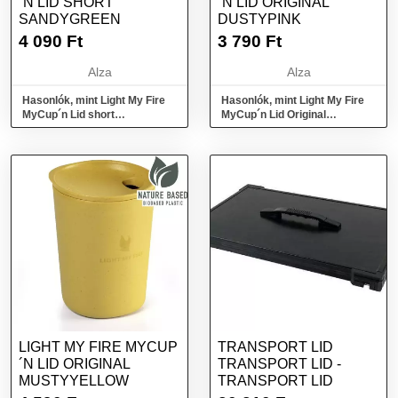
´N LID SHORT
´N LID ORIGINAL
SANDYGREEN
DUSTYPINK
4 090
Ft
3 790
Ft
Alza
Alza
Hasonlók, mint Light My Fire
Hasonlók, mint Light My Fire
MyCup´n Lid short
MyCup´n Lid Original
sandygreen
dustypink
LIGHT MY FIRE MYCUP
TRANSPORT LID
´N LID ORIGINAL
TRANSPORT LID -
MUSTYYELLOW
TRANSPORT LID