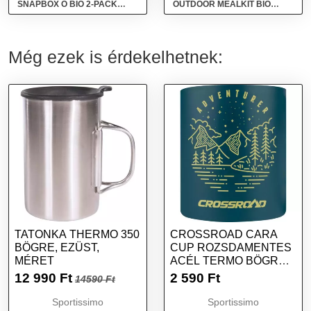
SNAPBOX O BIO 2-PACK
OUTDOOR MEALKIT BIO
Ételtároló doboz, rózsaszín,
Étkészlet, rózsaszín, méret
méret
Még ezek is érdekelhetnek:
TATONKA THERMO 350
CROSSROAD CARA
BÖGRE, EZÜST,
CUP ROZSDAMENTES
MÉRET
ACÉL TERMO BÖGRE,
SÖTÉTZÖLD, MÉRET
12 990
Ft
2 590
Ft
14590 Ft
Sportissimo
Sportissimo