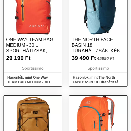
ONE WAY TEAM BAG
THE NORTH FACE
MEDIUM - 30 L
BASIN 18
SPORTHÁTIZSÁK,
TÚRAHÁTIZSÁK, KÉK,
NARANCSSÁRGA,
MÉRET
29 190
Ft
39 490
Ft
45990 Ft
MÉRET
Sportissimo
Sportissimo
Hasonlók, mint One Way
Hasonlók, mint The North
TEAM BAG MEDIUM - 30 L
Face BASIN 18 Túrahátizsák,
Sporthátizsák, narancssárga,
kék, méret
méret