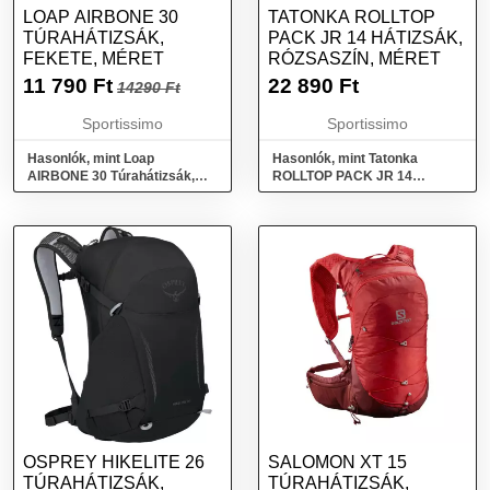
LOAP AIRBONE 30
TATONKA ROLLTOP
TÚRAHÁTIZSÁK,
PACK JR 14 HÁTIZSÁK,
FEKETE, MÉRET
RÓZSASZÍN, MÉRET
11 790
Ft
22 890
Ft
14290 Ft
Sportissimo
Sportissimo
Hasonlók, mint Loap
Hasonlók, mint Tatonka
AIRBONE 30 Túrahátizsák,
ROLLTOP PACK JR 14
fekete, méret
Hátizsák, rózsaszín, méret
OSPREY HIKELITE 26
SALOMON XT 15
TÚRAHÁTIZSÁK,
TÚRAHÁTIZSÁK,