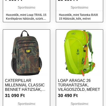
Sportissimo
Sportissimo
Hasonlók, mint Loap TRAIL 15
Hasonlók, mint Tatonka BAIX
Kerékpáros hátizsák, szürke,
15 Hátizsák, kék, méret
méret
CATERPILLAR
LOAP ARAGAC 26
MILLENNIAL CLASSIC
TÚRAHÁTIZSÁK,
BENNET HÁTIZSÁK,
VILÁGOSZÖLD, MÉRET
BARNA, MÉRET
31 090
Ft
30 490
Ft
Sportissimo
Sportissimo