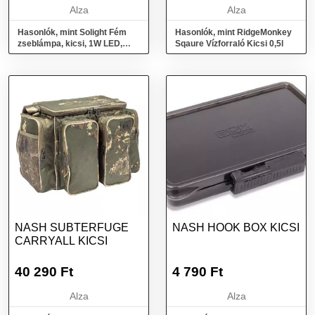
Alza
Alza
Hasonlók, mint Solight Fém
Hasonlók, mint RidgeMonkey
zseblámpa, kicsi, 1W LED,
Sqaure Vízforraló Kicsi 0,5l
fekete, 1x AA
NASH SUBTERFUGE
NASH HOOK BOX KICSI
CARRYALL KICSI
40 290
Ft
4 790
Ft
Alza
Alza