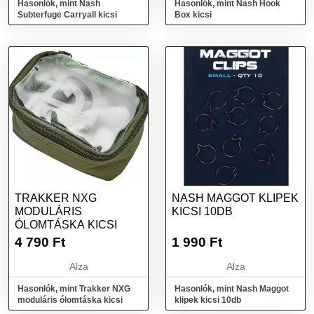
Hasonlók, mint Nash
Hasonlók, mint Nash Hook
Subterfuge Carryall kicsi
Box kicsi
TRAKKER NXG
NASH MAGGOT KLIPEK
MODULÁRIS
KICSI 10DB
ÓLOMTÁSKA KICSI
4 790
Ft
1 990
Ft
Alza
Alza
Hasonlók, mint Trakker NXG
Hasonlók, mint Nash Maggot
moduláris ólomtáska kicsi
klipek kicsi 10db