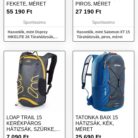
FEKETE, MÉRET
PIROS, MÉRET
55 190
Ft
27 190
Ft
Sportissimo
Sportissimo
Hasonlók, mint Osprey
Hasonlók, mint Salomon XT 15
HIKELITE 26 Túrahátizsák,
Túrahátizsák, piros, méret
fekete, méret
LOAP TRAIL 15
TATONKA BAIX 15
KERÉKPÁROS
HÁTIZSÁK, KÉK,
HÁTIZSÁK, SZÜRKE,
MÉRET
MÉRET
7 090
Ft
25 690
Ft