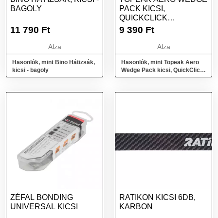
BAGOLY
PACK KICSI,
QUICKCLICK
RENDSZER
11 790
Ft
9 390
Ft
Alza
Alza
Hasonlók, mint Bino Hátizsák,
Hasonlók, mint Topeak Aero
kicsi - bagoly
Wedge Pack kicsi, QuickClick
rendszer
ZÉFAL BONDING
RATIKON KICSI 6DB,
UNIVERSAL KICSI
KARBON