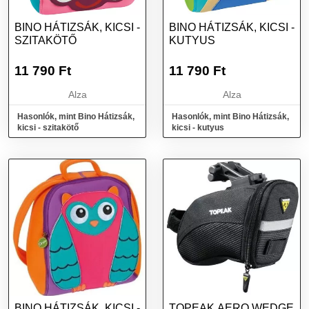
BINO HÁTIZSÁK, KICSI -
BINO HÁTIZSÁK, KICSI -
SZITAKÖTŐ
KUTYUS
11 790
Ft
11 790
Ft
Alza
Alza
Hasonlók, mint Bino Hátizsák,
Hasonlók, mint Bino Hátizsák,
kicsi - szitakötő
kicsi - kutyus
BINO HÁTIZSÁK, KICSI -
TOPEAK AERO WEDGE