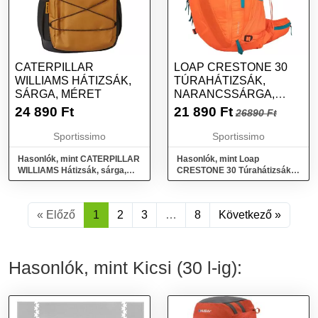
CATERPILLAR
LOAP CRESTONE 30
WILLIAMS HÁTIZSÁK,
TÚRAHÁTIZSÁK,
SÁRGA, MÉRET
NARANCSSÁRGA,
MÉRET
24 890
Ft
21 890
Ft
26890 Ft
Sportissimo
Sportissimo
Hasonlók, mint CATERPILLAR
Hasonlók, mint Loap
WILLIAMS Hátizsák, sárga,
CRESTONE 30 Túrahátizsák,
méret
narancssárga, méret
« Előző
1
2
3
…
8
Következő »
Hasonlók, mint Kicsi (30 l-ig):