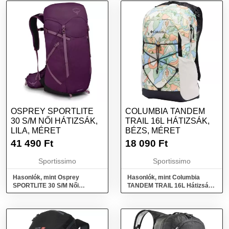
OSPREY SPORTLITE
COLUMBIA TANDEM
30 S/M NŐI HÁTIZSÁK,
TRAIL 16L HÁTIZSÁK,
LILA, MÉRET
BÉZS, MÉRET
41 490
Ft
18 090
Ft
Sportissimo
Sportissimo
Hasonlók, mint Osprey
Hasonlók, mint Columbia
SPORTLITE 30 S/M Női
TANDEM TRAIL 16L Hátizsák,
hátizsák, lila, méret
bézs, méret