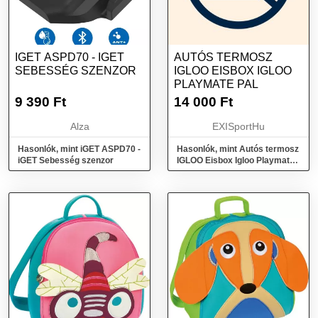
IGET ASPD70 - IGET
AUTÓS TERMOSZ
SEBESSÉG SZENZOR
IGLOO EISBOX IGLOO
PLAYMATE PAL
9 390
Ft
14 000
Ft
Alza
EXISportHu
Hasonlók, mint iGET ASPD70 -
Hasonlók, mint Autós termosz
iGET Sebesség szenzor
IGLOO Eisbox Igloo Playmate
Pal