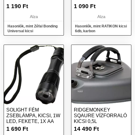
1 190
Ft
1 090
Ft
Alza
Alza
Hasonlók, mint Zéfal Bonding
Hasonlók, mint RATIKON kicsi
Universal kicsi
6db, karbon
SOLIGHT FÉM
RIDGEMONKEY
ZSEBLÁMPA, KICSI, 1W
SQAURE VÍZFORRALÓ
LED, FEKETE, 1X AA
KICSI 0,5L
1 690
Ft
14 490
Ft