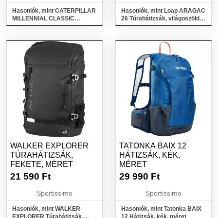
Hasonlók, mint CATERPILLAR
Hasonlók, mint Loap ARAGAC
MILLENNIAL CLASSIC
26 Túrahátizsák, világoszöld,
BENNET Hátizsák, barna,
méret
méret
WALKER EXPLORER
TATONKA BAIX 12
TÚRAHÁTIZSÁK,
HÁTIZSÁK, KÉK,
FEKETE, MÉRET
MÉRET
21 590
Ft
29 990
Ft
Sportissimo
Sportissimo
Hasonlók, mint WALKER
Hasonlók, mint Tatonka BAIX
EXPLORER Túrahátizsák,
12 Hátizsák, kék, méret