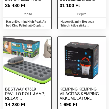
MATRAC - SZÜRKE
FELFÚJHATÓ MATRAC
35 480
Ft
31 100
Ft
191X97X46 CM
Pepita
Pepita
Hasonlók, mint High Peak Air
Hasonlók, mint Bestway
bed King Felfújható Dupla
Tritech kék-szürke
kemping matrac - Szürke
egyszemélyes felfújható
matrac 191x97x46 cm
BESTWAY 67619
KEMPING KEMPING
PAVILLO ROLL &AMP;
VILÁGÍTÁS KEMPING
RELAX
AKKUMULÁTOR
EGYSZEMÉLYES
FÁKLYA 2IN1 3
14 230
Ft
1 690
Ft
FELFÚJHATÓ
ÜZEMMÓDOK