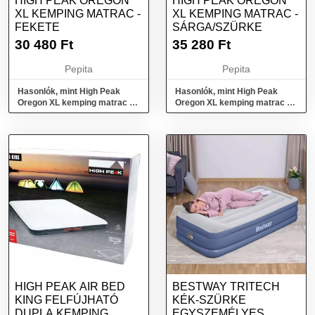
HIGH PEAK OREGON
HIGH PEAK OREGON
XL KEMPING MATRAC -
XL KEMPING MATRAC -
FEKETE
SÁRGA/SZÜRKE
30 480
Ft
35 280
Ft
Pepita
Pepita
Hasonlók, mint High Peak
Hasonlók, mint High Peak
Oregon XL kemping matrac -
Oregon XL kemping matrac -
Fekete
Sárga/szürke
HIGH PEAK AIR BED
BESTWAY TRITECH
KING FELFÚJHATÓ
KÉK-SZÜRKE
DUPLA KEMPING
EGYSZEMÉLYES