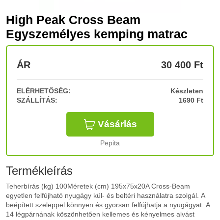
High Peak Cross Beam
Egyszemélyes kemping matrac
ÁR
30 400
Ft
ELÉRHETŐSÉG:
Készleten
SZÁLLÍTÁS:
1690 Ft
Vásárlás
Pepita
Termékleírás
Teherbírás (kg) 100Méretek (cm) 195x75x20A Cross-Beam
egyetlen felfújható nyugágy kül- és beltéri használatra szolgál. A
beépített szeleppel könnyen és gyorsan felfújhatja a nyugágyat. A
14 légpárnának köszönhetően kellemes és kényelmes alvást