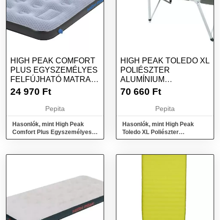
HIGH PEAK COMFORT
HIGH PEAK TOLEDO XL
PLUS EGYSZEMÉLYES
POLIÉSZTER
FELFÚJHATÓ MATRAC
ALUMÍNIUM
- SZÜRKE/KÉK
EGYSZEMÉLYES ÁGY
24 970
Ft
70 660
Ft
Pepita
Pepita
Hasonlók, mint High Peak
Hasonlók, mint High Peak
Comfort Plus Egyszemélyes
Toledo XL Poliészter
felfújható matrac - Szürke/Kék
Alumínium Egyszemélyes ágy