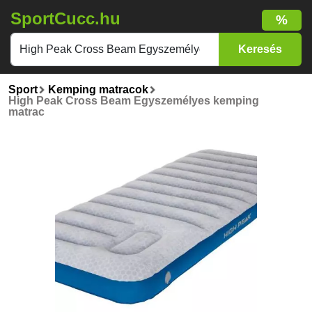
SportCucc.hu
%
Sport
Kemping matracok
High Peak Cross Beam Egyszemélyes kemping
matrac