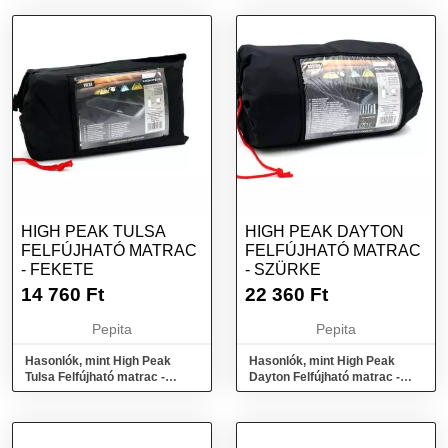
HIGH PEAK TULSA
HIGH PEAK DAYTON
FELFÚJHATÓ MATRAC
FELFÚJHATÓ MATRAC
- FEKETE
- SZÜRKE
14 760
Ft
22 360
Ft
Pepita
Pepita
Hasonlók, mint High Peak
Hasonlók, mint High Peak
Tulsa Felfújható matrac -
Dayton Felfújható matrac -
Fekete
Szürke