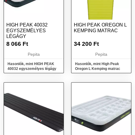
HIGH PEAK 40032
HIGH PEAK OREGON L
EGYSZEMÉLYES
KEMPING MATRAC
LÉGÁGY
8 066
Ft
34 200
Ft
Pepita
Pepita
Hasonlók, mint HIGH PEAK
Hasonlók, mint High Peak
40032 egyszemélyes légágy
Oregon L Kemping matrac