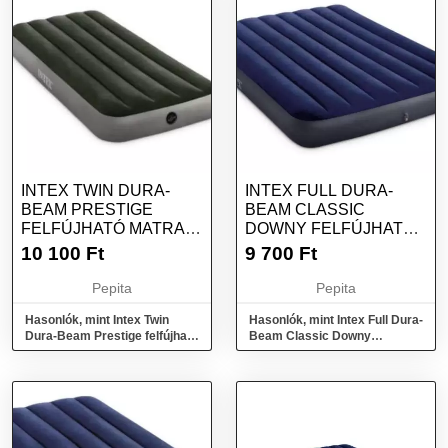
INTEX TWIN DURA-
INTEX FULL DURA-
BEAM PRESTIGE
BEAM CLASSIC
FELFÚJHATÓ MATRAC
DOWNY FELFÚJHATÓ
99X191CM (64777)
MATRAC 137X191CM
10 100
Ft
9 700
Ft
(64758)
Pepita
Pepita
Hasonlók, mint Intex Twin
Hasonlók, mint Intex Full Dura-
Dura-Beam Prestige felfújható
Beam Classic Downy
Matrac 99x191cm (64777)
felfújható Matrac 137x191cm
(64758)