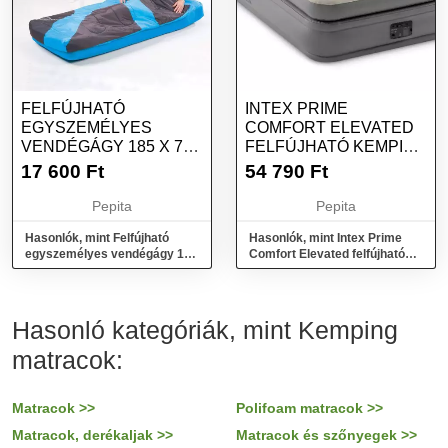
FELFÚJHATÓ
INTEX PRIME
EGYSZEMÉLYES
COMFORT ELEVATED
VENDÉGÁGY 185 X 76
FELFÚJHATÓ KEMPING
X 22 CM
MATRAC 152X203X51...
17 600
Ft
54 790
Ft
HÁLÓZSÁKKAL
Pepita
Pepita
Hasonlók, mint Felfújható
Hasonlók, mint Intex Prime
egyszemélyes vendégágy 185
Comfort Elevated felfújható
x 76 x 22 cm hálózsákkal
Kemping matrac
152x203x51...
Hasonló kategóriák, mint Kemping
matracok:
Matracok >>
Polifoam matracok >>
Matracok, derékaljak >>
Matracok és szőnyegek >>