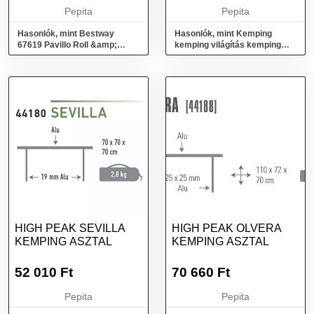
MATRAC...
Pepita
Pepita
Hasonlók, mint Bestway
Hasonlók, mint Kemping
67619 Pavillo Roll &amp;
kemping világítás kemping
Relax Egyszemélyes
akkumulátor fáklya 2in1 3
felfújható matrac...
üzemmódok
HIGH PEAK SEVILLA
HIGH PEAK OLVERA
KEMPING ASZTAL
KEMPING ASZTAL
52 010
Ft
70 660
Ft
Pepita
Pepita