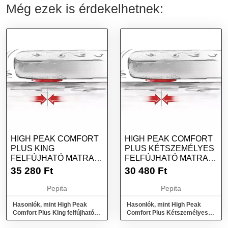
Még ezek is érdekelhetnek:
HIGH PEAK COMFORT
HIGH PEAK COMFORT
PLUS KING
PLUS KÉTSZEMÉLYES
FELFÚJHATÓ MATRAC
FELFÚJHATÓ MATRAC
- KÉK/BARNA
- SZÜRKE/KÉK
35 280
Ft
30 480
Ft
Pepita
Pepita
Hasonlók, mint High Peak
Hasonlók, mint High Peak
Comfort Plus King felfújható
Comfort Plus Kétszemélyes
matrac - Kék/Barna
felfújható matrac - Szürke/Kék