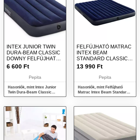
INTEX JUNIOR TWIN
FELFÚJHATÓ MATRAC
DURA-BEAM CLASSIC
INTEX BEAM
DOWNY FELFÚJHATÓ
STANDARD CLASSIC
MATRAC 76X19...
DOWNY 183 X 25 X 203
6 600
Ft
13 990
Ft
CM
Pepita
Pepita
Hasonlók, mint Intex Junior
Hasonlók, mint Felfújható
Twin Dura-Beam Classic
Matrac Intex Beam Standard
Downy felfújható Matrac
Classic Downy 183 x 25 x 203
76x19...
cm