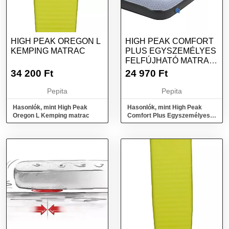
HIGH PEAK OREGON L
HIGH PEAK COMFORT
KEMPING MATRAC
PLUS EGYSZEMÉLYES
FELFÚJHATÓ MATRAC
- SZÜRKE/KÉK
34 200
Ft
24 970
Ft
Pepita
Pepita
Hasonlók, mint High Peak
Hasonlók, mint High Peak
Oregon L Kemping matrac
Comfort Plus Egyszemélyes
felfújható matrac - Szürke/Kék