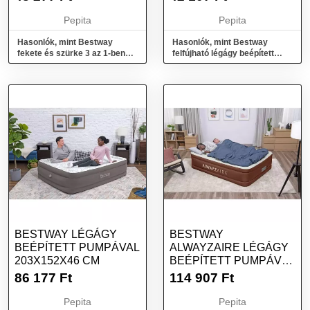
PUMPÁVAL 191X97X46
CM
Pepita
Pepita
Hasonlók, mint Bestway
Hasonlók, mint Bestway
fekete és szürke 3 az 1-ben
felfújható légágy beépített
felfújható légágy 188x99x25
elektromos pumpával
cm
191x97x46 cm
BESTWAY LÉGÁGY
BESTWAY
BEÉPÍTETT PUMPÁVAL
ALWAYZAIRE LÉGÁGY
203X152X46 CM
BEÉPÍTETT PUMPÁVAL
203X152X51 CM
86 177
Ft
114 907
Ft
Pepita
Pepita