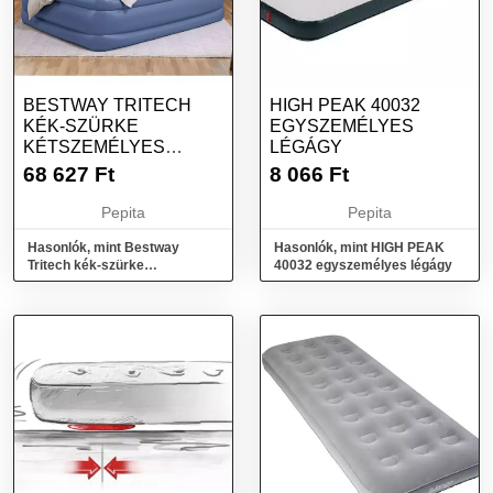
BESTWAY TRITECH
HIGH PEAK 40032
KÉK-SZÜRKE
EGYSZEMÉLYES
KÉTSZEMÉLYES
LÉGÁGY
LÉGÁGY 203 X 152 X 56
68 627
Ft
8 066
Ft
CM
Pepita
Pepita
Hasonlók, mint Bestway
Hasonlók, mint HIGH PEAK
Tritech kék-szürke
40032 egyszemélyes légágy
kétszemélyes légágy 203 x
152 x 56 cm