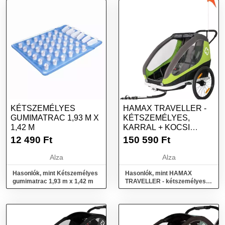
sötétzöld, méret
KÉTSZEMÉLYES
HAMAX TRAVELLER -
GUMIMATRAC 1,93 M X
KÉTSZEMÉLYES,
1,42 M
KARRAL + KOCSI
SZETT GREEN/GREY
12 490
Ft
150 590
Ft
Alza
Alza
Hasonlók, mint Kétszemélyes
Hasonlók, mint HAMAX
gumimatrac 1,93 m x 1,42 m
TRAVELLER - kétszemélyes,
karral + kocsi szett
Green/Grey