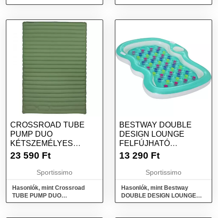
Kétszemélyes önfelfújó
Kétszemélyes sátor, kék,
matrac, narancssárga, méret
méret
CROSSROAD TUBE
BESTWAY DOUBLE
PUMP DUO
DESIGN LOUNGE
KÉTSZEMÉLYES
FELFÚJHATÓ
FELFÚJHATÓ MATRAC
KÉTSZEMÉLYES
23 590
Ft
13 290
Ft
LÁBPUMPÁVAL,
MATRAC,
SÖTÉTZÖLD, MÉRET
VILÁGOSZÖLD, MÉRET
Sportissimo
Sportissimo
Hasonlók, mint Crossroad
Hasonlók, mint Bestway
TUBE PUMP DUO
DOUBLE DESIGN LOUNGE
Kétszemélyes felfújható
Felfújható kétszemélyes
matrac lábpumpával,
matrac, világoszöld, méret