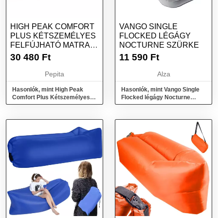
HIGH PEAK COMFORT
VANGO SINGLE
PLUS KÉTSZEMÉLYES
FLOCKED LÉGÁGY
FELFÚJHATÓ MATRAC
NOCTURNE SZÜRKE
- SZÜRKE/KÉK
30 480
Ft
11 590
Ft
Pepita
Alza
Hasonlók, mint High Peak
Hasonlók, mint Vango Single
Comfort Plus Kétszemélyes
Flocked légágy Nocturne
felfújható matrac - Szürke/Kék
szürke