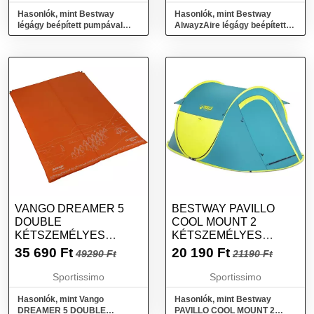
Hasonlók, mint Bestway
Hasonlók, mint Bestway
légágy beépített pumpával
AlwayzAire légágy beépített
203x152x46 cm
pumpával 203x152x51 cm
VANGO DREAMER 5
BESTWAY PAVILLO
DOUBLE
COOL MOUNT 2
KÉTSZEMÉLYES
KÉTSZEMÉLYES
ÖNFELFÚJÓ MATRAC,
SÁTOR, KÉK, MÉRET
35 690
Ft
20 190
Ft
49290 Ft
21190 Ft
NARANCSSÁRGA,
MÉRET
Sportissimo
Sportissimo
Hasonlók, mint Vango
Hasonlók, mint Bestway
DREAMER 5 DOUBLE
PAVILLO COOL MOUNT 2