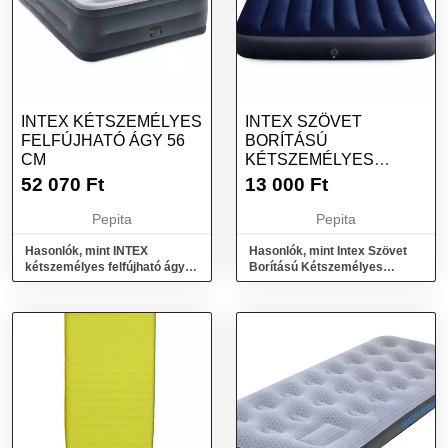
INTEX KÉTSZEMÉLYES
INTEX SZÖVET
FELFÚJHATÓ ÁGY 56
BORÍTÁSÚ
CM
KÉTSZEMÉLYES
FELFÚJHATÓ MATRAC
52 070
Ft
13 000
Ft
Pepita
Pepita
Hasonlók, mint INTEX
Hasonlók, mint Intex Szövet
kétszemélyes felfújható ágy
Borítású Kétszemélyes
56 cm
Felfújható Matrac