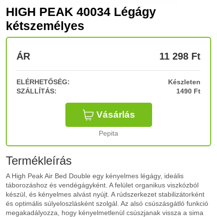
HIGH PEAK 40034 Légágy
kétszemélyes
ÁR
11 298
Ft
ELÉRHETŐSÉG:
Készleten
SZÁLLÍTÁS:
1490 Ft
Vásárlás
Pepita
Termékleírás
A High Peak Air Bed Double egy kényelmes légágy, ideális
táborozáshoz és vendégágyként. A felület organikus viszkózból
készül, és kényelmes alvást nyújt. A rúdszerkezet stabilizátorként
és optimális súlyeloszlásként szolgál. Az alsó csúszásgátló funkció
megakadályozza, hogy kényelmetlenül csúszjanak vissza a sima