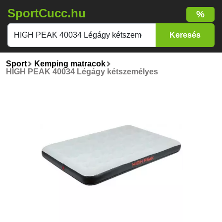
SportCucc.hu
%
Sport
Kemping matracok
HIGH PEAK 40034 Légágy kétszemélyes