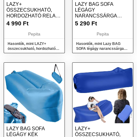
LAZY+
LAZY BAG SOFA
ÖSSZECSUKHATÓ,
LÉGÁGY
HORDOZHATÓ RELAX
NARANCSSÁRGA
ÁGY – LAZY
230X70CM
4 990
Ft
5 290
Ft
BAG/LÉGÁGY – KÉK...
Pepita
Pepita
Hasonlók, mint LAZY+
Hasonlók, mint Lazy BAG
összecsukható, hordozható
SOFA légágy narancssárga
relax ágy – Lazy bag/légágy –
230x70cm
kék...
LAZY BAG SOFA
LAZY+
LÉGÁGY KÉK
ÖSSZECSUKHATÓ,