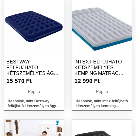
BESTWAY
INTEX FELFÚJHATÓ
FELFÚJHATÓ
KÉTSZEMÉLYES
KÉTSZEMÉLYES ÁGY
KEMPING MATRAC
203X152CM
127X193CM (67999)
15 570
Ft
12 990
Ft
Pepita
Pepita
Hasonlók, mint Bestway
Hasonlók, mint Intex felfújható
felfújható kétszemélyes ágy
kétszemélyes kemping
203x152cm
Matrac 127x193cm (67999)