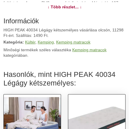
felületeken. Anyaga: PVC ponyva felső viszkóz - Méret: kb. 197 x
↓ Több részlet... ↓
138 x 20 cm - Kiszerelés: 38 x 28 x 9,5 cm - Színek: sötétszürke
vagy világosszürke - Erős tekercsgerenda konstrukció - Extra
puha, szervesen viszkózus felület - Sebességszabályozó szelep
Információk
felfújáshoz - Teherbírás 250 kg-ig - Ftalát mentes - Csúszásgátló
HIGH PEAK 40034 Légágy kétszemélyes vásárlása olcsón, 11298
funkció - Súly 3,2 kg
Ft-ért. Szállítás: 1490 Ft.
Kategória:
Kültér
,
Kemping
,
Kemping matracok
További információk>>
Minőségi termékek széles választéka
Kemping matracok
kategóriában.
Hasonlók, mint HIGH PEAK 40034
Légágy kétszemélyes: