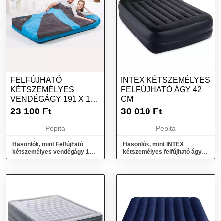
FELFÚJHATÓ
INTEX KÉTSZEMÉLYES
KÉTSZEMÉLYES
FELFÚJHATÓ ÁGY 42
VENDÉGÁGY 191 X 137
CM
X 22 CM
23 100
Ft
30 010
Ft
HÁLÓZSÁKKAL
Pepita
Pepita
Hasonlók, mint Felfújható
Hasonlók, mint INTEX
kétszemélyes vendégágy 191
kétszemélyes felfújható ágy
x 137 x 22 cm hálózsákkal
42 cm