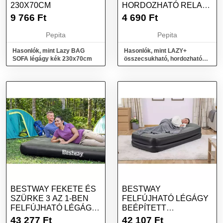
230X70CM
HORDOZHATÓ RELAX
ÁGY - LAZY
9 766
Ft
4 690
Ft
BAG/LÉGÁGY - 170...
Pepita
Pepita
Hasonlók, mint Lazy BAG
Hasonlók, mint LAZY+
SOFA légágy kék 230x70cm
összecsukható, hordozható
relax ágy - Lazy bag/légágy -
170...
BESTWAY FEKETE ÉS
BESTWAY
SZÜRKE 3 AZ 1-BEN
FELFÚJHATÓ LÉGÁGY
FELFÚJHATÓ LÉGÁGY
BEÉPÍTETT
188X99X25 CM
ELEKTROMOS
43 277
Ft
42 107
Ft