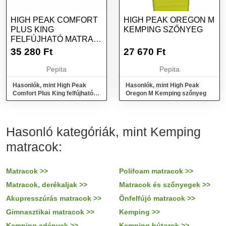
HIGH PEAK COMFORT
HIGH PEAK OREGON M
PLUS KING
KEMPING SZŐNYEG
FELFÚJHATÓ MATRAC
- KÉK/BARNA
35 280
Ft
27 670
Ft
Pepita
Pepita
Hasonlók, mint High Peak
Hasonlók, mint High Peak
Comfort Plus King felfújható
Oregon M Kemping szőnyeg
matrac - Kék/Barna
Hasonló kategóriák, mint Kemping
matracok:
Matracok >>
Polifoam matracok >>
Matracok, derékaljak >>
Matracok és szőnyegek >>
Akupresszúrás matracok >>
Önfelfújó matracok >>
Gimnasztikai matracok >>
Kemping >>
Kemping edények >>
Kemping bútorok >>