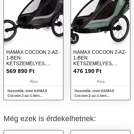
HAMAX COCOON 2-AZ-
HAMAX COCOON 2-AZ-
1-BEN
1-BEN
KÉTSZEMÉLYES,
KÉTSZEMÉLYES,
KARRAL + KOCSI
KARRAL + KOCSI
569 890
Ft
476 190
Ft
SZETT - GREY/BLACK
SZETT - GREEN/BLACK
Alza
Alza
Hasonlók, mint HAMAX
Hasonlók, mint HAMAX
Cocoon 2-az-1-ben
Cocoon 2-az-1-ben
kétszemélyes, karral + kocsi
kétszemélyes, karral + kocsi
szett - Grey/black
szett - Green/black
Még ezek is érdekelhetnek: