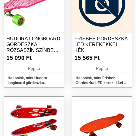
HUDORA LONGBOARD
FRISBEE GÖRDESZKA
GÖRDESZKA
LED KEREKEKKEL -
RÓZSASZÍN SZÍNBEN
KÉK
ZÖLD KEREKEKKEL
15 090
Ft
15 565
Ft
Pepita
Pepita
Hasonlók, mint Hudora
Hasonlók, mint Frisbee
longboard gördeszka
Gördeszka LED kerekekkel -
rózsaszín színben zöld
kék
kerekekkel