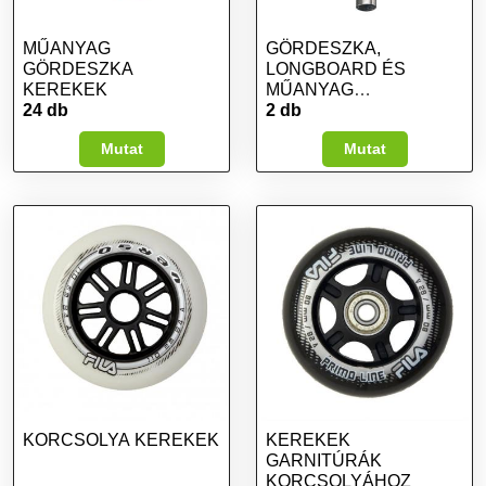
MŰANYAG
GÖRDESZKA,
GÖRDESZKA
LONGBOARD ÉS
KEREKEK
MŰANYAG
24 db
GÖRDESZKA
2 db
SZERSZÁMOK
Mutat
Mutat
KORCSOLYA KEREKEK
KEREKEK
GARNITÚRÁK
KORCSOLYÁHOZ