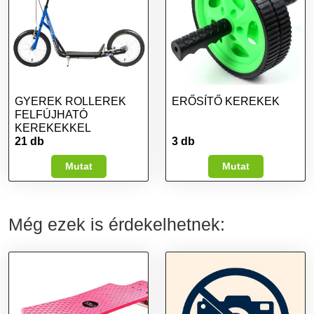
GYEREK ROLLEREK
ERŐSÍTŐ KEREKEK
FELFÚJHATÓ
KEREKEKKEL
21 db
3 db
Mutat
Mutat
Még ezek is érdekelhetnek: