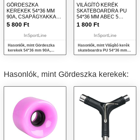
GÖRDESZKA
VILÁGÍTÓ KERÉK
KEREKEK 54*36 MM
SKATEBOARDRA PU
90A, CSAPÁGYAKKAL
54*36 MM ABEC 5
ABEC 1 - 4 DB
CSAPÁGYAKKAL KÉK
5 800
Ft
1 800
Ft
InSportLine
InSportLine
Hasonlók, mint Gördeszka
Hasonlók, mint Világító kerék
kerekek 54*36 mm 90A,
skateboardra PU 54*36 mm
csapágyakkal ABEC 1 - 4 db
ABEC 5 csapágyakkal kék
Hasonlók, mint Gördeszka kerekek: