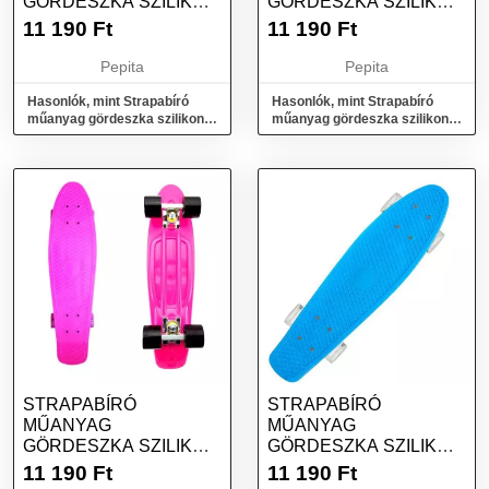
GÖRDESZKA SZILIKON
GÖRDESZKA SZILIKON
KEREKEKKEL- ZÖLD
KEREKEKKEL-
11 190
Ft
11 190
Ft
NARANCSSÁRGA
Pepita
Pepita
Hasonlók, mint Strapabíró
Hasonlók, mint Strapabíró
műanyag gördeszka szilikon
műanyag gördeszka szilikon
kerekekkel- zöld
kerekekkel- narancssárga
STRAPABÍRÓ
STRAPABÍRÓ
MŰANYAG
MŰANYAG
GÖRDESZKA SZILIKON
GÖRDESZKA SZILIKON
KEREKEKKEL- PINK
KEREKEKKEL- KÉK
11 190
Ft
11 190
Ft