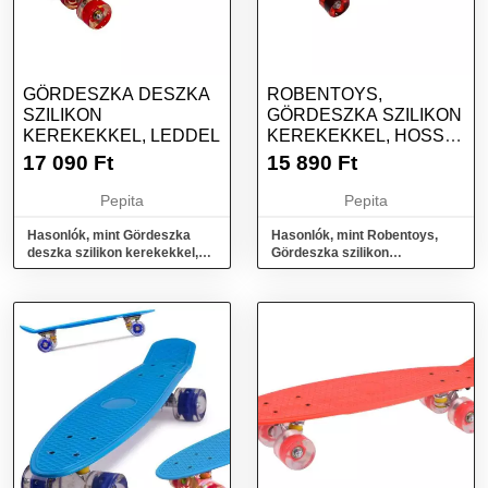
GÖRDESZKA DESZKA
ROBENTOYS,
SZILIKON
GÖRDESZKA SZILIKON
KEREKEKKEL, LEDDEL
KEREKEKKEL, HOSSZ
74 CM, ZÖLD
17 090
Ft
15 890
Ft
Pepita
Pepita
Hasonlók, mint Gördeszka
Hasonlók, mint Robentoys,
deszka szilikon kerekekkel,
Gördeszka szilikon
leddel
kerekekkel, Hossz 74 cm, Zöld