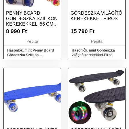
PENNY BOARD
GÖRDESZKA VILÁGÍTÓ
GÖRDESZKA SZILIKON
KEREKEKKEL-PIROS
KEREKEKKEL, 56 CM,
LED -FÉNY, VILÁ...
8 990
Ft
15 790
Ft
Pepita
Pepita
Hasonlók, mint Penny Board
Hasonlók, mint Gördeszka
Gördeszka Szilikon
világító kerekekkel-Piros
Kerekekkel, 56 Cm, Led -fény,
Vilá...