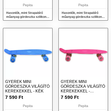
Pepita
Pepita
Hasonlók, mint Strapabíró
Hasonlók, mint Strapabíró
műanyag gördeszka szilikon
műanyag gördeszka szilikon
kerekekkel- pink
kerekekkel- kék
GYEREK MINI
GYEREK MINI
GÖRDESZKA VILÁGÍTÓ
GÖRDESZKA VILÁGÍTÓ
KEREKEKKEL - KÉK
KEREKEKKEL -
RÓZSASZÍN
7 590
Ft
7 590
Ft
Pepita
Pepita