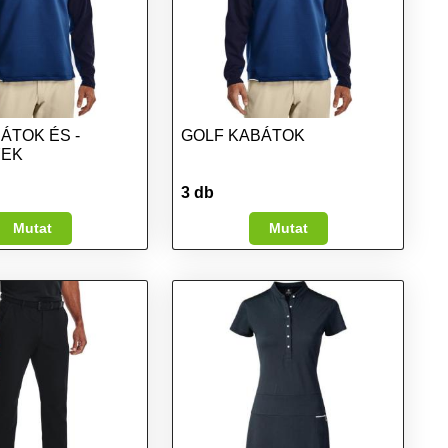
ÁTOK ÉS -
GOLF KABÁTOK
YEK
3 db
Mutat
Mutat