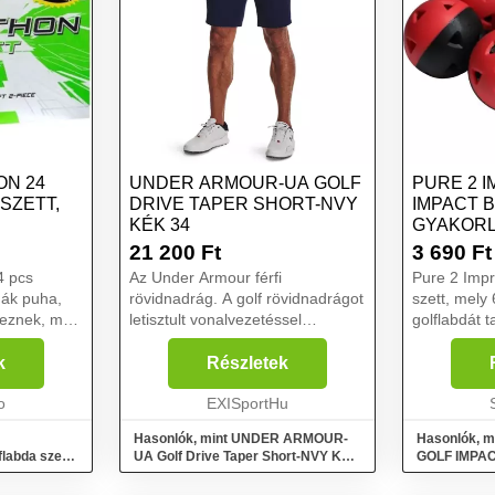
ON 24
UNDER ARMOUR-UA GOLF
PURE 2 
SZETT,
DRIVE TAPER SHORT-NVY
IMPACT 
KÉK 34
GYAKORL
SZETT, F
21 200
Ft
3 690
Ft
 pcs
Az Under Armour férfi
Pure 2 Im
dák puha,
rövidnadrág. A golf rövidnadrágot
szett, mely
keznek, mely
letisztult vonalvezetéssel
golflabdát t
saságot és a
tervezték. A golf rövidnadrág
Nagyszerűen
..
előnye az UA Storm technológia,
edzéshez t
k
Részletek
amely vízálló felületet biztosít. A
műanyag gol
o
golf rövidnadrág 4-...
EXISportHu
gyakorlás s
S...
Hasonlók, mint UNDER ARMOUR-
Hasonlók, 
abda szett,
UA Golf Drive Taper Short-NVY Kék
GOLF IMPAC
34
Gyakorló gol
méret