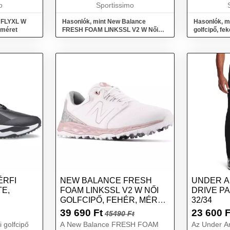
o
Sportissimo
technológia 
 FLYXL W
Hasonlók, mint New Balance
Hasonlók, m
, méret
FRESH FOAM LINKSSL V2 W Női
golfcipő, fe
golfcipő, fehér, méret 41
ÉRFI
NEW BALANCE FRESH
UNDER A
TE,
FOAM LINKSSL V2 W NŐI
DRIVE P
GOLFCIPŐ, FEHÉR, MÉRET
32/34
37.5
39 690
Ft
23 600
F
45490 Ft
 golfcipő
A New Balance FRESH FOAM
Az Under Ar