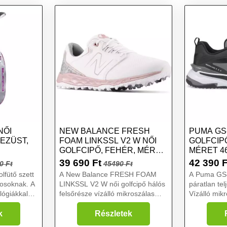
NŐI
NEW BALANCE FRESH
PUMA GS
 EZÜST,
FOAM LINKSSL V2 W NŐI
GOLFCIPŐ
GOLFCIPŐ, FEHÉR, MÉRET
MÉRET 4
41
39 690
Ft
42 390
F
0 Ft
45490 Ft
lfütő szett
A New Balance FRESH FOAM
A Puma GS-F
kosoknak. A
LINKSSL V2 W női golfcipő hálós
páratlan tel
ógiákkal
felsőrésze vízálló mikroszálas
Vízálló mik
 shafttal és
bőrből készült....
felsőrésszel
lkeznek....
varrásoknál 
k
Részletek
A legújabb