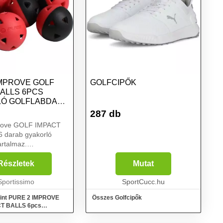
IMPROVE GOLF
GOLFCIPŐK
BALLS 6PCS
Ó GOLFLABDA
EKETE, MÉRET
287 db
prove GOLF IMPACT
 6 darab gyakorló
artalmaz.
 helyettesítik a
ervezett hagyományos
Részletek
Mutat
flabdákat. Bármilyen
orán használhatók.
Sportissimo
SportCucc.hu
mint PURE 2 IMPROVE
Összes Golfcipők
T BALLS 6pcs
flabda szett, fekete,