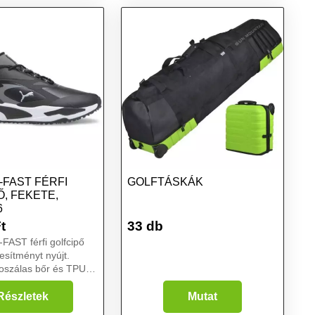
-FAST FÉRFI
GOLFTÁSKÁK
, FEKETE,
6
t
33 db
AST férfi golfcipő
jesítményt nyújt.
roszálas bőr és TPU
 készült, amely a
nagyon jól szigetelt.
Részletek
Mutat
 Puma Fusion Foam