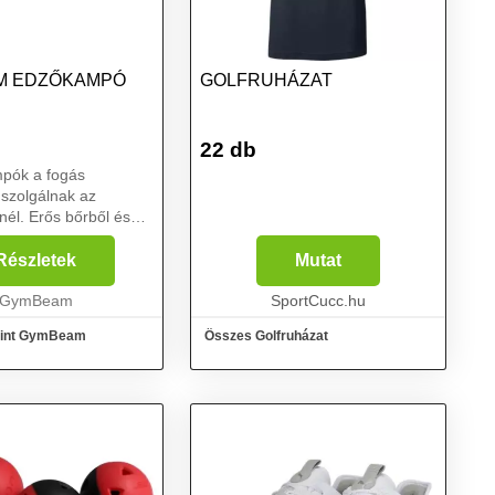
M EDZŐKAMPÓ
GOLFRUHÁZAT
22 db
pók a fogás
 szolgálnak az
él. Erős bőrből és
ól készültek,
 amely a nagyon nagy
Részletek
Mutat
 kibírja és hosszú az
a. Az edzőkampóknak
GymBeam
SportCucc.hu
mint GymBeam
Összes Golfruházat