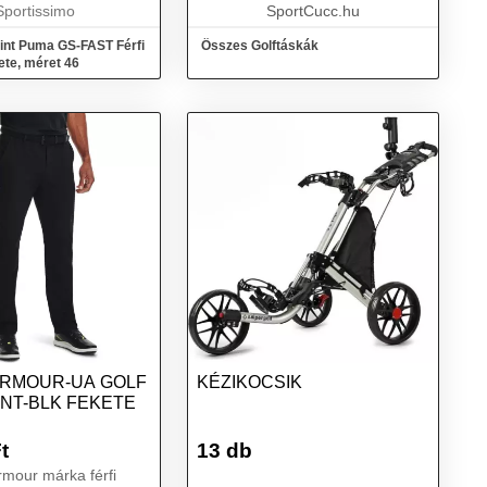
rendk...
Sportissimo
SportCucc.hu
int Puma GS-FAST Férfi
Összes Golftáskák
kete, méret 46
RMOUR-UA GOLF
KÉZIKOCSIK
ANT-BLK FEKETE
t
13 db
mour márka férfi