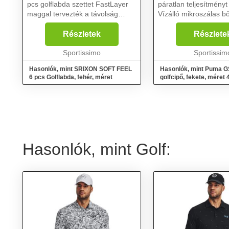
pcs golflabda szettet FastLayer
páratlan teljesítményt 
maggal tervezték a távolság
Vízálló mikroszálas b
növelése érdekében, amely
felsőrésszel készült, 
minden ütésnél plusz pörgést és
varrásoknál nagyon jól
Részletek
Részlete
puha érzetet biztosít....
A legújabb Puma Fus
Sportissimo
technológia rendk...
Sportissim
Hasonlók, mint SRIXON SOFT FEEL
Hasonlók, mint Puma G
6 pcs Golflabda, fehér, méret
golfcipő, fekete, méret 
Hasonlók, mint Golf: