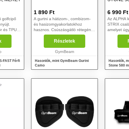
1 890
Ft
6 990
Ft
 golfcipő
A gurtni a hátizom-, combizom-
Az ALPHA k
nyújt.
és hasizomgyakorlatokhoz
STRIX csalá
őr és TPU
hasznos. Csúszásgátló rétegének
amelyet úgy
amely a
köszönhetően erősebb fogást
segítsen a 
 szigetelt.
biztosí, és segít az
ellenőrzés a
k
Részletek
ion Foam
izomnövekedésben és az erőnlét
minőségű r
o
javításában. Neoprén
GymBeam
készült dizá
párnázattal...
S-FAST Férfi
Hasonlók, mint GymBeam Gurtni
Hasonlók, m
3
Camo
Stone 580 m