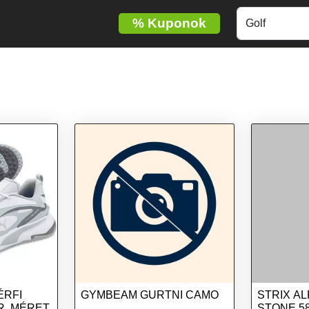
%
Kuponok
ÉRFI
GYMBEAM GURTNI CAMO
STRIX A
R, MÉRET
STONE 5