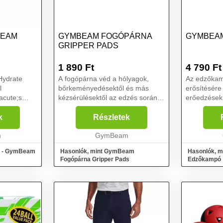
BEAM
GYMBEAM FOGÓPÁRNA
GYMBEA
GRIPPER PADS
1 890
Ft
4 790
Ft
Hydrate
A fogópárna véd a hólyagok,
Az edzőkam
l
bőrkeményedésektől és más
erősítésére
acute;s
kézsérülésektől az edzés során.
erőedzésekn
Az ujjak rögzítésére szolgáló
edzett acélb
ute;hoz. Az
hurkokkal, bújtatókkal van
tépőzáras,
k
Részletek
felszerelve az erős fogáshoz,
terhelést is
m
ergonomikus alakjuk van és ...
GymBeam
élettartam
tően nem
k...
ló - GymBeam
Hasonlók, mint GymBeam
Hasonlók, 
 se...
Fogópárna Gripper Pads
Edzőkampó