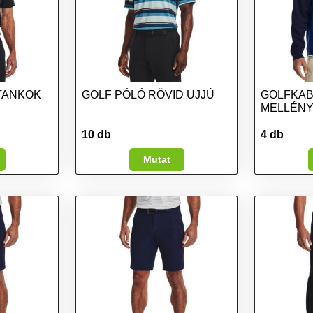
TANKOK
GOLF PÓLÓ RÖVID UJJÚ
GOLFKAB
MELLÉN
10 db
4 db
Mutat