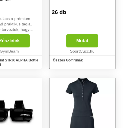
26 db
ulacs a prémium
d praktikus tagja,
 terveztek, hogy
folyadékpótlást
latt tartani. Kiváló
Részletek
Mutat
ozsdamentes acélból
jnnal büszkélk...
GymBeam
SportCucc.hu
int STRIX ALPHA Bottle
Összes Golf ruhák
l