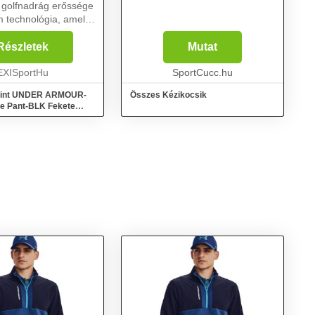
 golfnadrág erőssége
 technológia, amely
felszíni vízállóságot. A
okat a
Részletek
Mutat
ásra fektetve
A rugalmas deré...
EXISportHu
SportCucc.hu
mint UNDER ARMOUR-
Összes Kézikocsik
ve Pant-BLK Fekete