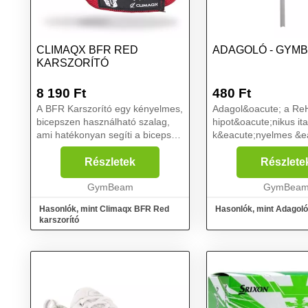
CLIMAQX BFR RED
ADAGOLÓ - GYM
KARSZORÍTÓ
8 190
Ft
480
Ft
A BFR Karszorító egy kényelmes,
Adagol&oacute; a Re
bicepszen használható szalag,
hipot&oacute;nikus ita
ami hatékonyan segíti a bicepsz
k&eacute;nyelmes &e
növekedését. A szalag az aktív
egyszerű
izom vérkeringését korlátozza,
adagol&aacute;s&aac
Részletek
Részlete
így az erőedzés úgy lesz
adagol&oacute;
hatékonyabb, hogy n...
GymBeam
anyag&aacute;nak
GymBea
k&ouml;sz&ouml;nhe
Hasonlók, mint Climaqx BFR Red
Hasonlók, mint Adago
enged a sz&ouml;rpbe
karszorító