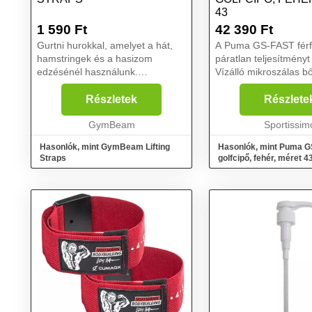
43
1 590
Ft
42 390
Ft
Gurtni hurokkal, amelyet a hát,
A Puma GS-FAST férfi
hamstringek és a hasizom
páratlan teljesítményt 
edzésénél használunk.
Vízálló mikroszálas b
A csúszásgátló rétegnek
felsőrésszel készült, 
köszönhetően erősíti a fogást és
varrásoknál nagyon jól
Részletek
Részlete
ezáltal segít az erő és az
A legújabb Puma Fus
izomtömeg növelésénél.
GymBeam
technológia rendk...
Sportissim
A nagyobb kény...
Hasonlók, mint GymBeam Lifting
Hasonlók, mint Puma G
Straps
golfcipő, fehér, méret 4