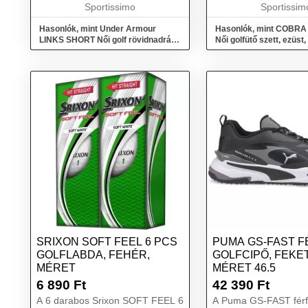
ellátva, aminek köszönh...
Sportissimo
Sportissim
Hasonlók, mint Under Armour
Hasonlók, mint COBRA
LINKS SHORT Női golf rövidnadrág,
Női golfütő szett, ezüst
fekete, méret
SRIXON SOFT FEEL 6 PCS
PUMA GS-FAST F
GOLFLABDA, FEHÉR,
GOLFCIPŐ, FEKE
MÉRET
MÉRET 46.5
6 890
Ft
42 390
Ft
A 6 darabos Srixon SOFT FEEL 6
A Puma GS-FAST férfi