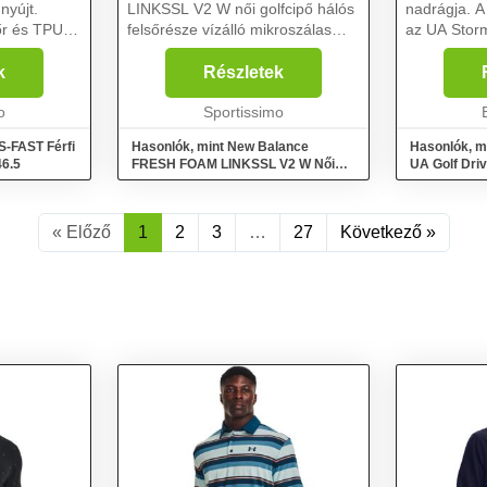
nyújt.
LINKSSL V2 W női golfcipő hálós
nadrágja. A
őr és TPU
felsőrésze vízálló mikroszálas
az UA Storm
amely a
bőrből készült....
biztosítja a 
 szigetelt.
férfi nadrág
k
Részletek
ion Foam
funkcionalit
o
Sportissimo
tervezték. 
S-FAST Férfi
Hasonlók, mint New Balance
Hasonlók, 
46.5
FRESH FOAM LINKSSL V2 W Női
UA Golf Dri
golfcipő, fehér, méret 37.5
32/34
« Előző
1
2
3
…
27
Következő »