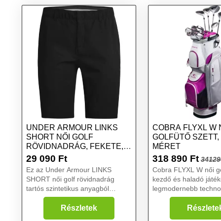
UNDER ARMOUR LINKS
COBRA FLYXL W 
SHORT NŐI GOLF
GOLFÜTŐ SZETT,
RÖVIDNADRÁG, FEKETE,
MÉRET
MÉRET
29 090
Ft
318 890
Ft
34129
Ez az Under Armour LINKS
Cobra FLYXL W női go
SHORT női golf rövidnadrág
kezdő és haladó játé
tartós szintetikus anyagból
legmodernebb technol
készült, mely remekül elvezeti a
készült. Az ütők grafit
nedvességet és gyorsan szárad.
regular flexszel rende
Részletek
Részlete
4-Way Stretch technológiával van