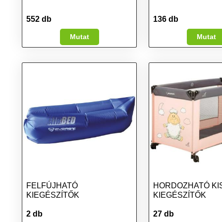
552 db
136 db
Mutat
Mutat
FELFÚJHATÓ
HORDOZHATÓ KI
KIEGÉSZÍTŐK
KIEGÉSZÍTŐK
2 db
27 db