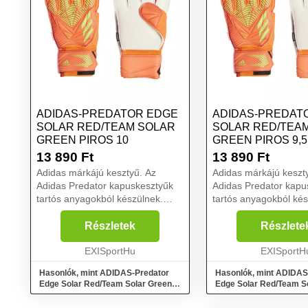
ADIDAS-PREDATOR EDGE
ADIDAS-PREDAT
SOLAR RED/TEAM SOLAR
SOLAR RED/TEA
GREEN PIROS 10
GREEN PIROS 9,5
13 890
Ft
13 890
Ft
Adidas márkájú kesztyű. Az
Adidas márkájú keszt
Adidas Predator kapuskesztyűk
Adidas Predator kapu
tartós anyagokból készülnek.
tartós anyagokból kés
Fingersave ujjerősítés jellemzi
Fingersave ujjerősítés
őket. Tartós Soft Grip Pro gumi
őket. Tartós Soft Grip
Részletek
Részlete
tenyérrel is rendelkeznek.
tenyérrel is rendelkez
Tökéletes fogást és kén...
EXISportHu
Tökéletes fogást és ké
EXISportH
Hasonlók, mint ADIDAS-Predator
Hasonlók, mint ADIDAS
Edge Solar Red/Team Solar Green
Edge Solar Red/Team S
Piros 10
Piros 9,5