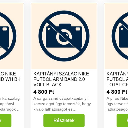
AG NIKE
KAPITÁNYI SZALAG NIKE
KAPITÁNY
ND WH BK
FUTBOL ARM BAND 2.0
FUTBOL 
VOLT BLACK
TOTAL C
4 800
Ft
4 800
Ft
i karszalag
A sárga színű csapatkapitányi
A piros Nik
apitányi
karszalagot úgy tervezték, hogy
úgy tervezt
abdarúgók és
kiváló láthatóságot és
láthatóságo
veztek,
megbízható funkcionalitást
biztosítson
gyszerűen
biztosítson a pályán. A rugalmas
kapitányai
k
Részletek
és tartós anyagnak köszönhetően
tartós anya