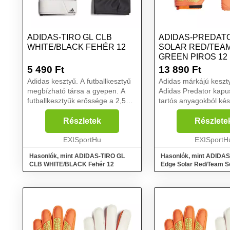
ADIDAS-TIRO GL CLB
ADIDAS-PREDAT
WHITE/BLACK FEHÉR 12
SOLAR RED/TEA
GREEN PIROS 12
5 490
Ft
13 890
Ft
Adidas kesztyű. A futballkesztyű
Adidas márkájú keszt
megbízható társa a gyepen. A
Adidas Predator kapu
futballkesztyűk erőssége a 2,5
tartós anyagokból kés
mm vastag párnázás. A latex
Fingersave ujjerősítés
tenyér Soft Grip a
őket. Tartós Soft Grip
Részletek
Részlete
kapuskesztyűknél is pluszt jelent,
tenyérrel is rendelkez
amely remek fogást biztos...
EXISportHu
Tökéletes fogást és ké
EXISportH
Hasonlók, mint ADIDAS-TIRO GL
Hasonlók, mint ADIDAS
CLB WHITE/BLACK Fehér 12
Edge Solar Red/Team S
Piros 12