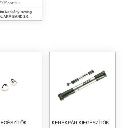
kar s...
EXISportHu
nt Kapitányi szalag
L ARM BAND 2.0
MSON BLACK
KIEGÉSZÍTŐK
KERÉKPÁR KIEGÉSZÍTŐK