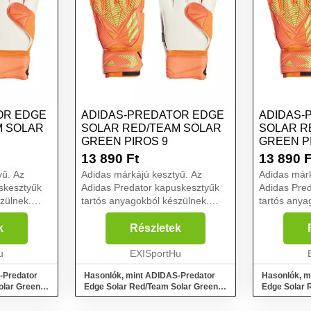
OR EDGE
ADIDAS-PREDATOR EDGE
ADIDAS-
M SOLAR
SOLAR RED/TEAM SOLAR
SOLAR R
GREEN PIROS 9
GREEN PI
13 890
Ft
13 890
F
yű. Az
Adidas márkájú kesztyű. Az
Adidas márk
skesztyűk
Adidas Predator kapuskesztyűk
Adidas Pre
zülnek.
tartós anyagokból készülnek.
tartós anya
 jellemzi
Fingersave ujjerősítés jellemzi
Fingersave u
 Pro gumi
őket. Tartós Soft Grip Pro gumi
őket. Tartó
k
Részletek
nek.
tenyérrel is rendelkeznek.
tenyérrel i
n...
u
Tökéletes fogást és kén...
EXISportHu
Tökéletes f
-Predator
Hasonlók, mint ADIDAS-Predator
Hasonlók, m
olar Green
Edge Solar Red/Team Solar Green
Edge Solar 
Piros 9
Piros 8,5