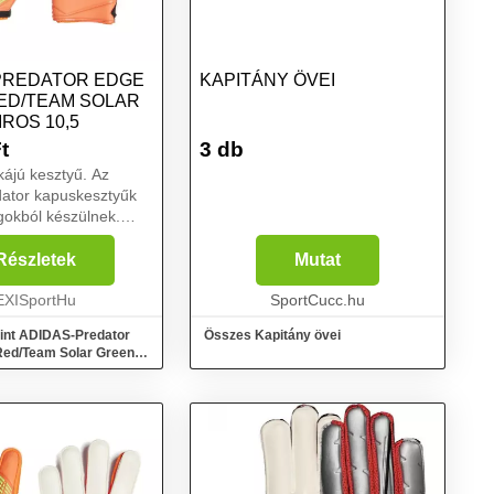
PREDATOR EDGE
KAPITÁNY ÖVEI
ED/TEAM SOLAR
ROS 10,5
t
3 db
ájú kesztyű. Az
dator kapuskesztyűk
gokból készülnek.
jjerősítés jellemzi
s Soft Grip Pro gumi
Részletek
Mutat
s rendelkeznek.
ogást és kén...
EXISportHu
SportCucc.hu
int ADIDAS-Predator
Összes Kapitány övei
Red/Team Solar Green