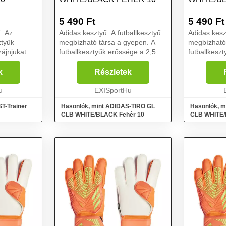
5 490
Ft
5 490
Ft
. Az
Adidas kesztyű. A futballkesztyű
Adidas kesz
tyűk
megbízható társa a gyepen. A
megbízható
ájnjukat
futballkesztyűk erőssége a 2,5
futballkesz
r színben. A
mm vastag párnázás. A latex
mm vastag p
e jó
tenyér Soft Grip a
tenyér Soft 
k
Részletek
suklón
kapuskesztyűknél is pluszt jelent,
kapuskesztyű
találh...
u
amely remek fogást biztos...
EXISportHu
amely remek
T-Trainer
Hasonlók, mint ADIDAS-TIRO GL
Hasonlók, m
CLB WHITE/BLACK Fehér 10
CLB WHITE/