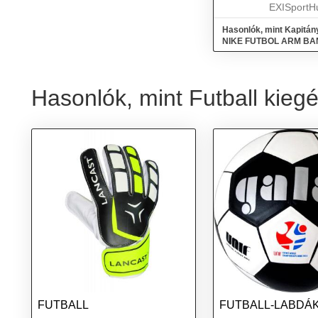
csapatkapitányt. A kar
EXISportH
Hasonlók, mint Kapitán
NIKE FUTBOL ARM BA
Hasonlók, mint Futball kiegé
FUTBALL
FUTBALL-LABDÁ