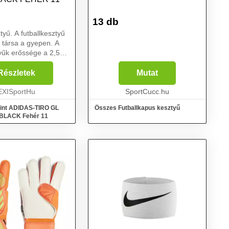
13 db
tyű. A futballkesztyű
 társa a gyepen. A
tyűk erőssége a 2,5
árnázás. A latex
Grip a
Részletek
Mutat
knél is pluszt jelent,
 fogást biztos...
EXISportHu
SportCucc.hu
int ADIDAS-TIRO GL
Összes Futballkapus kesztyű
BLACK Fehér 11