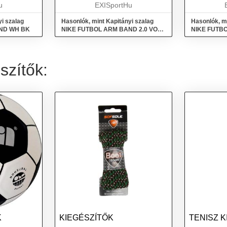
sza...
u
kényelmes viseletet biz...
EXISportHu
biztosítja a 
yi szalag
Hasonlók, mint Kapitányi szalag
Hasonlók, mi
ND WH BK
NIKE FUTBOL ARM BAND 2.0 VOLT
NIKE FUTBO
BLACK
TOTAL CRI
szítők:
K
KIEGÉSZÍTŐK
TENISZ 