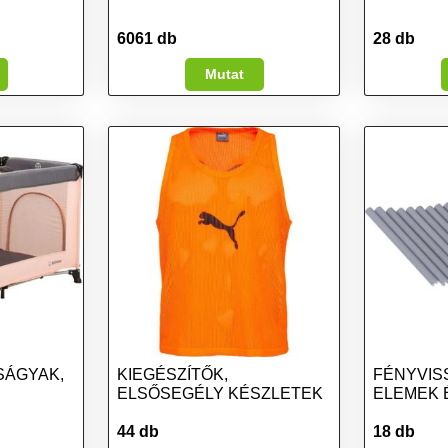
6061 db
28 db
Mutat
SÁGYAK,
KIEGÉSZÍTŐK,
FÉNYVIS
ELSŐSEGÉLY KÉSZLETEK
ELEMEK 
44 db
18 db