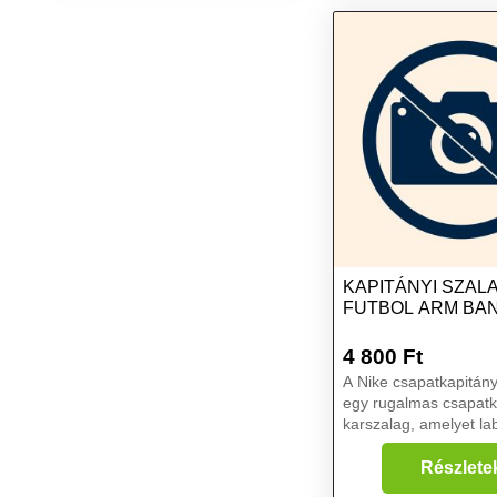
KAPITÁNYI SZAL
FUTBOL ARM BA
4 800
Ft
A Nike csapatkapitány
egy rugalmas csapatk
karszalag, amelyet l
sportolók számára ter
akiknek gyorsan és e
Részlete
azonosítaniuk kell a