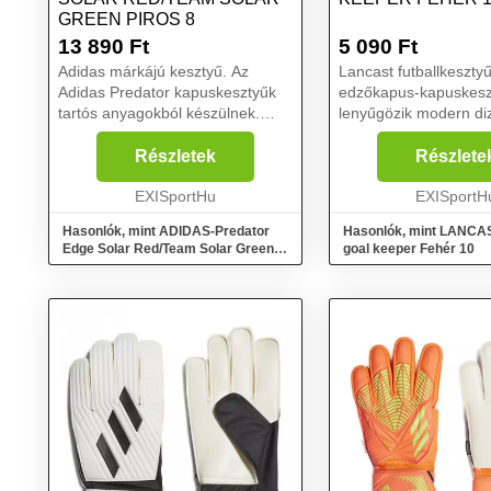
GREEN PIROS 8
13 890
Ft
5 090
Ft
Adidas márkájú kesztyű. Az
Lancast futballkesztyű
Adidas Predator kapuskesztyűk
edzőkapus-kapuskesz
tartós anyagokból készülnek.
lenyűgözik modern diz
Fingersave ujjerősítés jellemzi
fekete, sárga és fehé
őket. Tartós Soft Grip Pro gumi
szintetikus bőr tenyérr
Részletek
Részlete
tenyérrel is rendelkeznek.
tapadás jellemző. A c
Tökéletes fogást és kén...
EXISportHu
könnyen állítható pánt 
EXISportH
Hasonlók, mint ADIDAS-Predator
Hasonlók, mint LANCAS
Edge Solar Red/Team Solar Green
goal keeper Fehér 10
Piros 8