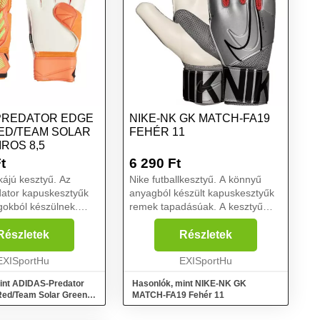
PREDATOR EDGE
NIKE-NK GK MATCH-FA19
ED/TEAM SOLAR
FEHÉR 11
ROS 8,5
t
6 290
Ft
ájú kesztyű. Az
Nike futballkesztyű. A könnyű
dator kapuskesztyűk
anyagból készült kapuskesztyűk
gokból készülnek.
remek tapadásúak. A kesztyű
jjerősítés jellemzi
klasszikus szabása mindenkinek
s Soft Grip Pro gumi
megfelel. A fehér és ezüst kivitelű
Részletek
Részletek
s rendelkeznek.
GK Match kesztyűk garantálják a
ogást és kén...
EXISportHu
támogatást a...
EXISportHu
int ADIDAS-Predator
Hasonlók, mint NIKE-NK GK
Red/Team Solar Green
MATCH-FA19 Fehér 11