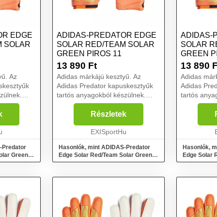
OR EDGE
ADIDAS-PREDATOR EDGE
ADIDAS-
M SOLAR
SOLAR RED/TEAM SOLAR
SOLAR R
GREEN PIROS 11
GREEN PI
13 890
Ft
13 890
F
yű. Az
Adidas márkájú kesztyű. Az
Adidas márk
skesztyűk
Adidas Predator kapuskesztyűk
Adidas Pre
zülnek.
tartós anyagokból készülnek.
tartós anya
 jellemzi
Fingersave ujjerősítés jellemzi
Fingersave u
 Pro gumi
őket. Tartós Soft Grip Pro gumi
őket. Tartó
k
Részletek
nek.
tenyérrel is rendelkeznek.
tenyérrel i
n...
u
Tökéletes fogást és kén...
EXISportHu
Tökéletes f
-Predator
Hasonlók, mint ADIDAS-Predator
Hasonlók, m
olar Green
Edge Solar Red/Team Solar Green
Edge Solar 
Piros 11
Piros 10,5