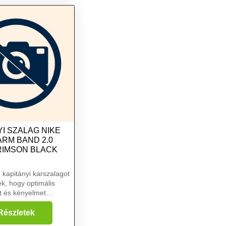
I SZALAG NIKE
ARM BAND 2.0
RIMSON BLACK
e kapitányi karszalagot
ék, hogy optimális
t és kényelmet
 a sportcsapatok
 számára. Rugalmas és
Részletek
gból készült, amely