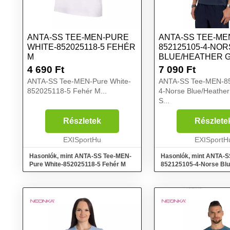
ANTA-SS TEE-MEN-PURE
ANTA-SS TEE-ME
WHITE-852025118-5 FEHÉR
852125105-4-NO
M
BLUE/HEATHER 
S
4 690
Ft
7 090
Ft
ANTA-SS Tee-MEN-Pure White-
ANTA-SS Tee-MEN-8
852025118-5 Fehér M...
4-Norse Blue/Heather
S...
Részletek
Részlete
EXISportHu
EXISportH
Hasonlók, mint ANTA-SS Tee-MEN-
Hasonlók, mint ANTA-S
Pure White-852025118-5 Fehér M
852125105-4-Norse Blu
Grey Kék S