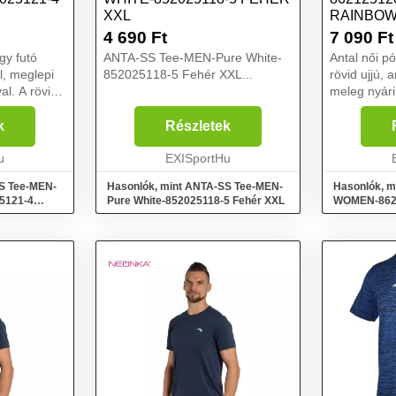
XXL
RAINBO
POWDER
4 690
Ft
7 090
Ft
RÓZSASZ
gy futó
ANTA-SS Tee-MEN-Pure White-
Antal női pó
l, meglepi
852025118-5 Fehér XXL...
rövid ujjú,
al. A rövid
meleg nyári
ára a
futáshoz ké
mogatása.
rózsaszín s
k
Részletek
ának
póló funkci
..
u
EXISportHu
készült, így 
S Tee-MEN-
Hasonlók, mint ANTA-SS Tee-MEN-
Hasonlók, m
25121-4
Pure White-852025118-5 Fehér XXL
WOMEN-8621
Powder/Heat