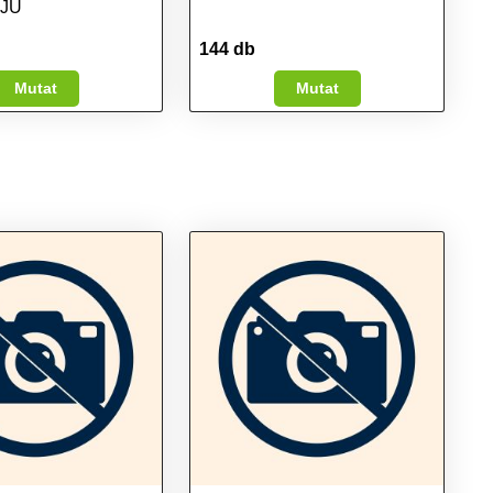
JJÚ
144 db
Mutat
Mutat