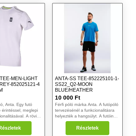
 TEE-MEN-LIGHT
ANTA-SS TEE-852225101-1-
REY-852025121-4
SS22_Q2-MOON
M
BLUE/HEATHER
10 000
Ft
ló, Anta. Egy futó
Férfi póló márka Anta. A futópóló
 érintéssel, meglepi
tervezésénél a funkcionalitásra
ionalitásával. A rövid
helyezték a hangsúlyt. A futóing
rfiak számára a
kiváló légáramlást biztosít. Az A-
enység támogatása.
cool technológia biztosítja a
Részletek
Részletek
echnológiának
szárazságot edzés közben. A