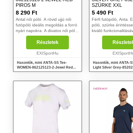
PIROS M
SZÜRKE XXL
8 290
Ft
5 490
Ft
Antal női póló. A rövid ujjú női
Férfi futópóló, Anta. E
futópóló ideális megoldás a forró
póló, szürke érintésse
nyári napokra. A divatos női póló
kiváló funkcionalitásáv
garantálja a sikert, és ragyogni
ujjú póló férfiak szám
fogsz benne, bárhová is jössz. A
sporttevékenység tá
Részletek
Részlete
stílusos póló félköríves
Az A-cool technológi
nyakkivá...
EXISportHu
köszönhetően az edz.
EXISportH
Hasonlók, mint ANTA-SS Tee-
Hasonlók, mint ANTA-S
WOMEN-862125123-2-Jewel Red
Light Silver Grey-8520
Piros M
Szürke XXL