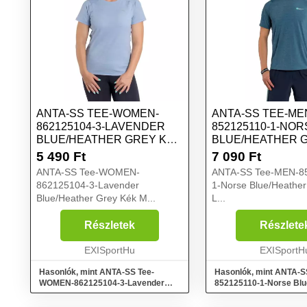
ANTA-SS TEE-WOMEN-
ANTA-SS TEE-ME
862125104-3-LAVENDER
852125110-1-NO
BLUE/HEATHER GREY KÉK
BLUE/HEATHER 
M
L
5 490
Ft
7 090
Ft
ANTA-SS Tee-WOMEN-
ANTA-SS Tee-MEN-8
862125104-3-Lavender
1-Norse Blue/Heather
Blue/Heather Grey Kék M...
L...
Részletek
Részlete
EXISportHu
EXISportH
Hasonlók, mint ANTA-SS Tee-
Hasonlók, mint ANTA-S
WOMEN-862125104-3-Lavender
852125110-1-Norse Blu
Blue/Heather Grey Kék M
Grey Kék L