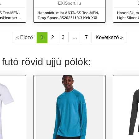
u
EXISportHu
köszönhetőe
S Tee-MEN-
Hasonlók, mint ANTA-SS Tee-MEN-
Hasonlók, m
e/Heather
Gray Space-852025119-3 Kék XXL
Light Silve
Szürke M
« Előző
1
2
3
…
7
Következő »
futó rövid ujjú pólók: