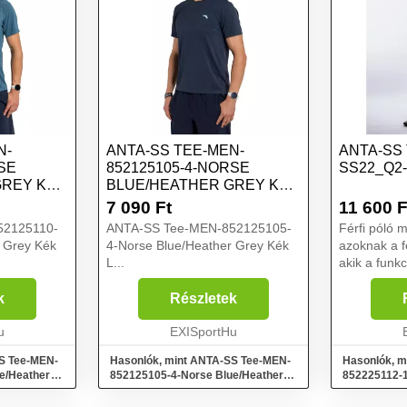
N-
ANTA-SS TEE-MEN-
ANTA-SS 
RSE
852125105-4-NORSE
SS22_Q2
GREY KÉK
BLUE/HEATHER GREY KÉK
L
7 090
Ft
11 600
F
52125110-
ANTA-SS Tee-MEN-852125105-
Férfi póló márka 
 Grey Kék
4-Norse Blue/Heather Grey Kék
azoknak a fé
L...
akik a funkc
minimalista
részesítik előnyben
k
Részletek
sportteljes
u
EXISportHu
Légáteres..
S Tee-MEN-
Hasonlók, mint ANTA-SS Tee-MEN-
Hasonlók, m
e/Heather
852125105-4-Norse Blue/Heather
852225112-
Grey Kék L