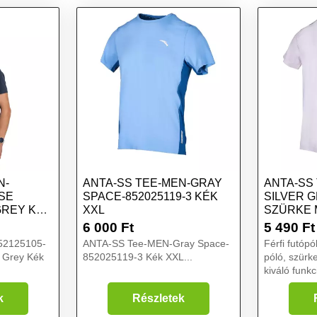
N-
ANTA-SS TEE-MEN-GRAY
ANTA-SS
RSE
SPACE-852025119-3 KÉK
SILVER G
GREY KÉK
XXL
SZÜRKE 
6 000
Ft
5 490
Ft
52125105-
ANTA-SS Tee-MEN-Gray Space-
Férfi futópó
 Grey Kék
852025119-3 Kék XXL...
póló, szürke
kiváló funkc
ujjú póló fé
sporttevék
k
Részletek
Az A-cool t