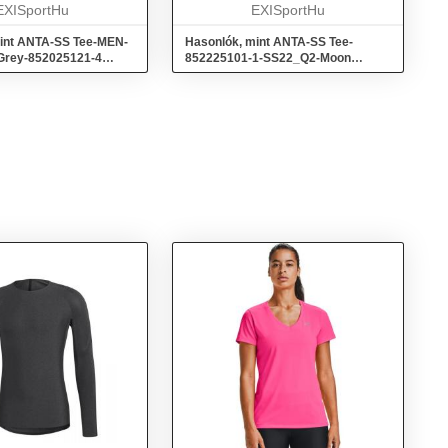
n az edz...
EXISportHu
futópóló ...
EXISportHu
int ANTA-SS Tee-MEN-
Hasonlók, mint ANTA-SS Tee-
r Grey-852025121-4
852225101-1-SS22_Q2-Moon
Blue/Heather