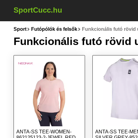
SportCucc.hu
Sport
Futópólók és felsők
Funkcionális futó rövid 
Funkcionális futó rövid 
ANTA-SS TEE-WOMEN-
ANTA-SS TEE-ME
862125123-2-JEWEL RED
SILVER GREY-852