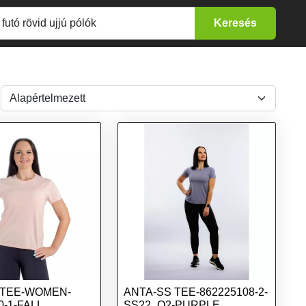
 TEE-WOMEN-
ANTA-SS TEE-862225108-2-
0-1-FALL
SS22_Q2-PURPLE