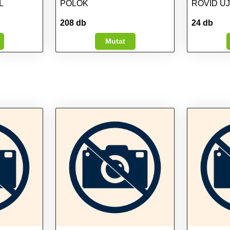
L
PÓLÓK
RÖVID U
208 db
24 db
Mutat