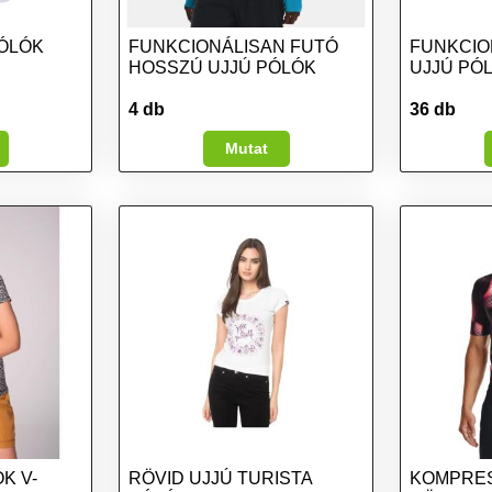
PÓLÓK
FUNKCIONÁLISAN FUTÓ
FUNKCIO
HOSSZÚ UJJÚ PÓLÓK
UJJÚ PÓ
4 db
36 db
Mutat
K V-
RÖVID UJJÚ TURISTA
KOMPRES