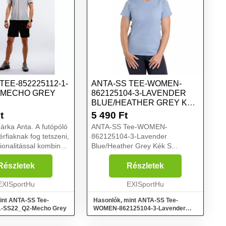
TEE-852225112-1-
ANTA-SS TEE-WOMEN-
-MECHO GREY
862125104-3-LAVENDER
BLUE/HEATHER GREY KÉK
S
t
5 490
Ft
Anta. A futópóló
ANTA-SS Tee-WOMEN-
rfiaknak fog tetszeni,
862125104-3-Lavender
ionalitással kombinált
Blue/Heather Grey Kék S...
 megjelenést
. A futópóló a
Részletek
Részletek
ítmény támasza.
.
EXISportHu
EXISportHu
int ANTA-SS Tee-
Hasonlók, mint ANTA-SS Tee-
1-SS22_Q2-Mecho Grey
WOMEN-862125104-3-Lavender
Blue/Heather Grey Kék S