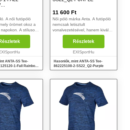
W
/HEATHER GREY
11 600
Ft
ÍN S
ló. A női futópóló
Női póló márka Anta. A futópóló
 amely örömet okoz a
nemcsak letisztult
 napokon. A stílusos
vonalvezetésével, hanem kiváló
szült póló lágy
funkcionális tulajdonságaival is
zínű, ami divatos. A
lenyűgöz. A futópóló a
Részletek
Részletek
onális anyagokból
sportteljesítmény támasza. A
spor...
EXISportHu
kiváló légáramlást a lélegző an...
EXISportHu
int ANTA-SS Tee-
Hasonlók, mint ANTA-SS Tee-
25120-1-Fall Rainbow
862225108-2-SS22_Q2-Purple
her Grey Rózsaszín S