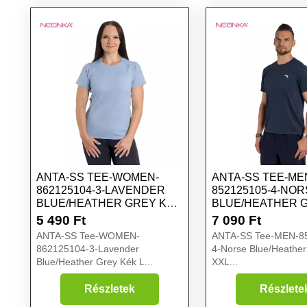
ANTA-SS TEE-WOMEN-
ANTA-SS TEE-ME
862125104-3-LAVENDER
852125105-4-NO
BLUE/HEATHER GREY KÉK
BLUE/HEATHER 
L
XXL
5 490
Ft
7 090
Ft
ANTA-SS Tee-WOMEN-
ANTA-SS Tee-MEN-8
862125104-3-Lavender
4-Norse Blue/Heather
Blue/Heather Grey Kék L...
XXL...
Részletek
Részlete