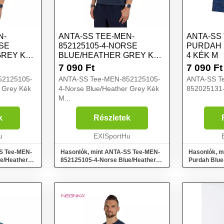
N-
ANTA-SS TEE-MEN-
ANTA-SS
RSE
852125105-4-NORSE
PURDAH 
GREY KÉK
BLUE/HEATHER GREY KÉK
4 KÉK M
M
7 090
Ft
7 090
Ft
52125105-
ANTA-SS Tee-MEN-852125105-
ANTA-SS Te
 Grey Kék
4-Norse Blue/Heather Grey Kék
852025131-
M...
k
Részletek
u
EXISportHu
S Tee-MEN-
Hasonlók, mint ANTA-SS Tee-MEN-
Hasonlók, m
e/Heather
852125105-4-Norse Blue/Heather
Purdah Blue
Grey Kék M