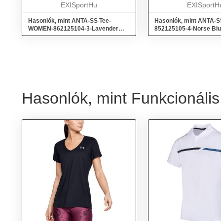
EXISportHu
EXISportH
Hasonlók, mint ANTA-SS Tee-
Hasonlók, mint ANTA-S
WOMEN-862125104-3-Lavender
852125105-4-Norse Blu
Blue/Heather Grey Kék L
Grey Kék XXL
Hasonlók, mint Funkcionális 