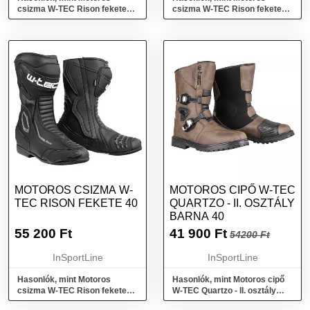
csizma W-TEC Rison fekete
csizma W-TEC Rison fekete
42
41
MOTOROS CSIZMA W-
MOTOROS CIPŐ W-TEC
TEC RISON FEKETE 40
QUARTZO - II. OSZTÁLY
BARNA 40
55 200
Ft
41 900
Ft
54200 Ft
InSportLine
InSportLine
Hasonlók, mint Motoros
Hasonlók, mint Motoros cipő
csizma W-TEC Rison fekete
W-TEC Quartzo - II. osztály
40
barna 40