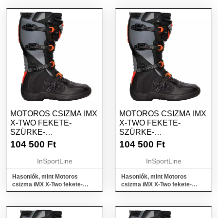
MOTOROS CSIZMA IMX
MOTOROS CSIZMA IMX
X-TWO FEKETE-
X-TWO FEKETE-
SZÜRKE-
SZÜRKE-
NARANCSSÁRGA 44
NARANCSSÁRGA 43
104 500
Ft
104 500
Ft
InSportLine
InSportLine
Hasonlók, mint Motoros
Hasonlók, mint Motoros
csizma iMX X-Two fekete-
csizma iMX X-Two fekete-
szürke-narancssárga 44
szürke-narancssárga 43