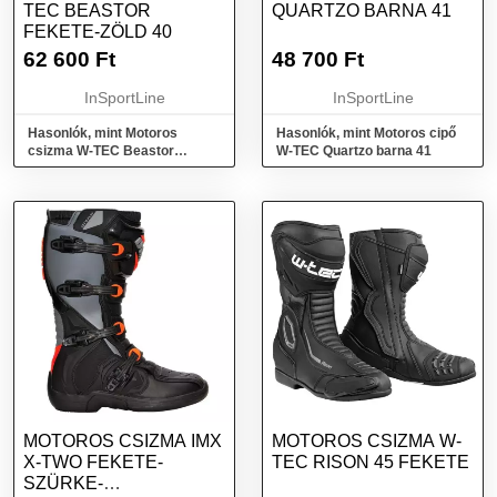
TEC BEASTOR
QUARTZO BARNA 41
FEKETE-ZÖLD 40
62 600
Ft
48 700
Ft
InSportLine
InSportLine
Hasonlók, mint Motoros
Hasonlók, mint Motoros cipő
csizma W-TEC Beastor
W-TEC Quartzo barna 41
fekete-zöld 40
MOTOROS CSIZMA IMX
MOTOROS CSIZMA W-
X-TWO FEKETE-
TEC RISON 45 FEKETE
SZÜRKE-