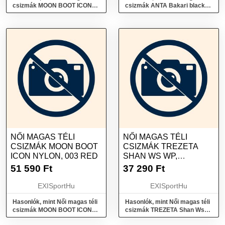
csizmák MOON BOOT ICON
csizmák ANTA Bakari black
GLANCE, 001 platinum
white
NŐI MAGAS TÉLI
NŐI MAGAS TÉLI
CSIZMÁK MOON BOOT
CSIZMÁK TREZETA
ICON NYLON, 003 RED
SHAN WS WP,
BORDEAUX
51 590
Ft
37 290
Ft
EXISportHu
EXISportHu
Hasonlók, mint Női magas téli
Hasonlók, mint Női magas téli
csizmák MOON BOOT ICON
csizmák TREZETA Shan Ws
NYLON, 003 red
Wp, Bordeaux