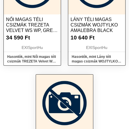
NŐI MAGAS TÉLI
LÁNY TÉLI MAGAS
CSIZMÁK TREZETA
CSIZMÁK WOJTYLKO
VELVET WS WP, GREY
AMALEBRA BLACK
AQUAMARINE
34 590
Ft
10 640
Ft
EXISportHu
EXISportHu
Hasonlók, mint Női magas téli
Hasonlók, mint Lány téli
csizmák TREZETA Velvet Ws
magas csizmák WOJTYLKO
Wp, Grey Aquamarine
Amalebra black