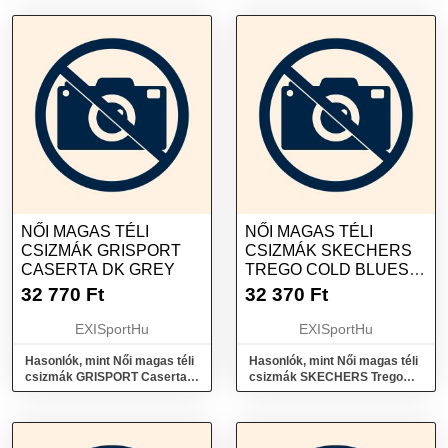
NŐI MAGAS TÉLI
NŐI MAGAS TÉLI
CSIZMÁK GRISPORT
CSIZMÁK SKECHERS
CASERTA DK GREY
TREGO COLD BLUES
BLACK
32 770
Ft
32 370
Ft
EXISportHu
EXISportHu
Hasonlók, mint Női magas téli
Hasonlók, mint Női magas téli
csizmák GRISPORT Caserta
csizmák SKECHERS Trego
dk grey
Cold Blues black