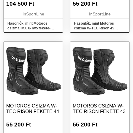
NARANCSSÁRGA 45
104 500
Ft
55 200
Ft
InSportLine
InSportLine
Hasonlók, mint Motoros
Hasonlók, mint Motoros
csizma iMX X-Two fekete-
csizma W-TEC Rison 45
szürke-narancssárga 45
fekete
MOTOROS CSIZMA W-
MOTOROS CSIZMA W-
TEC RISON FEKETE 44
TEC RISON FEKETE 43
55 200
Ft
55 200
Ft