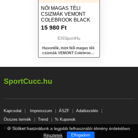
NŐI MAGAS TÉLI
CSIZMÁK VEMONT
COLEBROOK BLACK
15 980
Ft
EXISportHu
Hasonlók, mint Női magas téli
csizmák VEMONT Colebrook
black
SportCucc.hu
Kapcsolat
Impresszum
ÁSZF
Adatkezelés
Összes termék
Trend
% Kuponok
© 2026 SportCucc.hu
🍪 Sütiket használunk a legjobb felhasználói élmény érdekében.
Részletek
Elfogadom