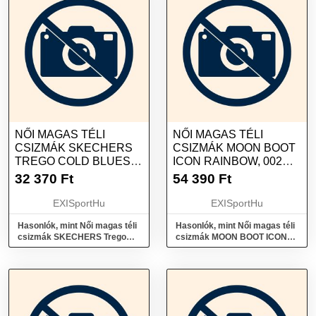
NŐI MAGAS TÉLI
NŐI MAGAS TÉLI
CSIZMÁK SKECHERS
CSIZMÁK MOON BOOT
TREGO COLD BLUES
ICON RAINBOW, 002
GREY
GLACIER BLUE-RED
32 370
Ft
54 390
Ft
EXISportHu
EXISportHu
Hasonlók, mint Női magas téli
Hasonlók, mint Női magas téli
csizmák SKECHERS Trego
csizmák MOON BOOT ICON
Cold Blues grey
RAINBOW, 002 glacier blue-
red