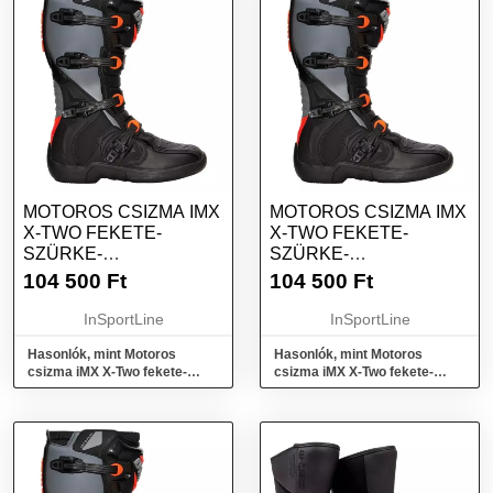
MOTOROS CSIZMA IMX
MOTOROS CSIZMA IMX
X-TWO FEKETE-
X-TWO FEKETE-
SZÜRKE-
SZÜRKE-
NARANCSSÁRGA 42
NARANCSSÁRGA 41
104 500
Ft
104 500
Ft
InSportLine
InSportLine
Hasonlók, mint Motoros
Hasonlók, mint Motoros
csizma iMX X-Two fekete-
csizma iMX X-Two fekete-
szürke-narancssárga 42
szürke-narancssárga 41