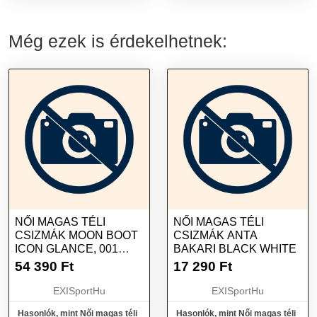
Még ezek is érdekelhetnek:
NŐI MAGAS TÉLI
NŐI MAGAS TÉLI
CSIZMÁK MOON BOOT
CSIZMÁK ANTA
ICON GLANCE, 001
BAKARI BLACK WHITE
PLATINUM
54 390
Ft
17 290
Ft
EXISportHu
EXISportHu
Hasonlók, mint Női magas téli
Hasonlók, mint Női magas téli