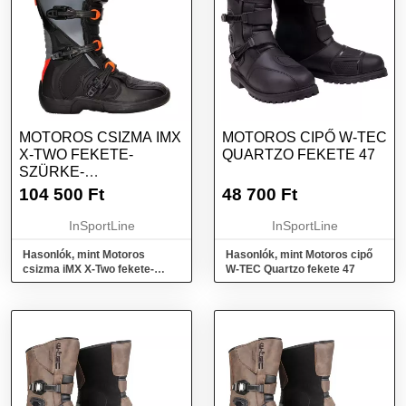
MOTOROS CSIZMA IMX
MOTOROS CIPŐ W-TEC
X-TWO FEKETE-
QUARTZO FEKETE 47
SZÜRKE-
NARANCSSÁRGA 40
104 500
Ft
48 700
Ft
InSportLine
InSportLine
Hasonlók, mint Motoros
Hasonlók, mint Motoros cipő
csizma iMX X-Two fekete-
W-TEC Quartzo fekete 47
szürke-narancssárga 40