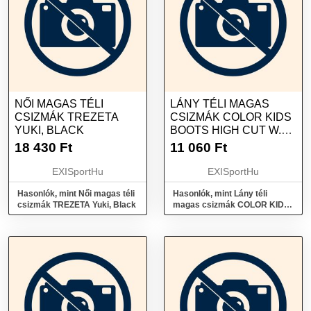
NŐI MAGAS TÉLI
LÁNY TÉLI MAGAS
CSIZMÁK TREZETA
CSIZMÁK COLOR KIDS
YUKI, BLACK
BOOTS HIGH CUT W.2
WP MARRON
18 430
Ft
11 060
Ft
EXISportHu
EXISportHu
Hasonlók, mint Női magas téli
Hasonlók, mint Lány téli
csizmák TREZETA Yuki, Black
magas csizmák COLOR KIDS
Boots high cut w.2 WP marron