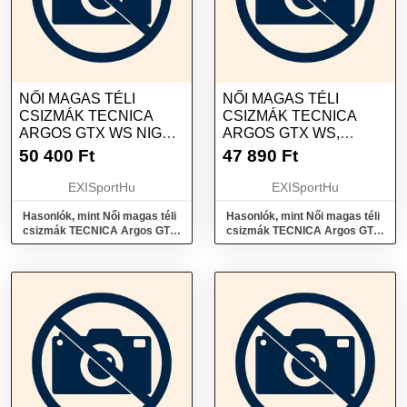
NŐI MAGAS TÉLI
NŐI MAGAS TÉLI
CSIZMÁK TECNICA
CSIZMÁK TECNICA
ARGOS GTX WS NIGHT
ARGOS GTX WS,
BACCA BLACK
SHADOW ALTURA
50 400
Ft
47 890
Ft
CLOUDY LAGUNA
EXISportHu
EXISportHu
Hasonlók, mint Női magas téli
Hasonlók, mint Női magas téli
csizmák TECNICA Argos GTX
csizmák TECNICA Argos GTX
Ws night bacca black
Ws, shadow altura cloudy
laguna