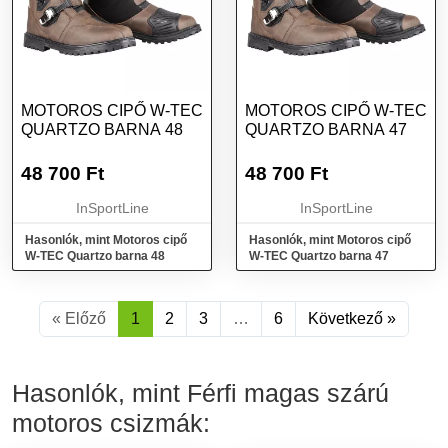
MOTOROS CIPŐ W-TEC
MOTOROS CIPŐ W-TEC
QUARTZO BARNA 48
QUARTZO BARNA 47
48 700
Ft
48 700
Ft
InSportLine
InSportLine
Hasonlók, mint Motoros cipő
Hasonlók, mint Motoros cipő
W-TEC Quartzo barna 48
W-TEC Quartzo barna 47
« Előző
1
2
3
…
6
Következő »
Hasonlók, mint Férfi magas szárú
motoros csizmák: