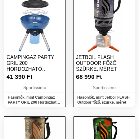
CAMPINGAZ PARTY
JETBOIL FLASH
GRIL 200
OUTDOOR FŐZŐ,
HORDOZHATÓ
SZÜRKE, MÉRET
GÁZGRILL, KÉK,
41 390
Ft
68 990
Ft
MÉRET
Sportissimo
Sportissimo
Hasonlók, mint Campingaz
Hasonlók, mint Jetboil FLASH
PARTY GRIL 200 Hordozható
Outdoor főző, szürke, méret
gázgrill, kék, méret