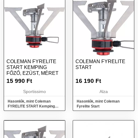
COLEMAN FYRELITE
COLEMAN FYRELITE
START KEMPING
START
FŐZŐ, EZÜST, MÉRET
15 990
Ft
16 190
Ft
Sportissimo
Alza
Hasonlók, mint Coleman
Hasonlók, mint Coleman
FYRELITE START Kemping
Fyrelite Start
főző, ezüst, méret