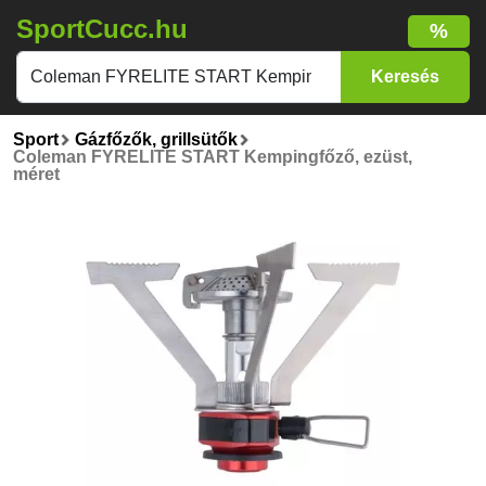
SportCucc.hu
%
Sport
Gázfőzők, grillsütők
Coleman FYRELITE START Kempingfőző, ezüst,
méret