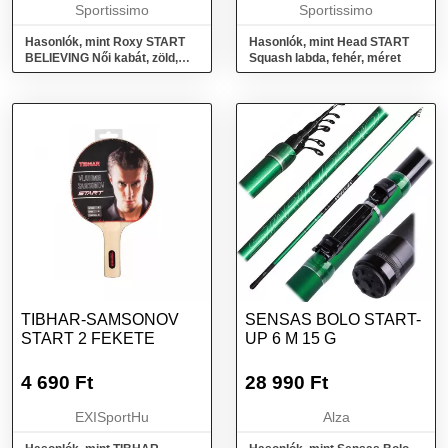
Sportissimo
Sportissimo
Hasonlók, mint Roxy START
Hasonlók, mint Head START
BELIEVING Női kabát, zöld,
Squash labda, fehér, méret
méret
TIBHAR-SAMSONOV
SENSAS BOLO START-
START 2 FEKETE
UP 6 M 15 G
4 690
Ft
28 990
Ft
EXISportHu
Alza