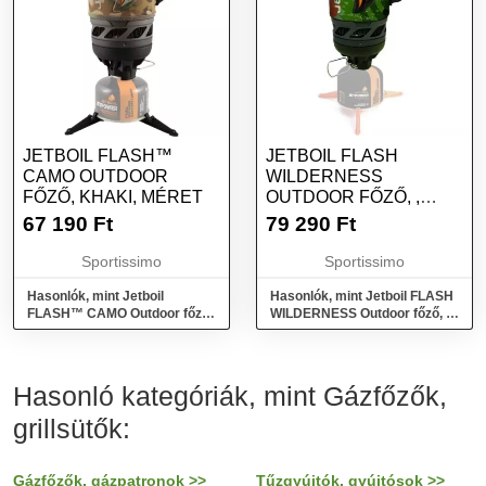
JETBOIL FLASH™
JETBOIL FLASH
CAMO OUTDOOR
WILDERNESS
FŐZŐ, KHAKI, MÉRET
OUTDOOR FŐZŐ, ,
MÉRET
67 190
Ft
79 290
Ft
Sportissimo
Sportissimo
Hasonlók, mint Jetboil
Hasonlók, mint Jetboil FLASH
FLASH™ CAMO Outdoor főző,
WILDERNESS Outdoor főző, ,
khaki, méret
méret
Hasonló kategóriák, mint Gázfőzők,
grillsütők:
Gázfőzők, gázpatronok >>
Tűzgyújtók, gyújtósok >>