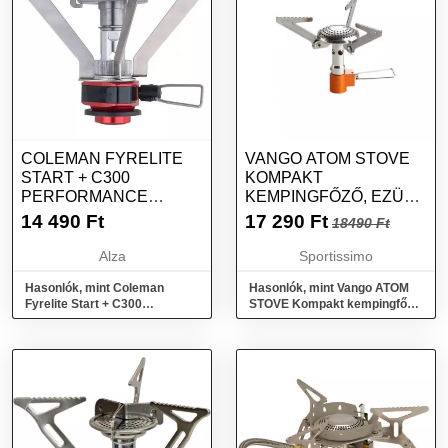
COLEMAN FYRELITE
VANGO ATOM STOVE
START + C300
KOMPAKT
PERFORMANCE
KEMPINGFŐZŐ, EZÜST,
PALACK
MÉRET
14 490
Ft
17 290
Ft
18490 Ft
Alza
Sportissimo
Hasonlók, mint Coleman
Hasonlók, mint Vango ATOM
Fyrelite Start + C300
STOVE Kompakt kempingfőző,
Performance palack
ezüst, méret