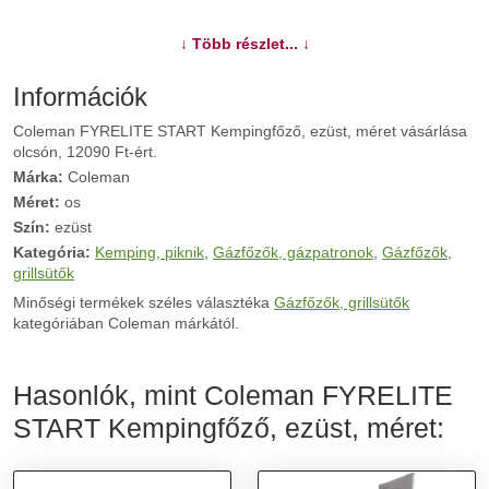
További információk>>
↓ Több részlet... ↓
Információk
Coleman FYRELITE START Kempingfőző, ezüst, méret vásárlása
olcsón, 12090 Ft-ért.
Márka:
Coleman
Méret:
os
Szín:
ezüst
Kategória:
Kemping, piknik
,
Gázfőzők, gázpatronok
,
Gázfőzők,
grillsütők
Minőségi termékek széles választéka
Gázfőzők, grillsütők
kategóriában Coleman márkától.
Hasonlók, mint Coleman FYRELITE
START Kempingfőző, ezüst, méret: