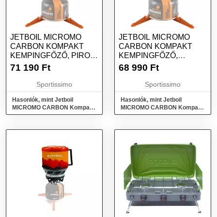
JETBOIL MICROMO
JETBOIL MICROMO
CARBON KOMPAKT
CARBON KOMPAKT
KEMPINGFŐZŐ, PIROS,
KEMPINGFŐZŐ,
MÉRET
FEKETE, MÉRET
71 190
Ft
68 990
Ft
Sportissimo
Sportissimo
Hasonlók, mint Jetboil
Hasonlók, mint Jetboil
MICROMO CARBON Kompakt
MICROMO CARBON Kompakt
kempingfőző, piros, méret
kempingfőző, fekete, méret