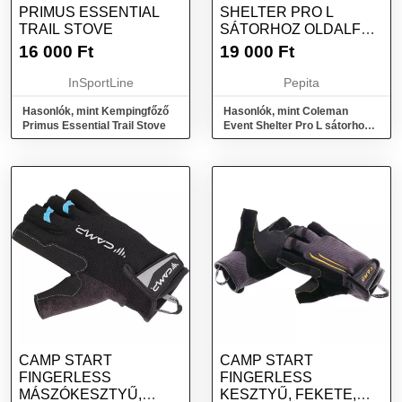
PRIMUS ESSENTIAL
SHELTER PRO L
TRAIL STOVE
SÁTORHOZ OLDALFAL
AJTÓVAL EZÜST
16 000
Ft
19 000
Ft
InSportLine
Pepita
Hasonlók, mint Kempingfőző
Hasonlók, mint Coleman
Primus Essential Trail Stove
Event Shelter Pro L sátorhoz
oldalfal ajtóval Ezüst
CAMP START
CAMP START
FINGERLESS
FINGERLESS
MÁSZÓKESZTYŰ,
KESZTYŰ, FEKETE,