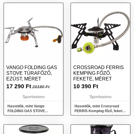
bográcshoz, ezüst, méret
VANGO FOLDING GAS
CROSSROAD FERRIS
STOVE TÚRAFŐZŐ,
KEMPING FŐZŐ,
EZÜST, MÉRET
FEKETE, MÉRET
17 290
Ft
10 390
Ft
20190 Ft
Sportissimo
Sportissimo
Hasonlók, mint Vango
Hasonlók, mint Crossroad
FOLDING GAS STOVE
FERRIS Kemping főző, fekete,
Túrafőző, ezüst, méret
méret