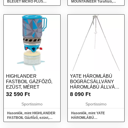
BLEUET MICRO PLUS
MOUNTAINEER Túrafőző,
Patronos főző, ezüst, méret
ezüst, méret
HIGHLANDER
YATE HÁROMLÁBÚ
FASTBOIL GÁZFŐZŐ,
BOGRÁCSÁLLVÁNY
EZÜST, MÉRET
HÁROMLÁBÚ ÁLLVÁNY
BOGRÁCSHOZ, EZÜST,
32 590
Ft
8 090
Ft
MÉRET
Sportissimo
Sportissimo
Hasonlók, mint HIGHLANDER
Hasonlók, mint YATE
FASTBOIL Gázfőző, ezüst,
HÁROMLÁBÚ
méret
BOGRÁCSÁLLVÁNY
Háromlábú állvány