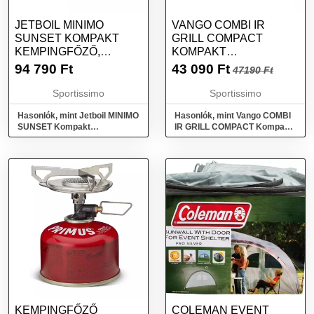
JETBOIL MINIMO
VANGO COMBI IR
SUNSET KOMPAKT
GRILL COMPACT
KEMPINGFŐZŐ,
KOMPAKT
NARANCSSÁRGA,
KEMPINGFŐZŐ, ZÖLD,
94 790
Ft
43 090
Ft
47190 Ft
MÉRET
MÉRET
Sportissimo
Sportissimo
Hasonlók, mint Jetboil MINIMO
Hasonlók, mint Vango COMBI
SUNSET Kompakt
IR GRILL COMPACT Kompakt
kempingfőző, narancssárga,
kempingfőző, zöld, méret
méret
KEMPINGFŐZŐ
COLEMAN EVENT