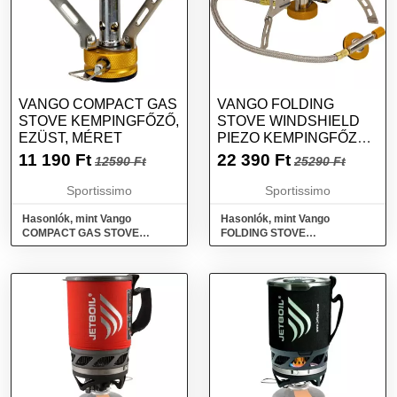
VANGO COMPACT GAS
VANGO FOLDING
STOVE KEMPINGFŐZŐ,
STOVE WINDSHIELD
EZÜST, MÉRET
PIEZO KEMPINGFŐZŐ
SZÉLFOGÓVAL, EZÜST,
11 190
Ft
22 390
Ft
12590 Ft
25290 Ft
MÉRET
Sportissimo
Sportissimo
Hasonlók, mint Vango
Hasonlók, mint Vango
COMPACT GAS STOVE
FOLDING STOVE
Kempingfőző, ezüst, méret
WINDSHIELD PIEZO
Kempingfőző szélfogóval,
ezüst, méret