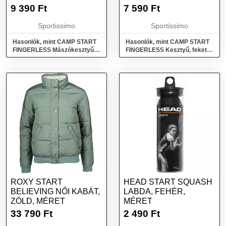
FEKETE, MÉRET
MÉRET
9 390
Ft
7 590
Ft
Sportissimo
Sportissimo
Hasonlók, mint CAMP START
Hasonlók, mint CAMP START
FINGERLESS Mászókesztyű,
FINGERLESS Kesztyű, fekete,
fekete, méret
méret
ROXY START
HEAD START SQUASH
BELIEVING NŐI KABÁT,
LABDA, FEHÉR,
ZÖLD, MÉRET
MÉRET
33 790
Ft
2 490
Ft