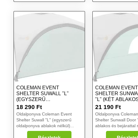
COLEMAN EVENT
COLEMAN EVENT
SHELTER SUWALL "L"
SHELTER SUNWA
(EGYSZERŰ
"L" (KÉT ABLAKO
OLDALPONYVA ABLAKOK
BEJÁRATTAL
18 290
Ft
21 190
Ft
NÉLKÜL)
RENDELKEZŐ
Oldalponyva Coleman Event
Oldalponyva Coleman
OLDALPONYVA)
Shelter Suwall "L" (egyszerű
Shelter Sunwall Door "
oldalponyva ablakok nélkül)...
ablakos és bejárattal
oldalponyva)...
Részletek
Részlete