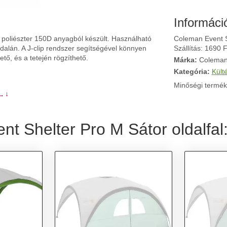
Informáci
 poliészter 150D anyagból készült. Használható
Coleman Event Sh
dalán. A J-clip rendszer segítségével könnyen
Szállítás: 1690 F
ető, és a tetején rögzíthető.
Márka:
Colema
Kategória:
Külté
Minőségi termék
. ↓
t Shelter Pro M Sátor oldalfal