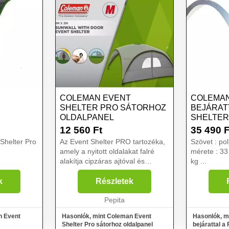
COLEMAN EVENT
COLEMAN
SHELTER PRO SÁTORHOZ
BEJÁRAT
OLDALPANEL
SHELTER
12 560
Ft
35 490
F
Shelter Pro
Az Event Shelter PRO tartozéka,
Szövet : po
amely a nyitott oldalakat falré
mérete : 33
alakítja cipzáras ajtóval és
kg ...
ablakokkal. Ideális a
magánélethez és az időjárástól
k
Részletek
való védelemhez. Csomag
mérete 6,5 x 24 x 36 cm Külső ...
Pepita
n Event
Hasonlók, mint Coleman Event
Hasonlók, m
Shelter Pro sátorhoz oldalpanel
bejárattal a