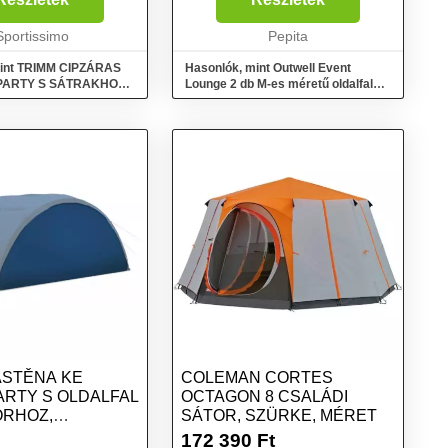
l szemben, valamit
használható. Megvéd a széltől és
gánszférát biztosít.
Sportissimo
az esőtől, így kényelm...
Pepita
mint TRIMM CIPZÁRAS
Hasonlók, mint Outwell Event
PARTY S SÁTRAKHOZ
Lounge 2 db M-es méretű oldalfal
védő sátorhoz, , méret
szett haszonsátorhoz
ÁSTĚNA KE
COLEMAN CORTES
ARTY S OLDALFAL
OCTAGON 8 CSALÁDI
RHOZ,
SÁTOR, SZÜRKE, MÉRET
K, MÉRET
172 390
Ft