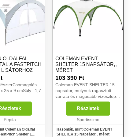
 OLDALFAL
COLEMAN EVENT
TAL A FASTPITCH
SHELTER 15 NAPSÁTOR, ,
 L SÁTORHOZ
MÉRET
t
103 390
Ft
liészterCsomagolás
Coleman EVENT SHELTER 15
 x 25 x 9 cmSúly : 1,7
napsátor, melynek ragasztott
varrata és magasabb vízoszlopa
hatékony védelmet biztosít nap,
szél és eső ellen. UV Guard®
Részletek
Részletek
kezeléssel ellátott anyaga
Pepita
hatékony védelmet biztosít...
Sportissimo
int Coleman Oldalfal
Hasonlók, mint Coleman EVENT
 FastPitch Shelter L
SHELTER 15 Napsátor, , méret