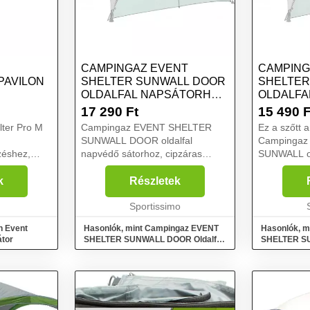
CAMPINGAZ EVENT
CAMPING
PAVILON
SHELTER SUNWALL DOOR
SHELTER
OLDALFAL NAPSÁTORHOZ,
OLDALFA
ABLAKKAL ÉS
EZÜST, 
17 290
Ft
15 490
F
BEJÁRATTAL, EZÜST,
ter Pro M
Campingaz EVENT SHELTER
Ez a szőtt 
MÉRET
SUNWALL DOOR oldalfal
Campingaz
zéshez,
napvédő sátorhoz, cipzáras
SUNWALL old
agy a
bejárattal és két áttetsző,
egyik oldal
besötétíthető ablakkal. Pattintós
szélfogókén
k
Részletek
védelemmel
kampókkal könnyen a napsátor
nagyobb mag
 Pro M
szerkezetéhez erősíthető....
Sportissimo
Pattintós k
n Event
Hasonlók, mint Campingaz EVENT
Hasonlók, 
átor
SHELTER SUNWALL DOOR Oldalfal
SHELTER SU
napsátorhoz, ablakkal és bejárattal,
napsátorhoz
ezüst, méret