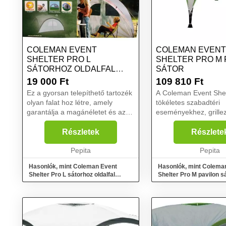
COLEMAN EVENT
COLEMAN EVENT
SHELTER PRO L
SHELTER PRO M 
SÁTORHOZ OLDALFAL
SÁTOR
AJTÓVAL EZÜST
19 000
Ft
109 810
Ft
Ez a gyorsan telepíthető tartozék
A Coleman Event Shel
olyan falat hoz létre, amely
tökéletes szabadtéri
garantálja a magánéletet és az
eseményekhez, grille
eső elleni védelmet a sátorban. A
sporteseményekhez v
tanúsított laboratóriumok
következő kempinges
Részletek
Részlete
megerősítették a Coleman®
nyaraláshoz. Az UV 
UVGuard ™ SPF50 véde...
Pepita
ellátott Event Shelter
Pepita
megvédi a családo...
Hasonlók, mint Coleman Event
Hasonlók, mint Colema
Shelter Pro L sátorhoz oldalfal
Shelter Pro M pavilon s
ajtóval Ezüst