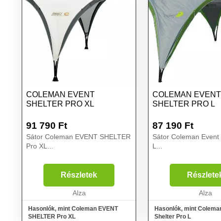
COLEMAN EVENT
COLEMAN EVENT
SHELTER PRO XL
SHELTER PRO L
91 790
Ft
87 190
Ft
Sátor Coleman EVENT SHELTER
Sátor Coleman Event 
Pro XL...
L...
Részletek
Részlete
Alza
Alza
Hasonlók, mint Coleman EVENT
Hasonlók, mint Colema
SHELTER Pro XL
Shelter Pro L