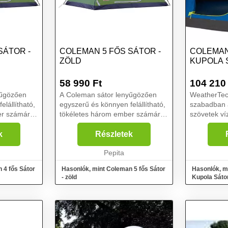
SÁTOR -
COLEMAN 5 FŐS SÁTOR -
COLEMA
ZÖLD
KUPOLA 
58 990
Ft
104 210
yűgözően
A Coleman sátor lenyűgözően
WeatherTec
lállítható,
egyszerű és könnyen felállítható,
szabadban 
er számára.
tökéletes három ember számára.
szövetek ví
zális,
A sátor teljesen univerzális,
úgynevezett
öbb helyre
ennek köszönhetően több helyre
segítségéve
k
Részletek
 vízpartra,
alkalmas, mint például vízpartra,
3000 mm ví
fesztiválra ...
Pepita
rendelkezik,
sátor a fel...
 4 fős Sátor
Hasonlók, mint Coleman 5 fős Sátor
Hasonlók, m
- zöld
Kupola Sáto