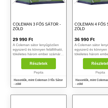
COLEMAN 3 FŐS SÁTOR -
COLEMAN 4 FŐS 
ZÖLD
ZÖLD
29 990
Ft
36 990
Ft
A Coleman sátor lenyűgözően
A Coleman sátor len
egyszerű és könnyen felállítható,
egyszerű és könnyen fe
tökéletes három ember számára.
tökéletes három emb
A sátor teljesen univerzális,
A sátor teljesen univer
ennek köszönhetően több helyre
ennek köszönhetően t
Részletek
Részlete
alkalmas, mint például vízpartra,
alkalmas, mint például
fesztiválra ...
Pepita
fesztiválra ...
Pepita
Hasonlók, mint Coleman 3 fős Sátor
Hasonlók, mint Coleman
- zöld
- zöld