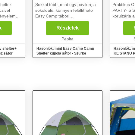
helter
Sokkal több, mint egy pavilon, a
Praktikus
sokoldalú, könnyen felállítható
PARTY- S 
kényelem
Easy Camp tábori
körülzárja a
menedékházzal sokféleképpen
magánszfér
séges
élvezheti a szabadtéri életet
teremtve a 
k
Részletek
t a tetőhöz)
egész nyáron. A nyitott, védett
Más oldalfa
jo...
lakótérrel és az alvásra és ...
Pepita
bogárhálókk
y shelter+
Hasonlók, mint Easy Camp Camp
Hasonlók, 
z sátor
Shelter kupola sátor - Szürke
KE STANU PA
napsátorhoz