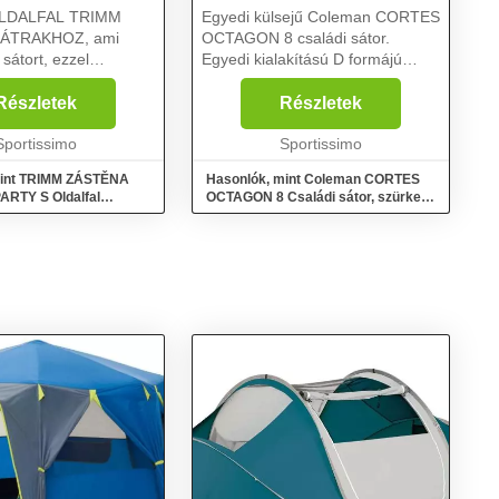
 OLDALFAL TRIMM
Egyedi külsejű Coleman CORTES
SÁTRAKHOZ, ami
OCTAGON 8 családi sátor.
 sátort, ezzel
Egyedi kialakítású D formájú
át és védelmet
bejárata megkönnyíti a ki/be való
kedvezőtlen időtől.
járást....
Részletek
Részletek
lakkal és
al is kombinálható....
Sportissimo
Sportissimo
mint TRIMM ZÁSTĚNA
Hasonlók, mint Coleman CORTES
RTY S Oldalfal
OCTAGON 8 Családi sátor, szürke,
, sötétkék, méret
méret