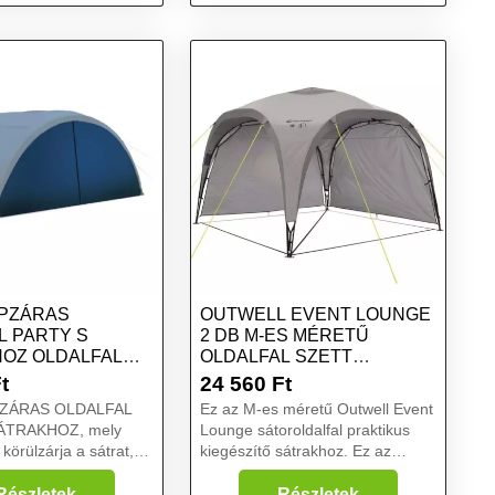
IPZÁRAS
OUTWELL EVENT LOUNGE
L PARTY S
2 DB M-ES MÉRETŰ
OZ OLDALFAL
OLDALFAL SZETT
 SÁTORHOZ, ,
HASZONSÁTORHOZ
t
24 560
Ft
PZÁRAS OLDALFAL
Ez az M-es méretű Outwell Event
ÁTRAKHOZ, mely
Lounge sátoroldalfal praktikus
körülzárja a sátrat,
kiegészítő sátrakhoz. Ez az
elelő védelmet nyújt a
oldalfal az M-es méretű Outwell
 időjárási
Event Lounge sátorhoz
Részletek
Részletek