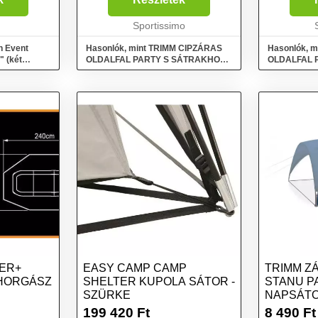
kedvezőtlen időjárási
viszonyokka
viszonyokkal szemben, valamit
Sportissimo
elegendő ma
elegendő magánszférát biz...
Pr...
n Event
Hasonlók, mint TRIMM CIPZÁRAS
Hasonlók, 
" (két
OLDALFAL PARTY S SÁTRAKHOZ
OLDALFAL 
endelkező
ABLAKKAL Oldalfal napvédő
Oldalfal nap
sátorhoz, sötétkék, méret
TER+
EASY CAMP CAMP
TRIMM Z
 HORGÁSZ
SHELTER KUPOLA SÁTOR -
STANU P
SZÜRKE
NAPSÁTO
SÖTÉTKÉ
199 420
Ft
8 490
Ft