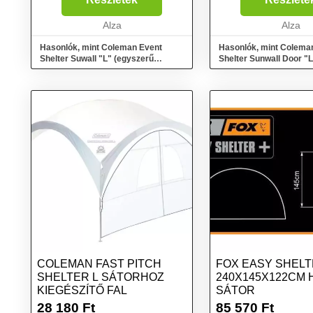
Alza
Alza
Hasonlók, mint Coleman Event
Hasonlók, mint Colema
Shelter Suwall "L" (egyszerű
Shelter Sunwall Door "L
oldalponyva ablakok nélkül)
ablakos és bejárattal r
oldalponyva)
COLEMAN FAST PITCH
FOX EASY SHEL
SHELTER L SÁTORHOZ
240X145X122CM
KIEGÉSZÍTŐ FAL
SÁTOR
28 180
Ft
85 570
Ft