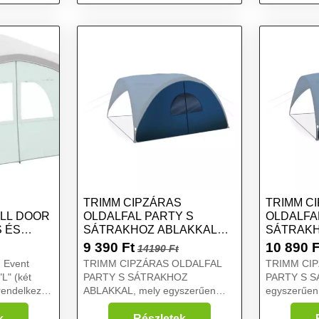
sátorhoz
TRIMM CIPZÁRAS
TRIMM C
LL DOOR
OLDALFAL PARTY S
OLDALFA
S ÉS
SÁTRAKHOZ ABLAKKAL
SÁTRAKH
OLDALFAL NAPVÉDŐ
NAPVÉDŐ
9 390
Ft
10 890
F
14190 Ft
SÁTORHOZ, SÖTÉTKÉK,
MÉRET
 Event
TRIMM CIPZÁRAS OLDALFAL
TRIMM CI
MÉRET
L" (két
PARTY S SÁTRAKHOZ
PARTY S S
 rendelkező
ABLAKKAL, mely egyszerűen
egyszerűen 
körülzárja a sátrat, és így
és így megf
megfelelő védelmet nyújt a
kedvezőtlen
k
Részletek