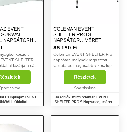
AZ EVENT
COLEMAN EVENT
 SUNWALL
SHELTER PRO S
L NAPSÁTORHOZ,
NAPSÁTOR, , MÉRET
MÉRET
t
86 190
Ft
anyagból készült
Coleman EVENT SHELTER Pro
 EVENT SHELTER
napsátor, melynek ragasztott
alfal lezárja a sátor
varrata és magasabb vízoszlopa
át, árnyékolóként és
hatékony védelmet biztosít nap,
t szolgál, valamint
szél és eső ellen. UV Guard®
Részletek
Részletek
ánteret biztosít.
kezeléssel ellátott anyaga
ampókkal kön...
Sportissimo
hatékony védelmet biztosít...
Sportissimo
mint Campingaz EVENT
Hasonlók, mint Coleman EVENT
NWALL Oldalfal
SHELTER PRO S Napsátor, , méret
, ezüst, méret