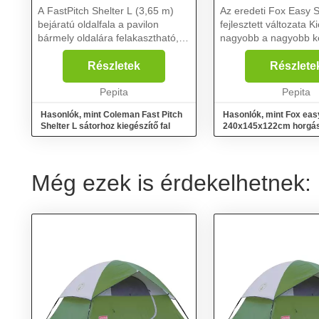
A FastPitch Shelter L (3,65 m)
Az eredeti Fox Easy S
bejáratú oldalfala a pavilon
fejlesztett változata Kicsivel
bármely oldalára felakasztható,
nagyobb a nagyobb 
és még jobb védelmet nyújt szél,
érdekében Integrált tető
eső és nap ellen. Az oldalfal két
kialakítás (nem szük
Részletek
Részlete
átlátszó ablakkal van ellátva,
betekerni a nyitó ruda
középen ci...
Pepita
gyorsabb felállítást és 
Pepita
Hasonlók, mint Coleman Fast Pitch
Hasonlók, mint Fox eas
Shelter L sátorhoz kiegészítő fal
240x145x122cm horgás
Még ezek is érdekelhetnek: