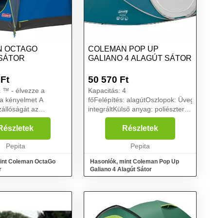
N OCTAGO
COLEMAN POP UP
SÁTOR
GALIANO 4 ALAGÚT SÁTOR
Ft
50 570
Ft
 ™ - élvezze a
Kapacitás: 4
a kényelmet A
főFelépítés: alagútOszlopok: ÜvegszálasA
zállóságát az
integráltKülső anyag: poliészter
 vízoszlop
PU bevonattal /
l mérik. Ha egy sátor
tűzállóVarratok: ragasztott
Részletek
Részletek
zoszloppal
varratokHordtáskaCsomag
 azt jelenti, hogy a
Pepita
mérete: Ø 90 cmSúly: 3,3
Pepita
kgVízos...
int Coleman OctaGo
Hasonlók, mint Coleman Pop Up
r
Galiano 4 Alagút Sátor