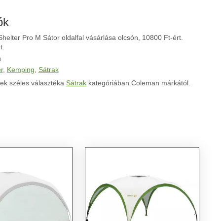
ók
elter Pro M Sátor oldalfal vásárlása olcsón, 10800 Ft-ért.
t.
n
r
,
Kemping
,
Sátrak
ek széles választéka
Sátrak
kategóriában Coleman márkától.
: