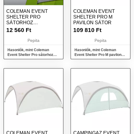
COLEMAN EVENT
COLEMAN EVENT
SHELTER PRO
SHELTER PRO M
SÁTORHOZ
PAVILON SÁTOR
OLDALPANEL
12 560
Ft
109 810
Ft
Pepita
Pepita
Hasonlók, mint Coleman
Hasonlók, mint Coleman
Event Shelter Pro sátorhoz
Event Shelter Pro M pavilon
oldalpanel
sátor
COLEMAN EVENT
CAMPINGAZ EVENT