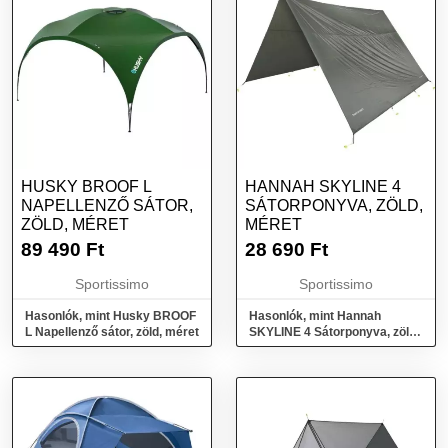
HUSKY BROOF L
HANNAH SKYLINE 4
NAPELLENZŐ SÁTOR,
SÁTORPONYVA, ZÖLD,
ZÖLD, MÉRET
MÉRET
89 490
Ft
28 690
Ft
Sportissimo
Sportissimo
Hasonlók, mint Husky BROOF
Hasonlók, mint Hannah
L Napellenző sátor, zöld, méret
SKYLINE 4 Sátorponyva, zöld,
méret