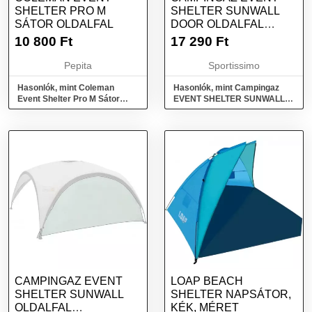
SHELTER PRO M
SHELTER SUNWALL
SÁTOR OLDALFAL
DOOR OLDALFAL
NAPSÁTORHOZ,
10 800
Ft
17 290
Ft
ABLAKKAL ÉS
BEJÁRATTAL, EZÜST,
Pepita
Sportissimo
MÉRET
Hasonlók, mint Coleman
Hasonlók, mint Campingaz
Event Shelter Pro M Sátor
EVENT SHELTER SUNWALL
oldalfal
DOOR Oldalfal napsátorhoz,
ablakkal és bejárattal, ezüst,
méret
CAMPINGAZ EVENT
LOAP BEACH
SHELTER SUNWALL
SHELTER NAPSÁTOR,
OLDALFAL
KÉK, MÉRET