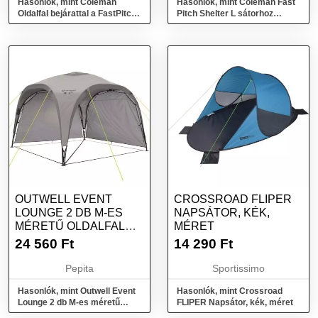
Hasonlók, mint Coleman
Hasonlók, mint Coleman Fast
Oldalfal bejárattal a FastPitch
Pitch Shelter L sátorhoz
Shelter L sátorhoz
kiegészítő fal
OUTWELL EVENT
CROSSROAD FLIPER
LOUNGE 2 DB M-ES
NAPSÁTOR, KÉK,
MÉRETŰ OLDALFAL
MÉRET
SZETT
24 560
Ft
14 290
Ft
HASZONSÁTORHOZ
Pepita
Sportissimo
Hasonlók, mint Outwell Event
Hasonlók, mint Crossroad
Lounge 2 db M-es méretű
FLIPER Napsátor, kék, méret
oldalfal szett haszonsátorhoz