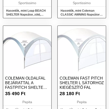
Sportissimo
Sportissimo
Hasonlók, mint Loap BEACH
Hasonlók, mint Coleman
SHELTER Napsátor, zöld,
CLASSIC AWNING Napsátor,
méret
szürke, méret
COLEMAN OLDALFAL
COLEMAN FAST PITCH
BEJÁRATTAL A
SHELTER L SÁTORHOZ
FASTPITCH SHELTER L
KIEGÉSZÍTŐ FAL
SÁTORHOZ
35 490
Ft
28 180
Ft
Pepita
Pepita