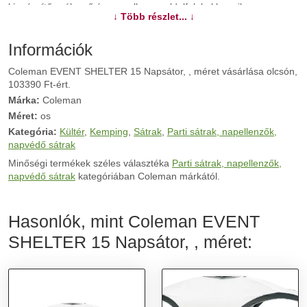
kiegészítő szél, eső és nap ellen az oldalfalak, klasszikus,
↓ Több részlet... ↓
cipzáras, ami egyben ajtóként is szolgálhat, vagy besötétíthető
ablakkal. Klipsz segítségével egyszerűen rácsatolható a rudakra.
Újdonsága a csatlakoztató, ami segítségével két napsátor
Információk
összecsatolható, s így nagyobb tér alakul ki.
Coleman EVENT SHELTER 15 Napsátor, , méret vásárlása olcsón,
103390 Ft-ért.
További információk>>
Márka:
Coleman
Méret:
os
Kategória:
Kültér
,
Kemping
,
Sátrak
,
Parti sátrak, napellenzők,
napvédő sátrak
Minőségi termékek széles választéka
Parti sátrak, napellenzők,
napvédő sátrak
kategóriában Coleman márkától.
Hasonlók, mint Coleman EVENT
SHELTER 15 Napsátor, , méret: