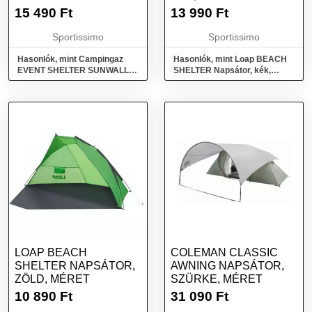
NAPSÁTORHOZ,
15 490
Ft
13 990
Ft
EZÜST, MÉRET
Sportissimo
Sportissimo
Hasonlók, mint Campingaz
Hasonlók, mint Loap BEACH
EVENT SHELTER SUNWALL
SHELTER Napsátor, kék,
Oldalfal napsátorhoz, ezüst,
méret
méret
LOAP BEACH
COLEMAN CLASSIC
SHELTER NAPSÁTOR,
AWNING NAPSÁTOR,
ZÖLD, MÉRET
SZÜRKE, MÉRET
10 890
Ft
31 090
Ft