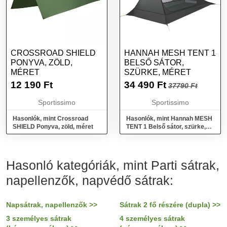
CROSSROAD SHIELD
HANNAH MESH TENT 1
PONYVA, ZÖLD,
BELSŐ SÁTOR,
MÉRET
SZÜRKE, MÉRET
12 190
Ft
34 490
Ft
37790 Ft
Sportissimo
Sportissimo
Hasonlók, mint Crossroad
Hasonlók, mint Hannah MESH
SHIELD Ponyva, zöld, méret
TENT 1 Belső sátor, szürke,
méret
Hasonló kategóriák, mint Parti sátrak,
napellenzők, napvédő sátrak:
Napsátrak, napellenzők >>
Sátrak 2 fő részére (dupla) >>
3 személyes sátrak
4 személyes sátrak