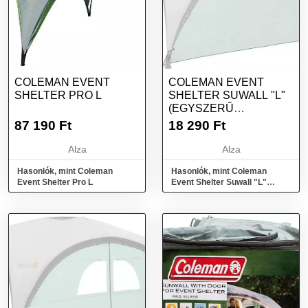
COLEMAN EVENT
COLEMAN EVENT
SHELTER PRO L
SHELTER SUWALL "L"
(EGYSZERŰ
OLDALPONYVA
87 190
Ft
18 290
Ft
ABLAKOK NÉLKÜL)
Alza
Alza
Hasonlók, mint Coleman
Hasonlók, mint Coleman
Event Shelter Pro L
Event Shelter Suwall "L"
(egyszerű oldalponyva
ablakok nélkül)