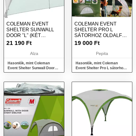
COLEMAN EVENT
COLEMAN EVENT
SHELTER SUNWALL
SHELTER PRO L
DOOR "L" (KÉT
SÁTORHOZ OLDALFAL
ABLAKOS ÉS
AJTÓVAL EZÜST
21 190
Ft
19 000
Ft
BEJÁRATTAL
RENDELKEZŐ
Alza
Pepita
OLDALPONYVA)
Hasonlók, mint Coleman
Hasonlók, mint Coleman
Event Shelter Sunwall Door
Event Shelter Pro L sátorhoz
"L" (két ablakos és bejárattal
oldalfal ajtóval Ezüst
rendelkező oldalponyva)