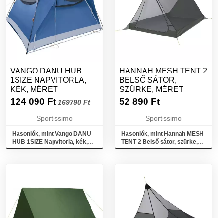
VANGO DANU HUB
HANNAH MESH TENT 2
1SIZE NAPVITORLA,
BELSŐ SÁTOR,
KÉK, MÉRET
SZÜRKE, MÉRET
124 090
Ft
52 890
Ft
169790 Ft
Sportissimo
Sportissimo
Hasonlók, mint Vango DANU
Hasonlók, mint Hannah MESH
HUB 1SIZE Napvitorla, kék,
TENT 2 Belső sátor, szürke,
méret
méret