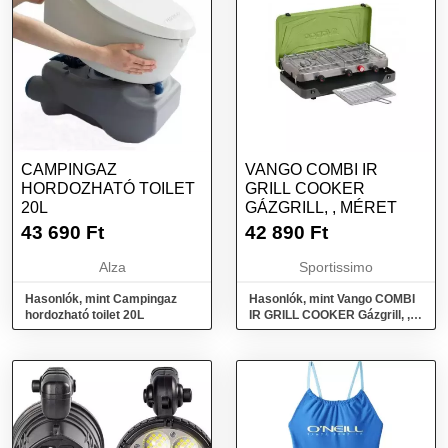
CAMPINGAZ
VANGO COMBI IR
HORDOZHATÓ TOILET
GRILL COOKER
20L
GÁZGRILL, , MÉRET
43 690
Ft
42 890
Ft
Alza
Sportissimo
Hasonlók, mint Campingaz
Hasonlók, mint Vango COMBI
hordozható toilet 20L
IR GRILL COOKER Gázgrill, ,
méret