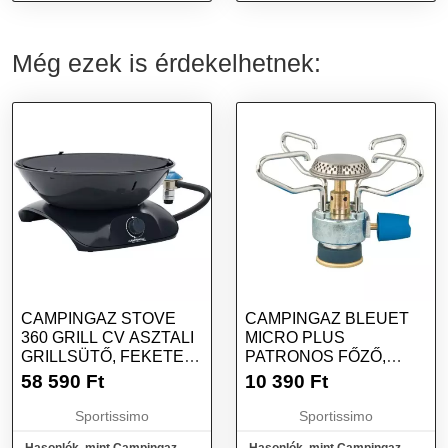
top, narancssárga, méret
Még ezek is érdekelhetnek:
CAMPINGAZ STOVE
CAMPINGAZ BLEUET
360 GRILL CV ASZTALI
MICRO PLUS
GRILLSÜTŐ, FEKETE,
PATRONOS FŐZŐ,
MÉRET
EZÜST, MÉRET
58 590
Ft
10 390
Ft
Sportissimo
Sportissimo