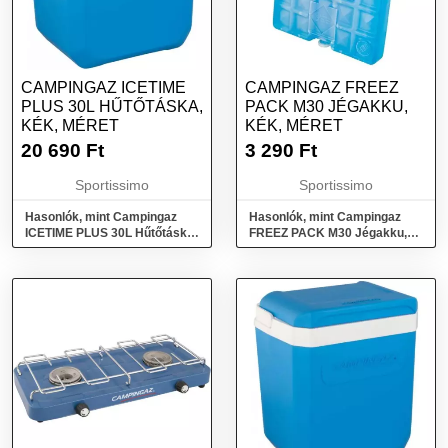
CAMPINGAZ ICETIME
CAMPINGAZ FREEZ
PLUS 30L HŰTŐTÁSKA,
PACK M30 JÉGAKKU,
KÉK, MÉRET
KÉK, MÉRET
20 690
Ft
3 290
Ft
Sportissimo
Sportissimo
Hasonlók, mint Campingaz
Hasonlók, mint Campingaz
ICETIME PLUS 30L Hűtőtáska,
FREEZ PACK M30 Jégakku,
kék, méret
kék, méret