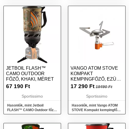
JETBOIL FLASH™
VANGO ATOM STOVE
CAMO OUTDOOR
KOMPAKT
FŐZŐ, KHAKI, MÉRET
KEMPINGFŐZŐ, EZÜST,
MÉRET
67 190
Ft
17 290
Ft
18490 Ft
Sportissimo
Sportissimo
Hasonlók, mint Jetboil
Hasonlók, mint Vango ATOM
FLASH™ CAMO Outdoor főző,
STOVE Kompakt kempingfőző,
khaki, méret
ezüst, méret