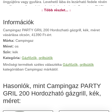
öngyújtóra vagy gyufára. Levehető lába és lezárható fedele révén
a grill egyszerűen raktározható és hordozható. Campigaz CV Plus
↓ Több részlet... ↓
gázpalackkal kompatibilis, amit le lehet csatolni abban az esetben
is, ha a palack még nem teljesen üres.
Információk
További információk>>
Campingaz PARTY GRIL 200 Hordozható gázgrill, kék, méret
vásárlása olcsón, 41390 Ft-ért.
Márka:
Campingaz
Méret:
os
Szín:
kék
Kategória:
Gázfőzők, grillsütők
Minőségi termékek széles választéka
Gázfőzők, grillsütők
kategóriában Campingaz márkától.
Hasonlók, mint Campingaz PARTY
GRIL 200 Hordozható gázgrill, kék,
méret: