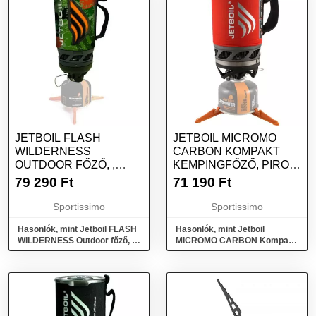
JETBOIL FLASH
JETBOIL MICROMO
WILDERNESS
CARBON KOMPAKT
OUTDOOR FŐZŐ, ,
KEMPINGFŐZŐ, PIROS,
MÉRET
MÉRET
79 290
Ft
71 190
Ft
Sportissimo
Sportissimo
Hasonlók, mint Jetboil FLASH
Hasonlók, mint Jetboil
WILDERNESS Outdoor főző, ,
MICROMO CARBON Kompakt
méret
kempingfőző, piros, méret