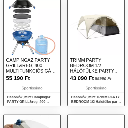
CAMPINGAZ PARTY
TRIMM PARTY
GRILL&REG; 400
BEDROOM 1/2
MULTIFUNKCIÓS GÁZ
HÁLÓFÜLKE PARTY
GRILLSÜTŐ, KÉK,
SÁTORHOZ, SZÜRKE,
55 190
Ft
43 090
Ft
55990 Ft
MÉRET
MÉRET
Sportissimo
Sportissimo
Hasonlók, mint Campingaz
Hasonlók, mint TRIMM PARTY
PARTY GRILL&reg; 400
BEDROOM 1/2 Hálófülke party
Multifunkciós gáz grillsütő,
sátorhoz, szürke, méret
kék, méret