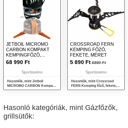
JETBOIL MICROMO
CROSSROAD FERN
CARBON KOMPAKT
KEMPING FŐZŐ,
KEMPINGFŐZŐ,
FEKETE, MÉRET
FEKETE, MÉRET
68 990
Ft
5 890
Ft
6890 Ft
Sportissimo
Sportissimo
Hasonlók, mint Jetboil
Hasonlók, mint Crossroad
MICROMO CARBON Kompakt
FERN Kemping főző, fekete,
kempingfőző, fekete, méret
méret
Hasonló kategóriák, mint Gázfőzők,
grillsütők: