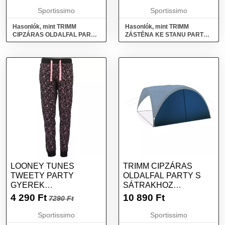
SÖTÉTKÉK, MÉRET
Sportissimo
Sportissimo
Hasonlók, mint TRIMM
Hasonlók, mint TRIMM
CIPZÁRAS OLDALFAL PARTY
ZÁSTĚNA KE STANU PARTY
S SÁTRAKHOZ ABLAKKAL
S Oldalfal napsátorhoz,
Oldalfal napvédő sátorhoz,
sötétkék, méret
sötétkék, méret
LOONEY TUNES
TRIMM CIPZÁRAS
TWEETY PARTY
OLDALFAL PARTY S
GYEREK
SÁTRAKHOZ
MELEGÍTŐNADRÁG,
OLDALFAL NAPVÉDŐ
4 290
Ft
10 890
Ft
7290 Ft
FEKETE, MÉRET
SÁTORHOZ, , MÉRET
Sportissimo
Sportissimo