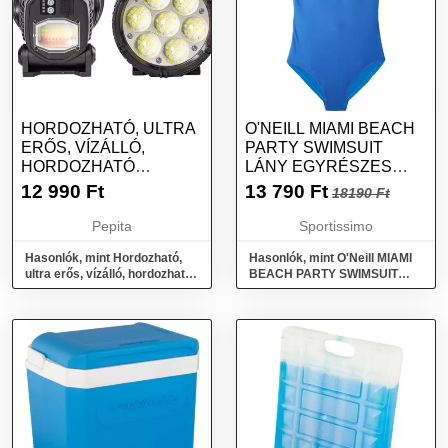
HORDOZHATÓ, ULTRA
O'NEILL MIAMI BEACH
ERŐS, VÍZÁLLÓ,
PARTY SWIMSUIT
HORDOZHATÓ
LÁNY EGYRÉSZES
KÉZILÁMPA –
FÜRDŐRUHA, KÉK,
12 990
Ft
13 790
Ft
18190 Ft
ÁLLÍTHATÓ...
MÉRET
Pepita
Sportissimo
Hasonlók, mint Hordozható,
Hasonlók, mint O'Neill MIAMI
ultra erős, vízálló, hordozható
BEACH PARTY SWIMSUIT
kézilámpa – állítható...
Lány egyrészes fürdőruha,
kék, méret