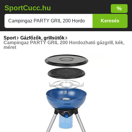
SportCucc.hu
%
Sport
Gázfőzők, grillsütők
Campingaz PARTY GRIL 200 Hordozható gázgrill, kék,
méret