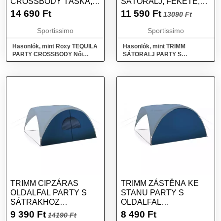
CROSSBODY TÁSKA,
SÁTORALJ, FEKETE,
BARNA, MÉRET
MÉRET
14 690
Ft
11 590
Ft
13090 Ft
Sportissimo
Sportissimo
Hasonlók, mint Roxy TEQUILA
Hasonlók, mint TRIMM
PARTY CROSSBODY Női
SÁTORALJ PARTY S
crossbody táska, barna,
SÁTORHOZ Sátoralj, fekete,
méret
méret
TRIMM CIPZÁRAS
TRIMM ZÁSTĚNA KE
OLDALFAL PARTY S
STANU PARTY S
SÁTRAKHOZ
OLDALFAL
ABLAKKAL OLDALFAL
NAPSÁTORHOZ,
9 390
Ft
8 490
Ft
14190 Ft
NAPVÉDŐ SÁTORHOZ,
SÖTÉTKÉK, MÉRET