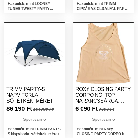
Hasonlók, mint LOONEY
Hasonlók, mint TRIMM
TUNES TWEETY PARTY
CIPZÁRAS OLDALFAL PARTY
Gyerek melegítőnadrág,
S SÁTRAKHOZ Oldalfal
fekete, méret
napvédő sátorhoz, , méret
TRIMM PARTY-S
ROXY CLOSING PARTY
NAPVITORLA,
CORPO NŐI TOP,
SÖTÉTKÉK, MÉRET
NARANCSSÁRGA,
MÉRET
86 190
Ft
6 090
Ft
105790 Ft
7390 Ft
Sportissimo
Sportissimo
Hasonlók, mint TRIMM PARTY-
Hasonlók, mint Roxy
S Napvitorla, sötétkék, méret
CLOSING PARTY CORPO Női