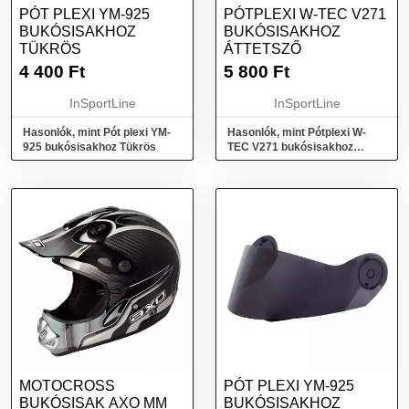
PÓT PLEXI YM-925
PÓTPLEXI W-TEC V271
BUKÓSISAKHOZ
BUKÓSISAKHOZ
TÜKRÖS
ÁTTETSZŐ
4 400
Ft
5 800
Ft
InSportLine
InSportLine
Hasonlók, mint Pót plexi YM-
Hasonlók, mint Pótplexi W-
925 bukósisakhoz Tükrös
TEC V271 bukósisakhoz
Áttetsző
MOTOCROSS
PÓT PLEXI YM-925
BUKÓSISAK AXO MM
BUKÓSISAKHOZ