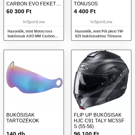
CARBON EVO FEKETE
TÓNUSOS
L(59-60)
60 300
Ft
4 400
Ft
InSportLine
InSportLine
Hasonlók, mint Motocross
Hasonlók, mint Pót plexi YM-
bukósisak AXO MM Carbon
925 bukósisakhoz Tónusos
Evo fekete L(59-60)
BUKÓSISAK
FLIP UP BUKÓSISAK
TARTOZÉKOK
HJC C91 TALY MC5SF
S (55-56)
140 db
96 100
Ft