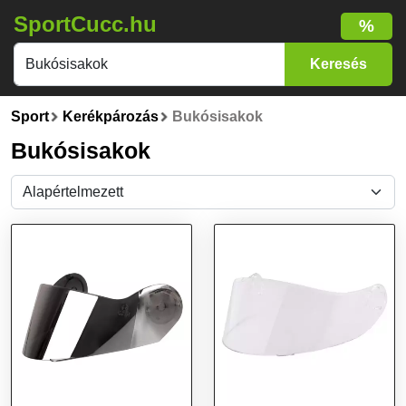
SportCucc.hu
%
Sport
Kerékpározás
Bukósisakok
Bukósisakok