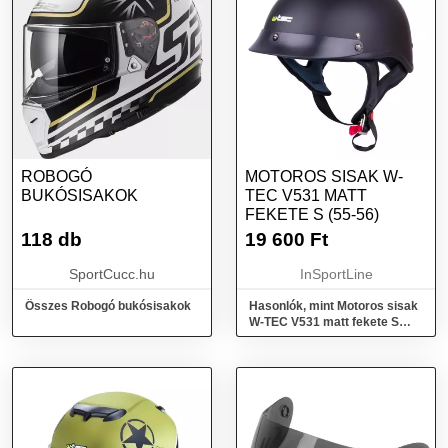
ROBOGÓ
MOTOROS SISAK W-
BUKÓSISAKOK
TEC V531 MATT
FEKETE S (55-56)
118 db
19 600
Ft
SportCucc.hu
InSportLine
Összes Robogó bukósisakok
Hasonlók, mint Motoros sisak
W-TEC V531 matt fekete S
(55-56)