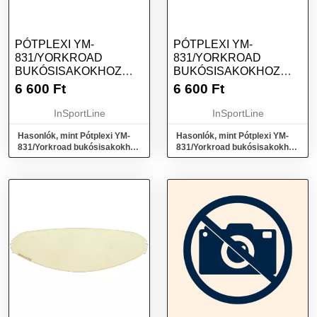
PÓTPLEXI YM-
PÓTPLEXI YM-
831/YORKROAD
831/YORKROAD
BUKÓSISAKOKHOZ
BUKÓSISAKOKHOZ
PINLOCK 70-HEZ VALÓ
PINLOCK 70-HEZ VALÓ
6 600
Ft
6 600
Ft
CSAPOKKAL TÜKRÖS
CSAPOKKAL SÖTÉT
EZÜST
InSportLine
InSportLine
Hasonlók, mint Pótplexi YM-
Hasonlók, mint Pótplexi YM-
831/Yorkroad bukósisakokhoz
831/Yorkroad bukósisakokhoz
Pinlock 70-hez való csapokkal
Pinlock 70-hez való csapokkal
tükrös ezüst
sötét