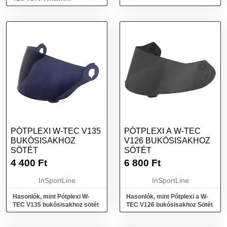
bukósisakhoz átlátszó
PÓTPLEXI W-TEC V135
PÓTPLEXI A W-TEC
BUKÓSISAKHOZ
V126 BUKÓSISAKHOZ
SÖTÉT
SÖTÉT
4 400
Ft
6 800
Ft
InSportLine
InSportLine
Hasonlók, mint Pótplexi W-
Hasonlók, mint Pótplexi a W-
TEC V135 bukósisakhoz sötét
TEC V126 bukósisakhoz Sötét