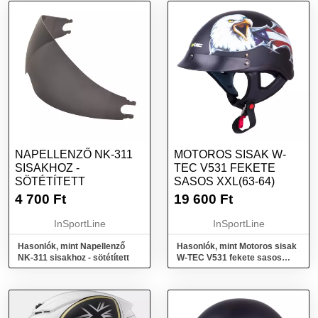
NAPELLENZŐ NK-311
MOTOROS SISAK W-
SISAKHOZ -
TEC V531 FEKETE
SÖTÉTÍTETT
SASOS XXL(63-64)
4 700
Ft
19 600
Ft
InSportLine
InSportLine
Hasonlók, mint Napellenző
Hasonlók, mint Motoros sisak
NK-311 sisakhoz - sötétített
W-TEC V531 fekete sasos
XXL(63-64)