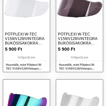
PÓTPLEXI W-TEC
PÓTPLEXI W-TEC
V159/V128/VINTEGRA
V159/V128/VINTEGRA
BUKÓSISAKOKRA
BUKÓSISAKOKRA
ÁTTETSZŐ
TÓNUSOS
5 900
Ft
5 900
Ft
InSportLine
InSportLine
Hasonlók, mint Pótplexi W-
Hasonlók, mint Pótplexi W-
TEC V159/V128/Vintegra
TEC V159/V128/Vintegra
bukósisakokra Áttetsző
bukósisakokra Tónusos