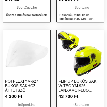
SportCucc.hu
InSportLine
Összes Bukósisak tartozékok
Hasonlók, mint Flip up
bukósisak HJC C91 Taly
MC5SF S (55-56)
PÓTPLEXI YM-627
FLIP UP BUKÓSISAK
BUKÓSISAKHOZ
W-TEC YM-926
ÁTTETSZŐ
LANXAMO FLUO
SÁRGA M(57-58)
4 300
Ft
43 700
Ft
InSportLine
InSportLine