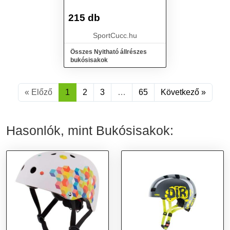
215 db
SportCucc.hu
Összes Nyitható állrészes
bukósisakok
« Előző
1
2
3
…
65
Következő »
Hasonlók, mint Bukósisakok: