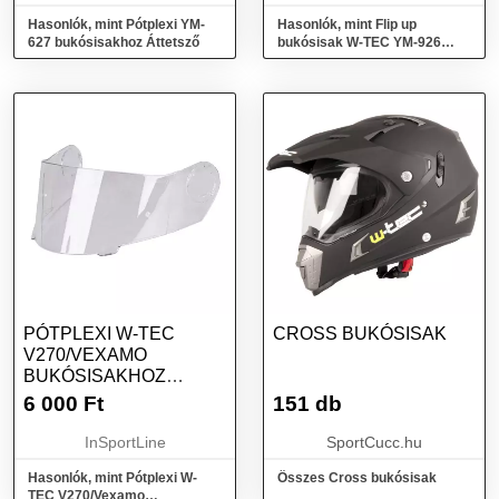
Hasonlók, mint Pótplexi YM-
Hasonlók, mint Flip up
627 bukósisakhoz Áttetsző
bukósisak W-TEC YM-926
Lanxamo Fluo Sárga M(57-58)
PÓTPLEXI W-TEC
CROSS BUKÓSISAK
V270/VEXAMO
BUKÓSISAKHOZ
ÁTLÁTSZÓ
6 000
Ft
151 db
InSportLine
SportCucc.hu
Hasonlók, mint Pótplexi W-
Összes Cross bukósisak
TEC V270/Vexamo