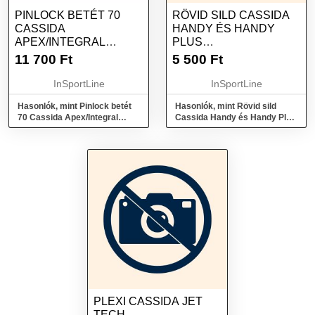
PINLOCK BETÉT 70
RÖVID SILD CASSIDA
CASSIDA
HANDY ÉS HANDY
APEX/INTEGRAL
PLUS
3.0/COMPRESS 2.0
BUKÓSISAKOKHOZ
11 700
Ft
5 500
Ft
BUKÓSISAKOKHOZ
FEKETE
InSportLine
InSportLine
Hasonlók, mint Pinlock betét
Hasonlók, mint Rövid sild
70 Cassida Apex/Integral
Cassida Handy és Handy Plus
3.0/Compress 2.0
bukósisakokhoz fekete
bukósisakokhoz
PLEXI CASSIDA JET
TECH