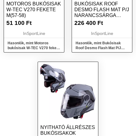
MOTOROS BUKÓSISAK
BUKÓSISAK ROOF
W-TEC V270 FEKETE
DESMO FLASH MAT P/J
M(57-58)
NARANCSSÁRGA
XXL(63-64)
51 100
Ft
226 400
Ft
InSportLine
InSportLine
Hasonlók, mint Motoros
Hasonlók, mint Bukósisak
bukósisak W-TEC V270 fekete
Roof Desmo Flash Mat P/J
M(57-58)
narancssárga XXL(63-64)
NYITHATÓ ÁLLRÉSZES
BUKÓSISAKOK