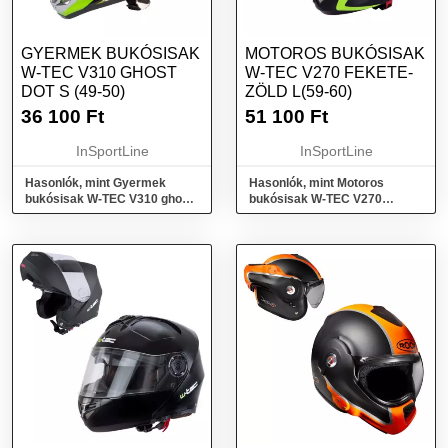
GYERMEK BUKÓSISAK
MOTOROS BUKÓSISAK
W-TEC V310 GHOST
W-TEC V270 FEKETE-
DOT S (49-50)
ZÖLD L(59-60)
36 100
Ft
51 100
Ft
InSportLine
InSportLine
Hasonlók, mint Gyermek
Hasonlók, mint Motoros
bukósisak W-TEC V310 ghost
bukósisak W-TEC V270
dot S (49-50)
fekete-zöld L(59-60)