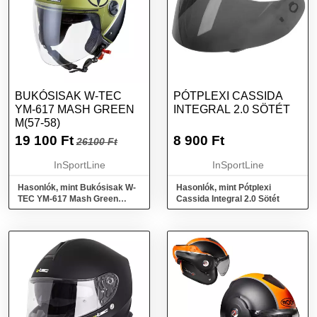
BUKÓSISAK W-TEC
PÓTPLEXI CASSIDA
YM-617 MASH GREEN
INTEGRAL 2.0 SÖTÉT
M(57-58)
19 100
Ft
8 900
Ft
26100 Ft
InSportLine
InSportLine
Hasonlók, mint Bukósisak W-
Hasonlók, mint Pótplexi
TEC YM-617 Mash Green
Cassida Integral 2.0 Sötét
M(57-58)