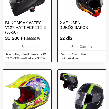
BUKÓSISAK W-TEC
2 AZ 1-BEN
V127 MATT FEKETE S
BUKÓSISAKOK
(55-56)
31 500
Ft
52 db
36000 Ft
InSportLine
SportCucc.hu
Hasonlók, mint Bukósisak W-
Összes 2 az 1-ben
TEC V127 matt fekete S (55-
bukósisakok
56)