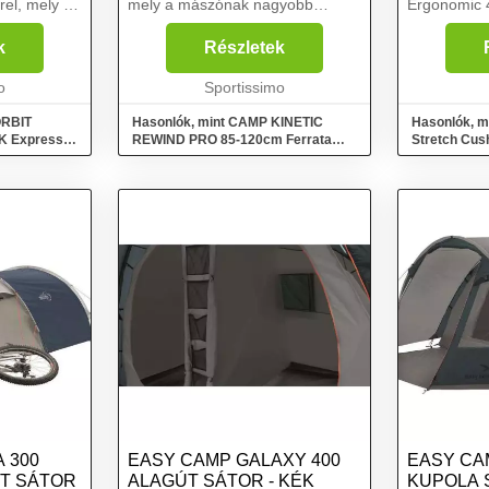
el, mely a
mely a mászónak nagyobb
Ergonomic 
t
biztonságot nyújt. A ferrata szett
Express két
CAMP Horai karabinerekkel van
k
Részletek
abinerből
felszerelve. A Horai karabinereket
só h...
o
az egyszerű és kényel...
Sportissimo
ORBIT
Hasonlók, mint CAMP KINETIC
Hasonlók, m
K Expressz
REWIND PRO 85-120cm Ferrata
Stretch Cus
szett, kék, méret
44x28x11 c
 300
EASY CAMP GALAXY 400
EASY CA
T SÁTOR
ALAGÚT SÁTOR - KÉK
KUPOLA 