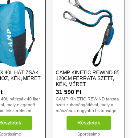
X 40L HÁTIZSÁK
CAMP KINETIC REWIND 85-
OZ, KÉK, MÉRET
120CM FERRATA SZETT,
KÉK, MÉRET
t
31 590
Ft
0L hátizsák 40 liter
CAMP KINETIC REWIND ferrata
al, mely elegendő
szett zuhanásgátlóval, mely a
nál felszerelésed
mászónak nagyobb biztonságot
hátizsákba kötelet,
nyújt. A ferrata szett CAMP
zócipőt, expresszeket
Hercules karabinerekkel van
Részletek
Részletek
próságokat
felszerelve. A Kinetic Rewind
 A Camp Rox ké...
Sportissimo
megfelel az EN 958:2017 sza...
Sportissimo