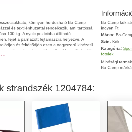
Informáci
, összecsukható, könnyen hordozható Bo-Camp
Bo-Camp kék str
zzal és textilénhuzattal rendelkezik, ami tartóssá
ingyen Ft.
ása 100 kg. A nyolc pozícióba állítható
Márka:
Bo-Cam
, fejét a párnázott fejtámaszra helyezve. A
Szín:
Kék
csolódjon és feltöltődjön ezen a nagyszerű kinézetű
Kategória:
Spor
lénhuzatTermék mérete: 61 x 50 x 74 cm (Szé x Mé
fotelek
. ↓
elület mérete: 46 x 42 cm (Szé x Mé)Háttámla
s teherbírás: 100 kgÁllítható fejtámlával és
Minőségi termék
áttámla 8 pozícióba állítható (teljesen vízszintes
Bo-Camp márkát
k strandszék 1204784: