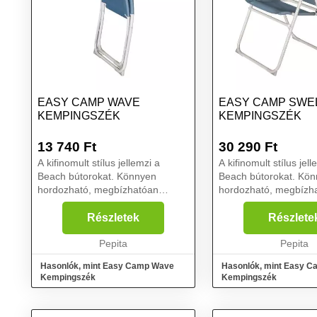
EASY CAMP WAVE
EASY CAMP SWE
KEMPINGSZÉK
KEMPINGSZÉK
13 740
Ft
30 290
Ft
A kifinomult stílus jellemzi a
A kifinomult stílus jell
Beach bútorokat. Könnyen
Beach bútorokat. Kö
hordozható, megbízhatóan
hordozható, megbízh
használható és vonzó dizájnt
használható és vonzó 
kínál az egész család számára....
kínál az egész csalá
Részletek
Részlete
Méret: 56 x 63 x 88,
Pepita
Terhelés: 100 kgÜlés
Pepita
Hasonlók, mint Easy Camp Wave
Hasonlók, mint Easy C
Kempingszék
Kempingszék