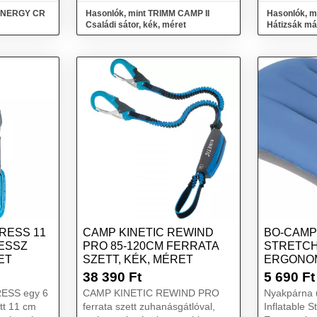
 ENERGY CR
Hasonlók, mint TRIMM CAMP II
Hasonlók, 
Családi sátor, kék, méret
Hátizsák má
RESS 11
CAMP KINETIC REWIND
BO-CAMP
ESSZ
PRO 85-120CM FERRATA
STRETCH
ET
SZETT, KÉK, MÉRET
ERGONOM
KÉK
38 390
Ft
5 690
Ft
ESS egy 6
CAMP KINETIC REWIND PRO
Nyakpárna 
tt 11 cm
ferrata szett zuhanásgátlóval,
Inflatable 