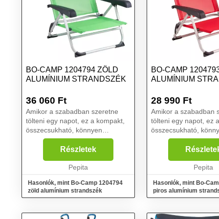
BO-CAMP 1204794 ZÖLD
BO-CAMP 120479
ALUMÍNIUM STRANDSZÉK
ALUMÍNIUM STR
36 060
Ft
28 990
Ft
Amikor a szabadban szeretne
Amikor a szabadban 
tölteni egy napot, ez a kompakt,
tölteni egy napot, ez 
összecsukható, könnyen
összecsukható, könn
hordozható Bo-Camp strandszék
hordozható Bo-Camp 
a legjobb választás! A strandszék
a legjobb választás! 
Részletek
Részlete
eloxált alumíniumkerettel és
eloxált alumíniumkere
légáteresztő textilénhu...
Pepita
légáteresztő textilénhu
Pepita
Hasonlók, mint Bo-Camp 1204794
Hasonlók, mint Bo-Ca
zöld alumínium strandszék
piros alumínium strand