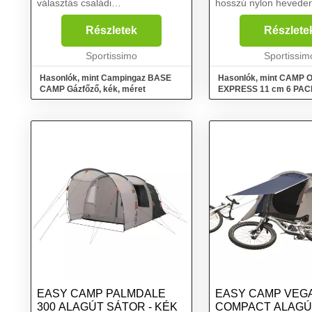
választás családi
hosszú nylon hevederr
kempingezésekhez. A két magas
CAMP márka abszolú
teljesítményű égőfej elegendő
bestsellere. Az Orbit 
Részletek
Részlete
helyet biztosít főzéshez....
teljes CAMP Orbit kar
Sportissimo
áll, melyek közül az al
Sportissim
Hasonlók, mint Campingaz BASE
Hasonlók, mint CAMP 
CAMP Gázfőző, kék, méret
EXPRESS 11 cm 6 PAC
szett, kék, méret
EASY CAMP PALMDALE
EASY CAMP VEGA
300 ALAGÚT SÁTOR - KÉK
COMPACT ALAGÚ