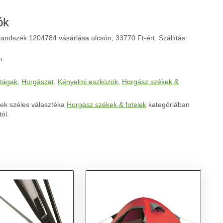
ók
andszék 1204784 vásárlása olcsón, 33770 Ft-ért. Szállítás:
p
tágak
,
Horgászat
,
Kényelmi eszközök
,
Horgász székek &
ek széles választéka
Horgász székek & fotelek
kategóriában
ól.