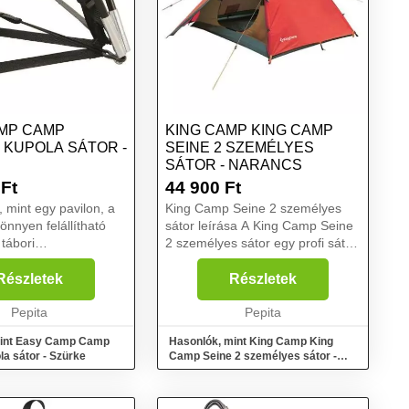
MP CAMP
KING CAMP KING CAMP
 KUPOLA SÁTOR -
SEINE 2 SZEMÉLYES
SÁTOR - NARANCS
Ft
44 900
Ft
, mint egy pavilon, a
King Camp Seine 2 személyes
önnyen felállítható
sátor leírása A King Camp Seine
tábori
2 személyes sátor egy profi sátor,
zal sokféleképpen
mely 2 fő részére lehet alkalmas
szabadtéri életet
a nyári kempingezések során.
Részletek
Részletek
. A nyitott, védett
Két rétegű anyagból készült,
s az alvásra és ...
Pepita
mely 5000 / 10...
Pepita
mint Easy Camp Camp
Hasonlók, mint King Camp King
la sátor - Szürke
Camp Seine 2 személyes sátor -
narancs