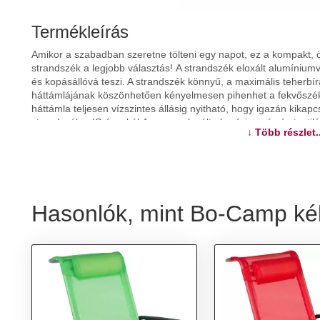
Termékleírás
Amikor a szabadban szeretne tölteni egy napot, ez a kompakt
strandszék a legjobb választás! A strandszék eloxált alumíniumvá
és kopásállóvá teszi. A strandszék könnyű, a maximális teherbír
háttámlájának köszönhetően kényelmesen pihenhet a fekvőszéken
háttámla teljesen vízszintes állásig nyitható, hogy igazán kikap
strandszéken!Színe: kékAnyaga: eloxált alumíniumváz és texti
↓ Több részlet..
x Ma)Mérete összecsukva: 72 x 59 x 18 cm (Ho x Szé x Ma)Ülőf
magassága: 60 cmÜlőfelület magassága: 22 cmSúly: 3 kgMaximáli
kartámaszokkalStabilizátorokkal az extra stabilitás érdekébenA h
állásig)Anyag: Poliészter: 100%
Hasonlók, mint Bo-Camp ké
További információk>>