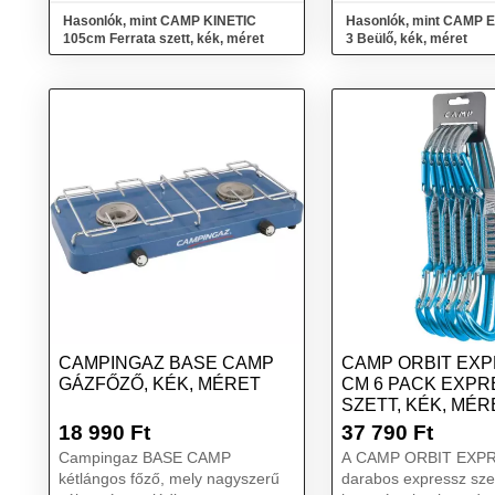
és mászófalakhoz ...
Hasonlók, mint CAMP KINETIC
Hasonlók, mint CAMP
105cm Ferrata szett, kék, méret
3 Beülő, kék, méret
CAMPINGAZ BASE CAMP
CAMP ORBIT EXP
GÁZFŐZŐ, KÉK, MÉRET
CM 6 PACK EXPR
SZETT, KÉK, MÉR
18 990
Ft
37 790
Ft
Campingaz BASE CAMP
A CAMP ORBIT EXPR
kétlángos főző, mely nagyszerű
darabos expressz sze