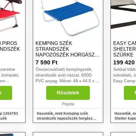
3 PIROS
KEMPING SZÉK
EASY CA
ANDSZÉK
STRANDSZÉK
SHELTER
NAPOZÓSZÉK HORGÁSZ
SZÜRKE
SZÉK KÉK
7 590
Ft
199 420
szeretne
Összecsukható kempingszék,
Sokkal több
a kompakt,
strandszék acél vázzal. 600D
sokoldalú, k
yen
PVC anyag. Méret: 48 x 44,5 x 52
Easy Camp 
strandszék
cm....
menedékház
A strandszék
élvezheti a 
k
Részletek
ttel és
egész nyáron
...
Pepita
lakótérrel é
mp 1204793
Hasonlók, mint Kemping szék
Hasonlók, 
szék
strandszék napozószék horgász
Shelter kupo
szék kék