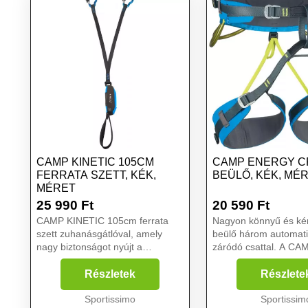
CAMP KINETIC 105CM
CAMP ENERGY C
FERRATA SZETT, KÉK,
BEÜLŐ, KÉK, MÉ
MÉRET
25 990
Ft
20 590
Ft
CAMP KINETIC 105cm ferrata
Nagyon könnyű és ké
szett zuhanásgátlóval, amely
beülő három automat
nagy biztonságot nyújt a
záródó csattal. A C
hegymászóknak. A ferrata szett
CR 3 beülő bármilyen
CAMP Nomad karabinerekkel van
mászáshoz megfelel.
Részletek
Részlete
felszerelve. A készlethez egy
Egyszerűsége révén
hordozózsák is tartozik....
Sportissimo
sziklafalakhoz, nagy
Sportissim