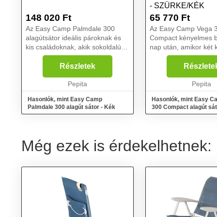
- SZÜRKE/KÉK
148 020
Ft
65 770
Ft
Az Easy Camp Palmdale 300
Az Easy Camp Vega 
alagútsátor ideális pároknak és
Compact kényelmes b
kis családoknak, akik sokoldalú
nap után, amikor két 
sátrat keresnek, nagyszerű
horizontokat fedeztek 
lakóterülettel, esőálló elülső
ideális a barátok szá
Részletek
Részlete
bejárattal és rengeteg
együtt élvezik a szaba
tárolóhellyel. Elegendő helye...
Pepita
kalandok szabadságát.
Pepita
Hasonlók, mint Easy Camp
Hasonlók, mint Easy C
Palmdale 300 alagút sátor - Kék
300 Compact alagút sát
Szürke/Kék
Még ezek is érdekelhetnek: