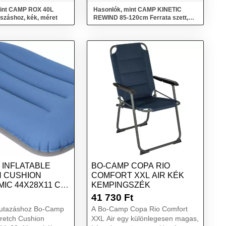
mint CAMP ROX 40L
Hasonlók, mint CAMP KINETIC
száshoz, kék, méret
REWIND 85-120cm Ferrata szett,
kék, méret
 INFLATABLE
BO-CAMP COPA RIO
 CUSHION
COMFORT XXL AIR KÉK
IC 44X28X11 CM
KEMPINGSZÉK
41 730
Ft
utazáshoz Bo-Camp
A Bo-Camp Copa Rio Comfort
Stretch Cushion
XXL Air egy különlegesen magas,