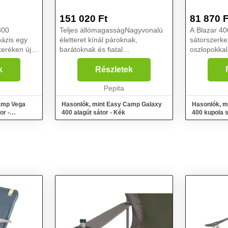
151 020
Ft
81 870
F
300
Teljes állómagasságNagyvonalú
A Blazar 40
ázis egy
életteret kínál pároknak,
sátorszerke
keréken új
barátoknak és fiatal
oszlopokkal
fel, és
családoknakRengeteg helyet
ember számá
mára, akik
kínál a kültéri berendezések
ideális páro
k
Részletek
dtéri
számáraA sötét falak és a
barátok szá
 Az ala...
mennyezet csökkentik a fényt és
Pepita
sátorpadlós 
lehetővé ...
amp Vega
Hasonlók, mint Easy Camp Galaxy
Hasonlók, m
or -
400 alagút sátor - Kék
400 kupola s