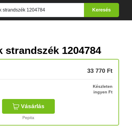
 strandszék 1204784
33 770
Ft
Készleten
ingyen Ft
Vásárlás
Pepita