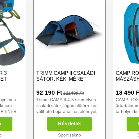
R 3
TRIMM CAMP II CSALÁDI
CAMP RO
RET
SÁTOR, KÉK, MÉRET
MÁSZÁSH
92 190
Ft
18 490
F
121490 Ft
nyelmes
Trimm CAMP II 4-5 személyes
CAMP ROX 4
ikusan
családi sátor, tágas előtérrel és
űrtartalomm
AMP ENERGY
váltható bejárattal, és előnnyel,
tárhelyet kí
 típusú
amit a kis sátrak kínálnak -
számára. A 
egyszerű és gyors felállítás. A
beülőt, más
k
Részletek
csomag tartozéka az előszoba
és egyéb a
obb távokhoz
o
lecsatolható ...
Sportissimo
pakolhatsz.