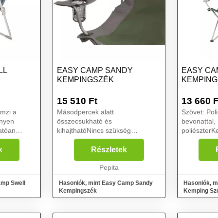
LL
EASY CAMP SANDY
EASY CA
KEMPINGSZÉK
KEMPING
15 510
Ft
13 660
F
emzi a
Másodpercek alatt
Szövet: Pol
nnyen
összecsukható és
bevonattal
atóan
kihajthatóNincs szükség
poliészterK
dizájnt
összeszerelésreKis súly és
65 x 93 cmM
d számára.
könnyű szállításSzállítótáskát
kg: 110Ülé
k
Részletek
5 cm Max.
tartalmaz Pohártartó a karfánPVC
cmSzín: Cs
magasság...
bevonatú, 100% poliészter
Pepita
kékCsomag 
anyagból készültAcél vá...
cmSúly: 3,1
amp Swell
Hasonlók, mint Easy Camp Sandy
Hasonlók, 
Kempingszék
Kemping Sz