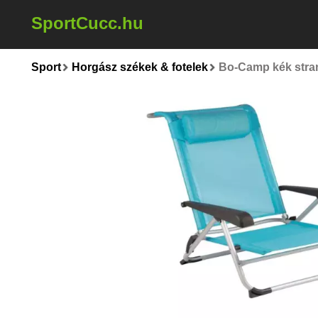
SportCucc.hu
Sport
Horgász székek & fotelek
Bo-Camp kék stra