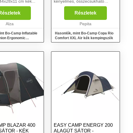
44x28x11 cm kék...
kényelmes, összecsukható
kempingszék, amely tökéletes a
kempingben, a strandon vagy a
Részletek
Részletek
kertben való pihenéshez. Az
Alza
összecsukható szék egyszerr...
Pepita
int Bo-Camp Inflatable
Hasonlók, mint Bo-Camp Copa Rio
hion Ergonomic
Comfort XXL Air kék kempingszék
m kék
MP BLAZAR 400
EASY CAMP ENERGY 200
SÁTOR - KÉK
ALAGÚT SÁTOR -