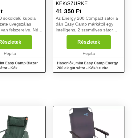
KÉK/SZÜRKE
t
41 350
Ft
0 sokoldalú kupola
Az Energy 200 Compact sátor a
zete üvegszálas
dán Easy Camp márkától egy
 van felszerelve. Négy
intelligens, 2 személyes sátor
ra kínál helyet -
mindazoknak, akik kerékpáron
k, fiatal családok és
szeretik felfedezni a világot. A
Részletek
Részletek
mára. A kivehető
sátor az utolsó részletig át van
előcsa...
Pepita
gondolva, ezért v...
Pepita
int Easy Camp Blazar
Hasonlók, mint Easy Camp Energy
átor - Kék
200 alagút sátor - Kék/szürke