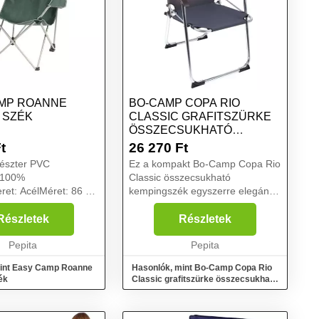
MP ROANNE
BO-CAMP COPA RIO
 SZÉK
CLASSIC GRAFITSZÜRKE
ÖSSZECSUKHATÓ
KEMPINGSZÉK
t
26 270
Ft
iészter PVC
Ez a kompakt Bo-Camp Copa Rio
, 100%
Classic összecsukható
eret: AcélMéret: 86 x
kempingszék egyszerre elegáns,
aximális terhelés,
kényelmes és praktikus. Ideális a
s magasság: 43
pihenéshez a tengerparton, a
Részletek
Részletek
endes-óceáni
kempingben vagy a parkban. A
méret: 19 x 12 x 100
Pepita
kempingszék strapabíró és...
Pepita
 kgNéhá...
mint Easy Camp Roanne
Hasonlók, mint Bo-Camp Copa Rio
ék
Classic grafitszürke összecsukható
kempingszék