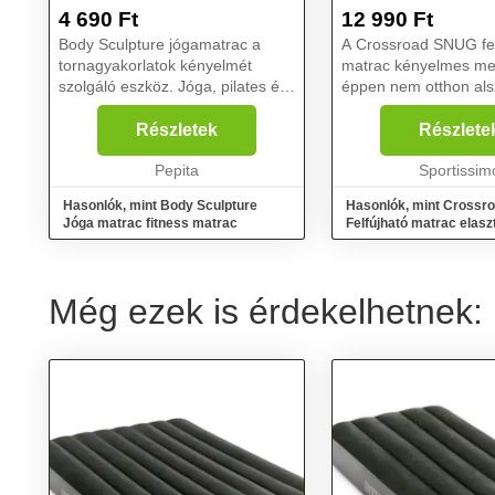
SZÜRKE, MÉRET
4 690
Ft
12 990
Ft
Body Sculpture jógamatrac a
A Crossroad SNUG fel
tornagyakorlatok kényelmét
matrac kényelmes me
szolgáló eszköz. Jóga, pilates és
éppen nem otthon alsz
különböző talajgyakorlatok
elasztikus anyagból ké
végzését, kényelmét segíti elő.
szélesebb, mint a h
Részletek
Részlete
Könnyen tisztítható. A szállítása
matracok....
praktikus: Felteke...
Pepita
Sportissim
Hasonlók, mint Body Sculpture
Hasonlók, mint Cross
Jóga matrac fitness matrac
Felfújható matrac elasz
felülettel, szürke, méret
Még ezek is érdekelhetnek: