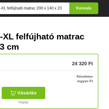
XL felfújható matrac
23 cm
24 320
Ft
Készleten
ingyen Ft
Vásárlás
Pepita