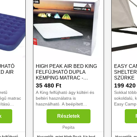
JHATÓ
HIGH PEAK AIR BED KING
EASY CA
D AIR
FELFÚJHATÓ DUPLA
SHELTER
KEMPING MATRAC -
SZÜRKE
SZÜRKE
35 480
Ft
199 420
retű
A King felfújható ágy kültéri és
Sokkal több
ségű matrac
beltéri használatra is
sokoldalú, k
rítású
használható. A beépített
Easy Camp 
llal, kül- és
szivattyúval könnyedén és
menedékház
 belső
gyorsan felfújhatja a
élvezheti a 
k
Részletek
napozóágyat. A kellemes felület
egész nyáron
szönhetően
garantálja a csendes és
Pepita
lakótérrel é
kényelmes alvás...