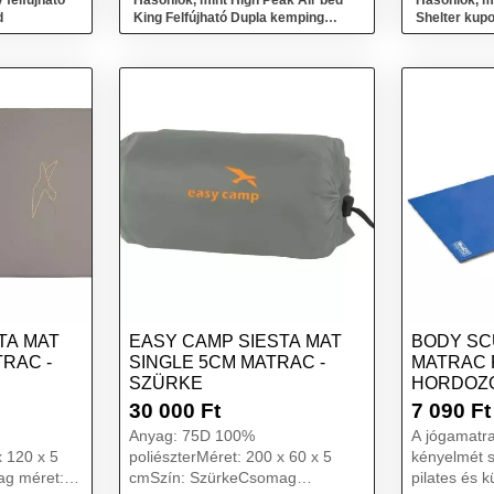
 felfújható
Hasonlók, mint High Peak Air bed
Hasonlók, 
d
King Felfújható Dupla kemping
Shelter kupo
matrac - Szürke
TA MAT
EASY CAMP SIESTA MAT
BODY SC
RAC -
SINGLE 5CM MATRAC -
MATRAC 
SZÜRKE
HORDOZÓ
30 000
Ft
7 090
Ft
Anyag: 75D 100%
A jógamatra
x 120 x 5
poliészterMéret: 200 x 60 x 5
kényelmét s
g méret:
cmSzín: SzürkeCsomag
pilates és 