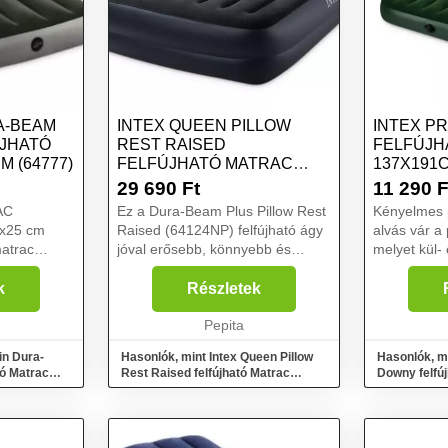
A-BEAM
INTEX QUEEN PILLOW
INTEX P
ÚJHATÓ
REST RAISED
FELFÚJH
 (64777)
FELFÚJHATÓ MATRAC
137X191
152X203CM (64124NP)
29 690
Ft
11 290
F
AC
Ez a Dura-Beam Plus Pillow Rest
Kényelmes 
Raised (64124NP) felfújható ágy
alvás vár a
atrac
jóval erősebb, könnyebb és
melyet kül- 
mára.
kényelmesebb a hagyományos
használatb
yagból
felfújható ágyaknál, így
és gyorsan 
k
Részletek
 tapintású,
stresszmentes alvásélményt
személy sz
borított.
biztosít. A felfújható matrac ...
Pepita
kényelmes p
in Dura-
Hasonlók, mint Intex Queen Pillow
Hasonlók, mi
tó Matrac
Rest Raised felfújható Matrac
Downy felfú
152x203cm (64124NP)
137x191cm