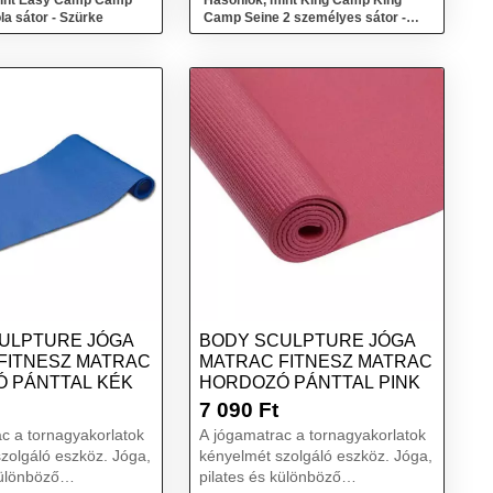
mint Easy Camp Camp
Hasonlók, mint King Camp King
la sátor - Szürke
Camp Seine 2 személyes sátor -
narancs
ULPTURE JÓGA
BODY SCULPTURE JÓGA
FITNESZ MATRAC
MATRAC FITNESZ MATRAC
 PÁNTTAL KÉK
HORDOZÓ PÁNTTAL PINK
7 090
Ft
c a tornagyakorlatok
A jógamatrac a tornagyakorlatok
zolgáló eszköz. Jóga,
kényelmét szolgáló eszköz. Jóga,
különböző
pilates és különböző