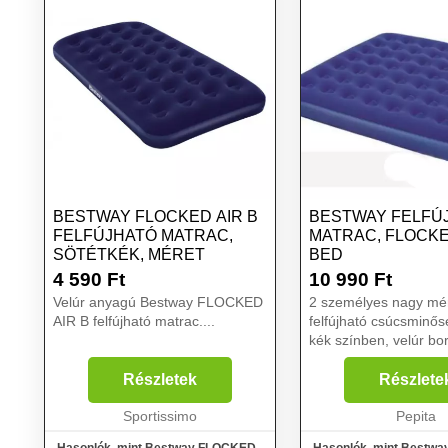
BESTWAY FLOCKED AIR B
BESTWAY FELFÚ
FELFÚJHATÓ MATRAC,
MATRAC, FLOCKE
SÖTÉTKÉK, MÉRET
BED
4 590
Ft
10 990
Ft
Velúr anyagú Bestway FLOCKED
2 személyes nagy mé
AIR B felfújható matrac....
felfújható csúcsminő
kék színben, velúr bo
fekvőfelülettel, oldal fa
beltéri használatra. A
Részletek
Részlete
merevítéseknek és
Sportissimo
levegőkamráknak kö
Pepita
o...