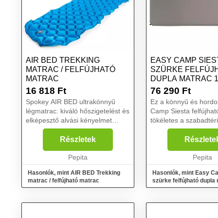
AIR BED TREKKING
EASY CAMP SIES
MATRAC / FELFÚJHATÓ
SZÜRKE FELFÚJ
MATRAC
DUPLA MATRAC 1
16 818
Ft
76 290
Ft
Spokey AIR BED ultrakönnyű
Ez a könnyű és hordo
légmatrac: kiváló hőszigetelést és
Camp Siesta felfújhat
elképesztő alvási kényelmet
tökéletes a szabadtéri
biztosít - vele otthonosan fogod
rendezvényekhez. A
érezni magad, rendkívül könnyű
kempingmatrac néhány
Részletek
Részlete
(635 g), praktikus huzatba
felfújható. Nyitott cell
csomagolva, összeha...
Pepita
habszerkezettel rende
Pepita
leggyors...
Hasonlók, mint AIR BED Trekking
Hasonlók, mint Easy C
matrac / felfújható matrac
szürke felfújható dupla
cm