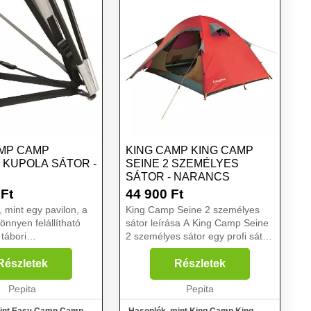
MP CAMP
KING CAMP KING CAMP
 KUPOLA SÁTOR -
SEINE 2 SZEMÉLYES
SÁTOR - NARANCS
Ft
44 900
Ft
, mint egy pavilon, a
King Camp Seine 2 személyes
önnyen felállítható
sátor leírása A King Camp Seine
tábori
2 személyes sátor egy profi sátor,
zal sokféleképpen
mely 2 fő részére lehet alkalmas
szabadtéri életet
a nyári kempingezések során.
Részletek
Részletek
. A nyitott, védett
Két rétegű anyagból készült,
s az alvásra és ...
Pepita
mely 5000 / 10...
Pepita