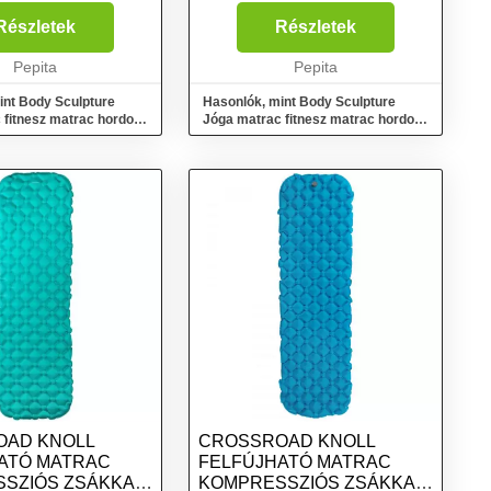
latok végzését,
talajgyakorlatok végzését,
egíti elő. Könnyen
kényelmét segíti elő. Könnyen
Részletek
Részletek
A szállítása praktikus:
tisztítható. A szállítása praktikus:
tán egy ...
Pepita
Feltekerés után egy ...
Pepita
int Body Sculpture
Hasonlók, mint Body Sculpture
 fitnesz matrac hordozó
Jóga matrac fitnesz matrac hordozó
pánttal pink
OAD KNOLL
CROSSROAD KNOLL
ATÓ MATRAC
FELFÚJHATÓ MATRAC
SZIÓS ZSÁKKAL,
KOMPRESSZIÓS ZSÁKKAL,