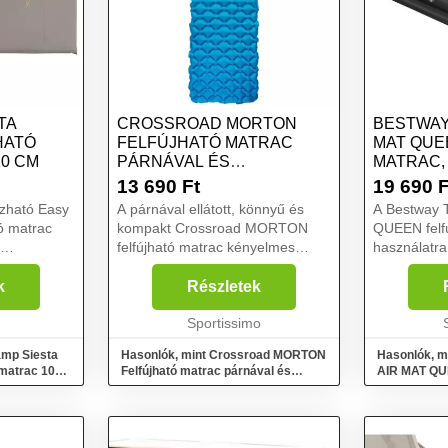
TA
CROSSROAD MORTON
BESTWAY
HATÓ
FELFÚJHATÓ MATRAC
MAT QUE
0 CM
PÁRNÁVAL ÉS
MATRAC,
FELFÚJHATÓ ZSÁKKAL,
13 690
Ft
19 690
F
KÉK, MÉRET
zható Easy
A párnával ellátott, könnyű és
A Bestway
ó matrac
kompakt Crossroad MORTON
QUEEN felfú
felfújható matrac kényelmes
használatra
alvást garantál. Egy felfújható
beépített, 
 perc alatt
zsák is tartozik hozzá, mellyel
perc alatt fe
k
Részletek
ás
matracot gyorsan és könnyen
Tritech™ b
lkezik a
felfújhatod....
Sportissimo
44%-kal elle
amp Siesta
Hasonlók, mint Crossroad MORTON
Hasonlók, m
 matrac 10
Felfújható matrac párnával és
AIR MAT QUE
felfújható zsákkal, kék, méret
szürke, mér