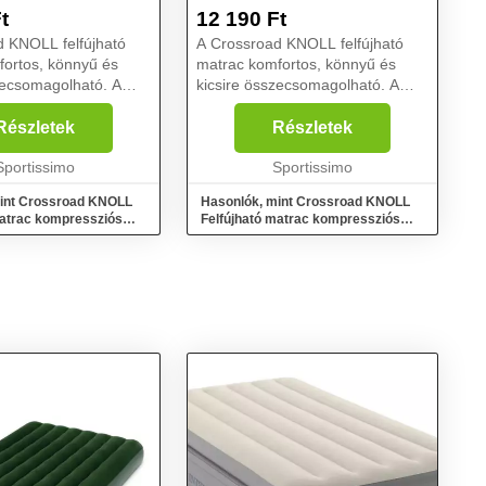
ZÖLD, MÉRET
KÉK, MÉRET
t
12 190
Ft
d KNOLL felfújható
A Crossroad KNOLL felfújható
ortos, könnyű és
matrac komfortos, könnyű és
zecsomagolható. A
kicsire összecsomagolható. A
s zsák segítségével
kompressziós zsák segítségével
önnyen felfújható....
gyorsan és könnyen felfújható....
Részletek
Részletek
Sportissimo
Sportissimo
int Crossroad KNOLL
Hasonlók, mint Crossroad KNOLL
matrac kompressziós
Felfújható matrac kompressziós
ágoszöld, méret
zsákkal, kék, méret