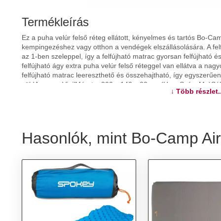
Termékleírás
Ez a puha velúr felső réteg ellátott, kényelmes és tartós Bo-Cam
kempingezéshez vagy otthon a vendégek elszállásolására. A felfú
az 1-ben szeleppel, így a felfújható matrac gyorsan felfújható é
felfújható ágy extra puha velúr felső réteggel van ellátva a n
felfújható matrac leereszthető és összehajtható, így egyszerűe
zöldAnyaga: VinilMérete: 200 x 140 x 23 cm (Ho x Szé x Ma)Súl
↓ Több részlet..
További információk>>
Hasonlók, mint Bo-Camp Air-