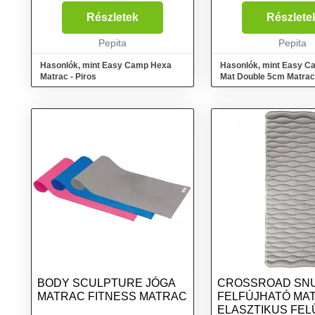
élethez. Tökéletes fesztiválokhoz,
63 x 23 cmSúly: 3200
alváshoz vagy kempinghez. A
szelep rendszerTarto
Részletek
Részlete
matrac beépített szivattyúval
táskaKönnyen felfújha
rendelkezik. Így é...
Pepita
leereszthetőPuha any
Pepita
kényelem és a zajme.
Hasonlók, mint Easy Camp Hexa
Hasonlók, mint Easy C
Matrac - Piros
Mat Double 5cm Matrac
BODY SCULPTURE JÓGA
CROSSROAD SN
MATRAC FITNESS MATRAC
FELFÚJHATÓ MA
ELASZTIKUS FEL