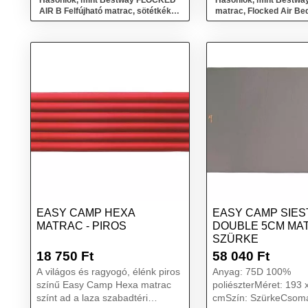
Hasonlók, mint Bestway FLOCKED
Hasonlók, mint Bestway
AIR B Felfújható matrac, sötétkék,
matrac, Flocked Air Be
méret
EASY CAMP HEXA
EASY CAMP SIES
MATRAC - PIROS
DOUBLE 5CM MAT
SZÜRKE
18 750
Ft
58 040
Ft
A világos és ragyogó, élénk piros
Anyag: 75D 100%
színű Easy Camp Hexa matrac
poliészterMéret: 193 
színt ad a laza szabadtéri
cmSzín: SzürkeCsoma