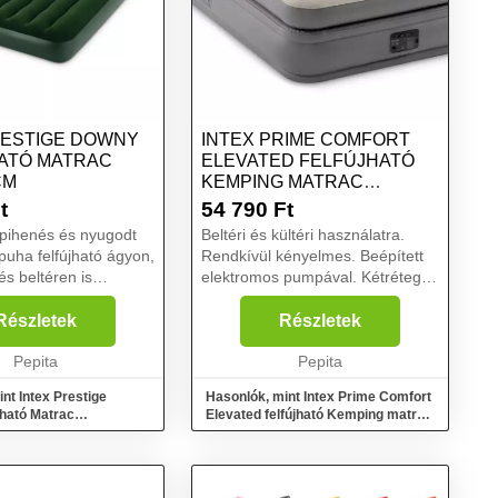
RESTIGE DOWNY
INTEX PRIME COMFORT
ATÓ MATRAC
ELEVATED FELFÚJHATÓ
CM
KEMPING MATRAC
152X203X51...
t
54 790
Ft
pihenés és nyugodt
Beltéri és kültéri használatra.
 puha felfújható ágyon,
Rendkívül kényelmes. Beépített
és beltéren is
elektromos pumpával. Kétrétegű
a vehetsz. A könnyen
Fiber-Tech belső szerkezet.
felfújható ágy két
Kompakt, egyszerűen kezelhető
Részletek
Részletek
ámára nyújt egyszerre
és szállítható. Hordtáska. Beltéri
ihené...
Pepita
és kült...
Pepita
nt Intex Prestige
Hasonlók, mint Intex Prime Comfort
jható Matrac
Elevated felfújható Kemping matrac
152x203x51...