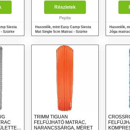
 gEgyszerű
méret: 27 x 19 cmSúly: 1710
talajgyakor
zék
gEgyszerű szelep
kényelmét s
k
Részletek
tó /
rendszerTartozék táskaKönnyen
tisztítható. 
ag a
felfújható /
Pepita
Feltekerés u
..
leereszthetőPuha anyag a
amp Siesta
Hasonlók, mint Easy Camp Siesta
Hasonlók, m
kényelem és a zajmen...
 - Szürke
Mat Single 5cm Matrac - Szürke
Jóga matrac
pánttal kék
UG
TRIMM TIGUAN
CROSSR
TRAC
FELFÚJHATÓ MATRAC,
FELFÚJH
ÜLETTEL,
NARANCSSÁRGA, MÉRET
KOMPRES