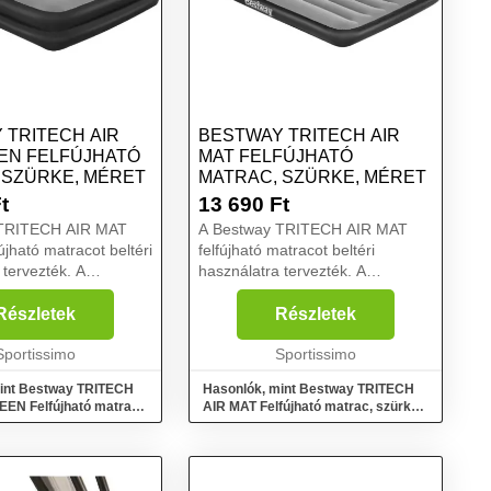
 TRITECH AIR
BESTWAY TRITECH AIR
EN FELFÚJHATÓ
MAT FELFÚJHATÓ
 SZÜRKE, MÉRET
MATRAC, SZÜRKE, MÉRET
t
13 690
Ft
 TRITECH AIR MAT
A Bestway TRITECH AIR MAT
jható matracot beltéri
felfújható matracot beltéri
 tervezték. A
használatra tervezték. A
220-240 V-os pumpa 4
beépített, 220-240 V-os pumpa 2-
lfújja az ágyat. A
3 perc alatt felfújja az ágyat. A
Részletek
Részletek
első támasztórendszer
Tritech™ belső támasztórendszer
nállób...
Sportissimo
44%-kal ellenállóbb a ...
Sportissimo
int Bestway TRITECH
Hasonlók, mint Bestway TRITECH
EN Felfújható matrac,
AIR MAT Felfújható matrac, szürke,
et
méret