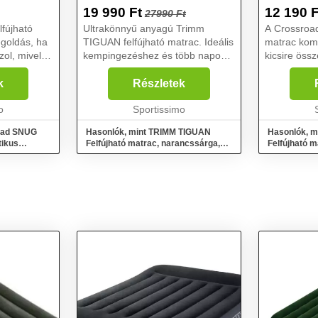
VILÁGOS
19 990
Ft
12 190
F
27990 Ft
fújható
Ultrakönnyű anyagú Trimm
A Crossroa
goldás, ha
TIGUAN felfújható matrac. Ideális
matrac komf
ol, mivel
kempingezéshez és több napos
kicsire öss
szült, és
túrázáshoz....
kompresszió
agyományos
gyorsan és k
k
Részletek
o
Sportissimo
road SNUG
Hasonlók, mint TRIMM TIGUAN
Hasonlók, m
tikus
Felfújható matrac, narancssárga,
Felfújható 
méret
zsákkal, vil