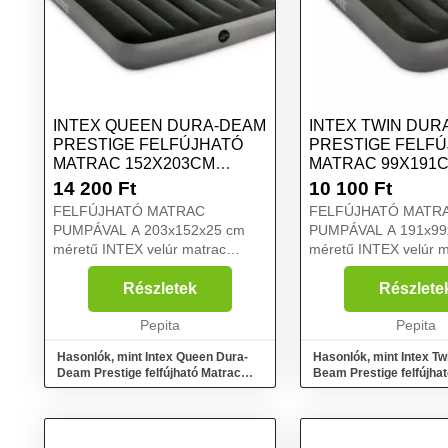
INTEX QUEEN DURA-DEAM
INTEX TWIN DUR
PRESTIGE FELFÚJHATÓ
PRESTIGE FELF
MATRAC 152X203CM
MATRAC 99X191CM
(64779)
14 200
Ft
10 100
Ft
FELFÚJHATÓ MATRAC
FELFÚJHATÓ MATR
PUMPÁVAL A 203x152x25 cm
PUMPÁVAL A 191x99x25 cm
méretű INTEX velúr matrac
méretű INTEX velúr m
ideális 2 személy pihenéséhez.
ideális 1 személy szá
Robusztus PVC műanyagból
Robusztus PVC műan
Részletek
Részlete
készült, felül kellemes tapintású,
készült, felül kellemes
vízálló velúr anyaggal borított.
Pepita
vízálló velúr anyaggal 
Pepita
Mindez ...
Mindez kell...
Hasonlók, mint Intex Queen Dura-
Hasonlók, mint Intex Tw
Deam Prestige felfújható Matrac
Beam Prestige felfújha
152x203cm (64779)
99x191cm (64777)