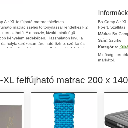
Informáci
p Air-XL felfújható matrac tökéletes
Bo-Camp Air-XL 
jható matrac széles töltőnyílással rendelkezik 2
Ft-ért. Szállítás:
s leereszthető. A masszív, kiváló minőségű
Márka:
Bo-Cam
agyobb kényelem érdekében. Használaton kívül a
Szín:
Szürke
n és helytakarékosan tárolható.Színe: szürke és
Kategória:
Külté
ya: 2,9 kg2 az 1-ben szelepPuha velúr felső réteg
. ↓
Minőségi termék
márkától.
XL felfújható matrac 200 x 140