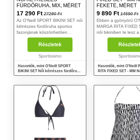
FÜRDŐRUHA, MIX, MÉRET
FEKETE, MÉRET
17 290
Ft
9 890
Ft
27290 Ft
14590 Ft
Az O'Neill SPORT BIKINI SET női
Ebben a gyönyörű O'N
kétrészes fürdőruha sportos
MARGA RITA FIXED 
fazonjának köszönhetően
női bikiniben te lesz a
bármilyen vízi tevékenységhez
királynője! Háromszö
ideális. A sportmelltartó stílusú
kosara és klasszikus 
Részletek
Részlete
felső állítható vállpántokkal és
megoldása csodás dek
kivehető párnákkal ...
Sportissimo
varázsol, míg a köze
Sportissim
takarás...
Hasonlók, mint O'Neill SPORT
Hasonlók, mint O'Neil
BIKINI SET Női kétrészes fürdőruha,
RITA FIXED SET - MM Női
mix, méret
fekete, méret