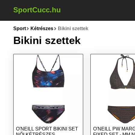
SportCucc.hu
Sport
Kétrészes
Bikini szettek
Bikini szettek
O'NEILL SPORT BIKINI SET
O'NEILL PW MARGA R
NŐI KÉTRÉSZES
FIXED SET - MM NŐ