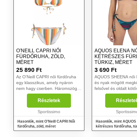
O'NEILL CAPRI NŐI
AQUOS ELENA NŐ
FÜRDŐRUHA, ZÖLD,
KÉTRÉSZES FÜR
MÉRET
TÜRKIZ, MÉRET
25 890
Ft
3 690
Ft
Az O'Neill CAPRI női fürdőruha
AQUOS SHEENA női bi
egy klasszikus, amely nyáron
és nyak mögött megk
nem hagy cserben. Háromszög
felsővel és oldalt kötő
alakú kosarakkal rendelkezik,
Háromszög alakú kos
kivehető párnázással, mérete
kivehető párnával van 
Részletek
Részlete
pedig húzózsinórral állítható.
Ideális a nyári fürdőz
Alsórésze középmagas d...
Sportissimo
Sportissim
Hasonlók, mint O'Neill CAPRI Női
Hasonlók, mint AQUOS
fürdőruha, zöld, méret
kétrészes fürdőruha, tü