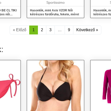
o
Sportissimo
 BE CL TIKI
Hasonlók, mint Axis VZOR Női
Hasonlók, m
zes női
kétrészes fürdőruha, fekete, méret
kétrészes fü
« Előző
1
2
3
…
9
Következő »
k: