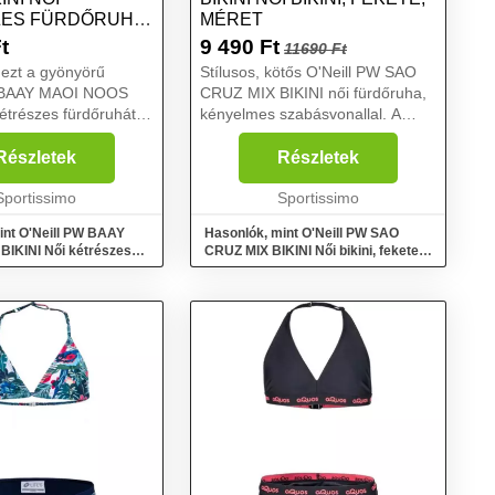
ES FÜRDŐRUHA,
MÉRET
MÉRET
t
9 490
Ft
11690 Ft
ezt a gyönyörű
Stílusos, kötős O'Neill PW SAO
W BAAY MAOI NOOS
CRUZ MIX BIKINI női fürdőruha,
kétrészes fürdőruhát,
kényelmes szabásvonallal. A
lálló, gyorsan
nagyobb kényelem érdekében
perDry anyagból
gyorsan száradó HyperDry
Részletek
Részletek
y még egy hosszú
technológiával is rendelkezik,
án is gyorsan
Sportissimo
tehát fürdés után hamar meg...
Sportissimo
...
int O'Neill PW BAAY
Hasonlók, mint O'Neill PW SAO
IKINI Női kétrészes
CRUZ MIX BIKINI Női bikini, fekete,
iros, méret
méret