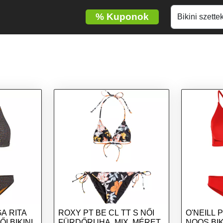
%
Kuponok
ITA
ROXY PT BE CL TT S NŐI
O'NEILL 
I BIKINI,
FÜRDŐRUHA, MIX, MÉRET
NOOS BIK