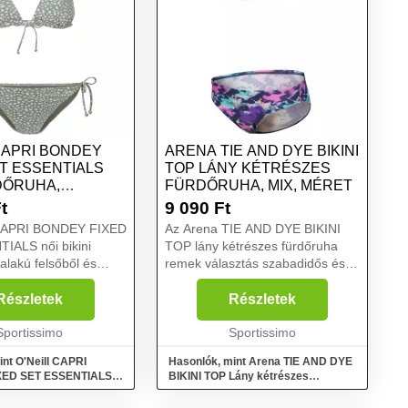
CAPRI BONDEY
ARENA TIE AND DYE BIKINI
ET ESSENTIALS
TOP LÁNY KÉTRÉSZES
DŐRUHA,
FÜRDŐRUHA, MIX, MÉRET
ZÖLD, MÉRET
t
9 090
Ft
 CAPRI BONDEY FIXED
Az Arena TIE AND DYE BIKINI
IALS női bikini
TOP lány kétrészes fürdőruha
lakú felsőből és
remek választás szabadidős és
sóból áll. A melltartó
alkalmi úszók számára. Anyaga
rnákkal, hátsó
ellenáll a klórnak és gyorsan
Részletek
Részletek
l és fémelemekkel
szárad. A hozzáadott elasztánnak
 Az alsó jó tak...
Sportissimo
köszönhetően tökélet...
Sportissimo
int O'Neill CAPRI
Hasonlók, mint Arena TIE AND DYE
XED SET ESSENTIALS
BIKINI TOP Lány kétrészes
a, világoszöld, méret
fürdőruha, mix, méret