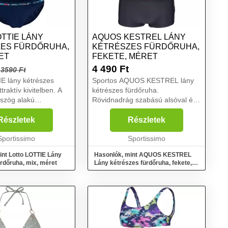
OTTIE LÁNY
AQUOS KESTREL LÁNY
ES FÜRDŐRUHA,
KÉTRÉSZES FÜRDŐRUHA,
ET
FEKETE, MÉRET
4 490
Ft
3590 Ft
E lány kétrészes
Sportos AQUOS KESTREL lány
traktív kivitelben. A
kétrészes fürdőruha.
szög alakú
Rövidnadrág szabású alsóval és
készült és hátul
háromszög alakú felsővel
 be. A zsinór hossza
rendelkezik. A nyár
Részletek
Részletek
t igazítható, hogy a
elengedhetetlen darabja....
esen álljo...
Sportissimo
Sportissimo
int Lotto LOTTIE Lány
Hasonlók, mint AQUOS KESTREL
rdőruha, mix, méret
Lány kétrészes fürdőruha, fekete,
méret