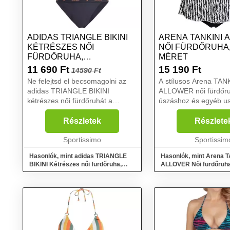
ADIDAS TRIANGLE BIKINI
ARENA TANKINI 
KÉTRÉSZES NŐI
NŐI FÜRDŐRUHA,
FÜRDŐRUHA,
MÉRET
SÖTÉTSZÜRKE, MÉRET
11 690
Ft
15 190
Ft
14590 Ft
Ne felejtsd el becsomagolni az
A stílusos Arena TAN
adidas TRIANGLE BIKINI
ALLOWER női fürdőruh
kétrészes női fürdőruhát a
úszáshoz és egyéb us
strandtáskádba a törölköződdel
strandtevékenységek
és a naptejjel együtt. A Badge of
fürdőruha gyorsan sz
Részletek
Részlete
Sport logó a háromszög alakú
klórálló anyagból kész
fürdőruha felsőn és a szí...
Sportissimo
elasztánnal, amely ke
Sportissim
tapintá...
Hasonlók, mint adidas TRIANGLE
Hasonlók, mint Arena 
BIKINI Kétrészes női fürdőruha,
ALLOVER Női fürdőruha,
sötétszürke, méret
méret