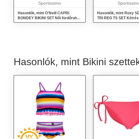
hátul...
Sportissimo
Sportissim
Hasonlók, mint O'Neill CAPRI
Hasonlók, mint Roxy SD
BONDEY BIKINI SET Női fürdőruha,
TRI REG TS SET Kétrés
mix, méret
fürdőruha, lazac, méret
Hasonlók, mint Bikini szette