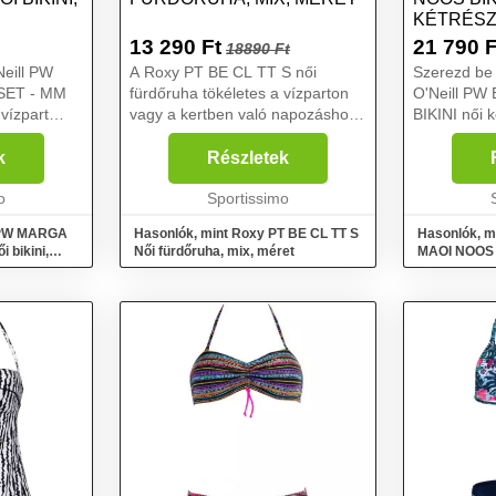
KÉTRÉSZ
PIROS, 
13 290
Ft
21 790
F
18890 Ft
eill PW
A Roxy PT BE CL TT S női
Szerezd be 
SET - MM
fürdőruha tökéletes a vízparton
O'Neill P
 vízpart
vagy a kertben való napozáshoz.
BIKINI női 
g alakú
A zsinóroknak köszönhetően a
mely egyedü
kötős
méretét a testalkatodhoz
száradó Hy
k
Részletek
oltázst
igazíthatod. Ne habozz tehát, és
készült, íg
pes
o
nyűgözz le mindenkit a v...
Sportissimo
fürdőzés ut
megszárads
l PW MARGA
Hasonlók, mint Roxy PT BE CL TT S
Hasonlók, m
 bikini,
Női fürdőruha, mix, méret
MAOI NOOS B
fürdőruha, p