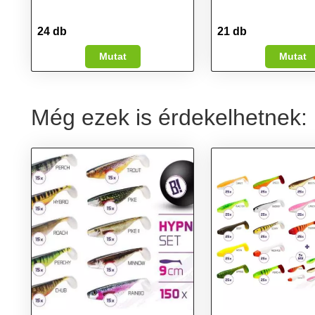
24 db
21 db
Mutat
Mutat
Még ezek is érdekelhetnek: