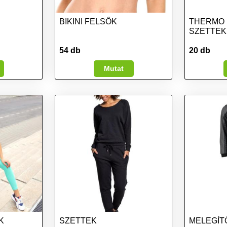
BIKINI FELSŐK
THERMO 
SZETTEK
54 db
20 db
Mutat
K
SZETTEK
MELEGÍT