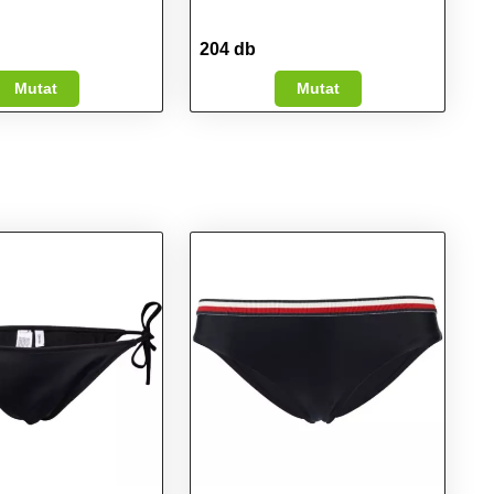
204 db
Mutat
Mutat