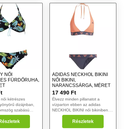
TY NŐI
ADIDAS NECKHOL BIKINI
ES FÜRDŐRUHA,
NŐI BIKINI,
ET
NARANCSSÁRGA, MÉRET
t
17 490
Ft
női kétrészes
Élvezz minden pillanatot a
yönyörű dizájnban,
vízparton ebben az adidas
romszög szabású
NECKHOL BIKINI női bikiniben.
 kötőnek köszönhetően
Nyakbakötős kialakításának
szkedik....
köszönhetően tökéletesen
Részletek
Részletek
illeszkedik. A klórálló sztreccs