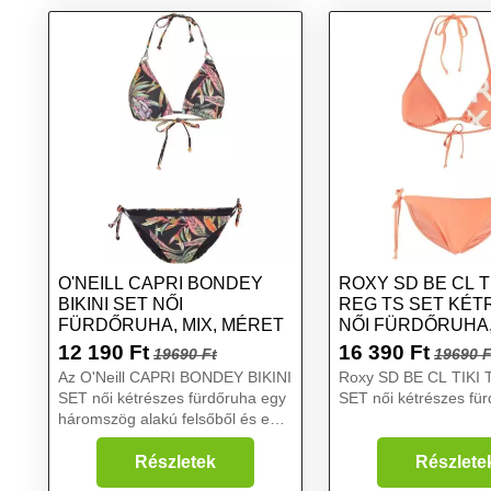
O'NEILL CAPRI BONDEY
ROXY SD BE CL TI
BIKINI SET NŐI
REG TS SET KÉT
FÜRDŐRUHA, MIX, MÉRET
NŐI FÜRDŐRUHA,
MÉRET
12 190
Ft
16 390
Ft
19690 Ft
19690 F
Az O'Neill CAPRI BONDEY BIKINI
Roxy SD BE CL TIKI 
SET női kétrészes fürdőruha egy
SET női kétrészes für
háromszög alakú felsőből és egy
középmagas alsóból áll. A párnák
kivehetők a kosarakból, az alsó
Részletek
Részlete
közepes takarást biztosít. A felső