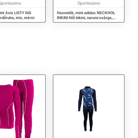
Sportissimo
anyag biztosítja a
Sportissimo
mozgásszabads...
int Axis LISTY Női
Hasonlók, mint adidas NECKHOL
rdőruha, mix, méret
BIKINI Női bikini, narancssárga,
méret