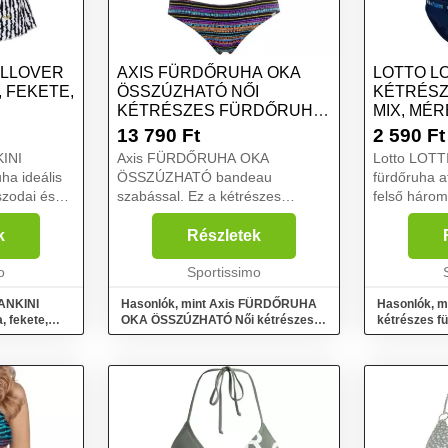
ALLOVER
AXIS FÜRDŐRUHA OKA
LOTTO L
 FEKETE,
ÖSSZÚZHATÓ NŐI
KÉTRÉSZ
KÉTRÉSZES FÜRDŐRUHA,
MIX, MÉR
MIX, MÉRET
13 790
Ft
2 590
Ft
KINI
Axis FÜRDŐRUHA OKA
Lotto LOTTI
a ideális
ÖSSZÚZHATÓ bandeau
fürdőruha at
zodai és
szabással. Ez a kétrészes
felső három
hez. A
fürdőruha bevarrt kosarakkal és
kosarakkal 
áradó és
lecsatolható vállpánttal készült. A
kapcsolható
k
Részletek
ült
felső középen zsinórral
igény szerin
llemes
o
összehúzható....
Sportissimo
felső tökélet
TANKINI
Hasonlók, mint Axis FÜRDŐRUHA
Hasonlók, m
 fekete,
OKA ÖSSZÚZHATÓ Női kétrészes
kétrészes fü
fürdőruha, mix, méret