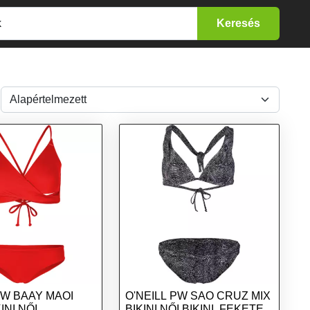
PW BAAY MAOI
O'NEILL PW SAO CRUZ MIX
INI NŐI
BIKINI NŐI BIKINI, FEKETE,