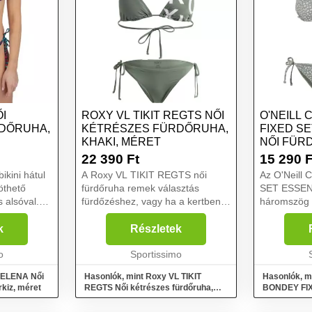
I
ROXY VL TIKIT REGTS NŐI
O'NEILL 
DŐRUHA,
KÉTRÉSZES FÜRDŐRUHA,
FIXED S
KHAKI, MÉRET
NŐI FÜR
VILÁGOS
22 390
Ft
15 290
F
kini hátul
A Roxy VL TIKIT REGTS női
Az O'Neill
öthető
fürdőruha remek választás
SET ESSENT
s alsóval.
fürdőzéshez, vagy ha a kertben
háromszög a
ara
napozol. A kötőknek
kényelmes al
ellátva.
köszönhetően méretét igény
kivehető pá
k
Részletek
ésekhez....
szerint szabályozhatod. Ne
megkötésse
o
habozz, és idén nyáron viseld ezt
Sportissimo
rendelkezik.
a trendi ...
 ELENA Női
Hasonlók, mint Roxy VL TIKIT
Hasonlók, m
rkiz, méret
REGTS Női kétrészes fürdőruha,
BONDEY FI
khaki, méret
Női fürdőruh