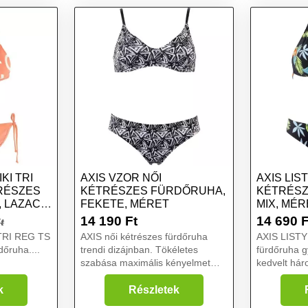
KI TRI
AXIS VZOR NŐI
AXIS LIS
RÉSZES
KÉTRÉSZES FÜRDŐRUHA,
KÉTRÉSZ
 LAZAC,
FEKETE, MÉRET
MIX, MÉR
14 190
Ft
14 690
F
t
TRI REG TS
AXIS női kétrészes fürdőruha
AXIS LISTY 
dőruha....
trendi dizájnban. Tökéletes
fürdőruha g
szabása maximális kényelmet
kedvelt há
biztosít a nyaralás során....
felsővel. A
remekül ille
k
Részletek