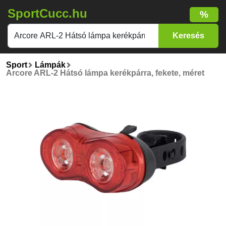
SportCucc.hu
%
Sport
Lámpák
Arcore ARL-2 Hátsó lámpa kerékpárra, fekete, méret