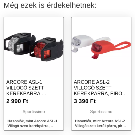
Még ezek is érdekelhetnek:
ARCORE ASL-1
ARCORE ASL-2
VILLOGÓ SZETT
VILLOGÓ SZETT
KERÉKPÁRRA,
KERÉKPÁRRA, PIROS,
FEKETE, MÉRET
MÉRET
2 990
Ft
3 390
Ft
Sportissimo
Sportissimo
Hasonlók, mint Arcore ASL-1
Hasonlók, mint Arcore ASL-2
Villogó szett kerékpárra,
Villogó szett kerékpárra, piros,
fekete, méret
méret