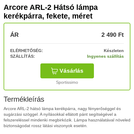
Arcore ARL-2 Hátsó lámpa
kerékpárra, fekete, méret
ÁR
2 490
Ft
ELÉRHETŐSÉG:
Készleten
SZÁLLÍTÁS:
Ingyenes szállítás
Vásárlás
Sportissimo
Termékleírás
Arcore ARL-2 hátsó lámpa kerékpárra, nagy fényerőséggel és
sugárzási szöggel. A nyílásokkal ellátott pánt segítségével a
felszereléssel mindenki megbirkózik. Lámpa használatával növeled
biztonságodat rossz látási viszonyok esetén.