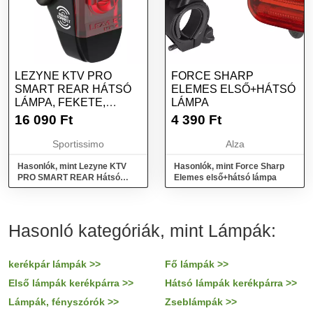
LEZYNE KTV PRO
FORCE SHARP
SMART REAR HÁTSÓ
ELEMES ELSŐ+HÁTSÓ
LÁMPA, FEKETE,
LÁMPA
MÉRET
16 090
Ft
4 390
Ft
Sportissimo
Alza
Hasonlók, mint Lezyne KTV
Hasonlók, mint Force Sharp
PRO SMART REAR Hátsó
Elemes első+hátsó lámpa
lámpa, fekete, méret
Hasonló kategóriák, mint Lámpák:
kerékpár lámpák >>
Fő lámpák >>
Első lámpák kerékpárra >>
Hátsó lámpák kerékpárra >>
Lámpák, fényszórók >>
Zseblámpák >>