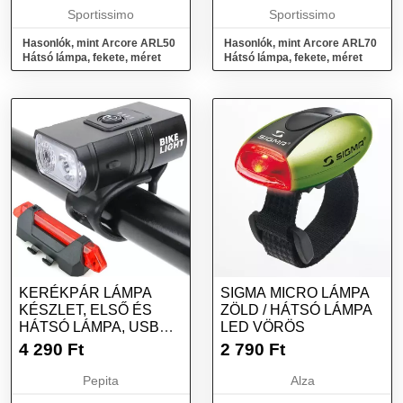
Sportissimo
Sportissimo
Hasonlók, mint Arcore ARL50
Hasonlók, mint Arcore ARL70
Hátsó lámpa, fekete, méret
Hátsó lámpa, fekete, méret
KERÉKPÁR LÁMPA
SIGMA MICRO LÁMPA
KÉSZLET, ELSŐ ÉS
ZÖLD / HÁTSÓ LÁMPA
HÁTSÓ LÁMPA, USB
LED VÖRÖS
TÖLTÉS, FEKETE
4 290
Ft
2 790
Ft
Pepita
Alza