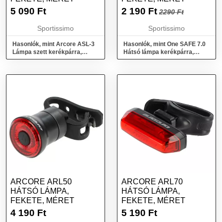
5 090
Ft
2 190
Ft
2290 Ft
Sportissimo
Sportissimo
Hasonlók, mint Arcore ASL-3
Hasonlók, mint One SAFE 7.0
Lámpa szett kerékpárra,
Hátsó lámpa kerékpárra,
fekete, méret
fekete, méret
ARCORE ARL50
ARCORE ARL70
HÁTSÓ LÁMPA,
HÁTSÓ LÁMPA,
FEKETE, MÉRET
FEKETE, MÉRET
4 190
Ft
5 190
Ft