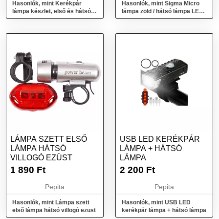
Hasonlók, mint Kerékpár
Hasonlók, mint Sigma Micro
lámpa készlet, első és hátsó
lámpa zöld / hátsó lámpa LED
lámpa, USB töltés, fekete
vörös
LÁMPA SZETT ELSŐ
USB LED KERÉKPÁR
LÁMPA HÁTSÓ
LÁMPA + HÁTSÓ
VILLOGÓ EZÜST
LÁMPA
1 890
Ft
2 200
Ft
Pepita
Pepita
Hasonlók, mint Lámpa szett
Hasonlók, mint USB LED
első lámpa hátsó villogó ezüst
kerékpár lámpa + hátsó lámpa