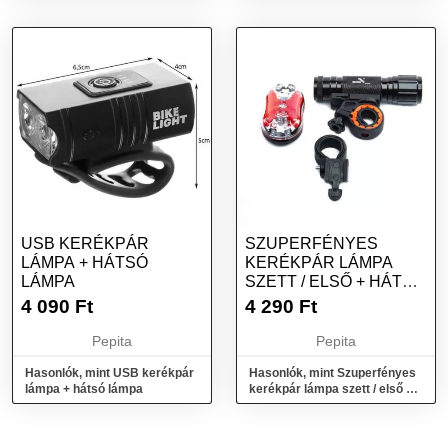
USB KERÉKPÁR
SZUPERFÉNYES
LÁMPA + HÁTSÓ
KERÉKPÁR LÁMPA
LÁMPA
SZETT / ELSŐ + HÁTSÓ
LÁMPA
4 090
Ft
4 290
Ft
Pepita
Pepita
Hasonlók, mint USB kerékpár
Hasonlók, mint Szuperfényes
lámpa + hátsó lámpa
kerékpár lámpa szett / első +
hátsó lámpa