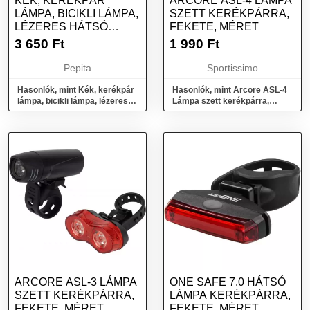
KÉK, KERÉKPÁR
ARCORE ASL-4 LÁMPA
LÁMPA, BICIKLI LÁMPA,
SZETT KERÉKPÁRRA,
LÉZERES HÁTSÓ
FEKETE, MÉRET
LÁMPA
3 650
Ft
1 990
Ft
Pepita
Sportissimo
Hasonlók, mint Kék, kerékpár
Hasonlók, mint Arcore ASL-4
lámpa, bicikli lámpa, lézeres
Lámpa szett kerékpárra,
hátsó lámpa
fekete, méret
ARCORE ASL-3 LÁMPA
ONE SAFE 7.0 HÁTSÓ
SZETT KERÉKPÁRRA,
LÁMPA KERÉKPÁRRA,
FEKETE, MÉRET
FEKETE, MÉRET