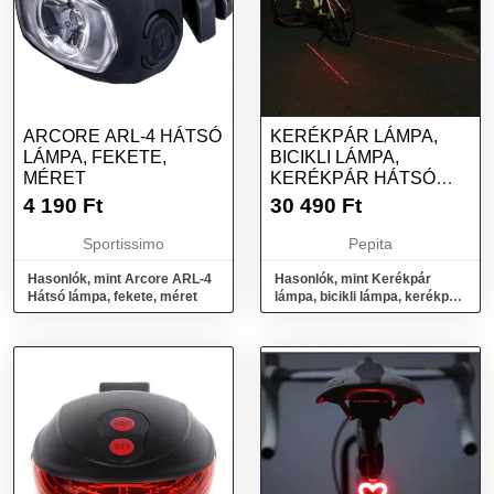
ARCORE ARL-4 HÁTSÓ
KERÉKPÁR LÁMPA,
LÁMPA, FEKETE,
BICIKLI LÁMPA,
MÉRET
KERÉKPÁR HÁTSÓ
LÁMPA INDEXES
4 190
Ft
30 490
Ft
FUNKCIÓVAL
Sportissimo
Pepita
Hasonlók, mint Arcore ARL-4
Hasonlók, mint Kerékpár
Hátsó lámpa, fekete, méret
lámpa, bicikli lámpa, kerékpár
hátsó lámpa indexes
funkcióval