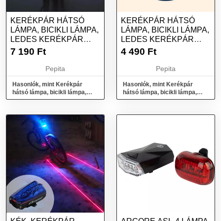
KERÉKPÁR HÁTSÓ
KERÉKPÁR HÁTSÓ
LÁMPA, BICIKLI LÁMPA,
LÁMPA, BICIKLI LÁMPA,
LEDES KERÉKPÁR
LEDES KERÉKPÁR
LÁMPA - CSILLAG
LÁMPA - KÖR
7 190
Ft
4 490
Ft
Pepita
Pepita
Hasonlók, mint Kerékpár
Hasonlók, mint Kerékpár
hátsó lámpa, bicikli lámpa,
hátsó lámpa, bicikli lámpa,
ledes kerékpár lámpa - Csillag
ledes kerékpár lámpa - Kör