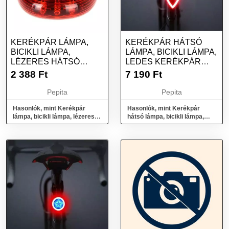
KERÉKPÁR LÁMPA,
KERÉKPÁR HÁTSÓ
BICIKLI LÁMPA,
LÁMPA, BICIKLI LÁMPA,
LÉZERES HÁTSÓ
LEDES KERÉKPÁR
LÁMPA
LÁMPA - SZÍV
2 388
Ft
7 190
Ft
Pepita
Pepita
Hasonlók, mint Kerékpár
Hasonlók, mint Kerékpár
lámpa, bicikli lámpa, lézeres
hátsó lámpa, bicikli lámpa,
hátsó lámpa
ledes kerékpár lámpa - Szív